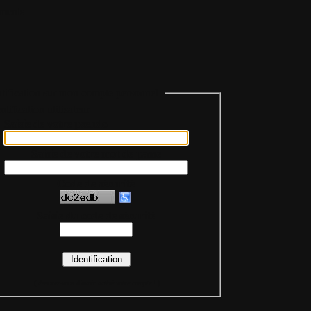
ments
tification sur mon compte personnel
Saisie de votre pseudo
Saisie de votre mot de passe
Code de sécurité
Saisie du code de sécurité
(
Assurez-vous d'avoir activé votre compte !
)