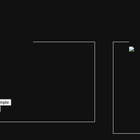
il
Plan du site
Identification
Devenez membre
Les forums
Télécharge
egénération des cookies
mpte personnel
Iden
Bienvenue sur
 votre login ainsi que votre mot de passe
re compte personnel.