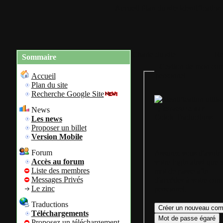
Accueil
Plan du site
Identification
Charte du site
Re
Sommaire
Gestion de mon com
personnel
Accueil
Plan du site
Recherche Google Site
Bienvenue sur
News
Colok Traductions
Les news
Proposer un billet
Version Mobile
Forum
Assurez vous d'avoir
Accès au forum
votre login ainsi que 
Liste des membres
mot de passe afin
Messages Privés
d'accéder à votre com
Le zinc
personnel.
Traductions
Téléchargements
Proposez un téléchargement