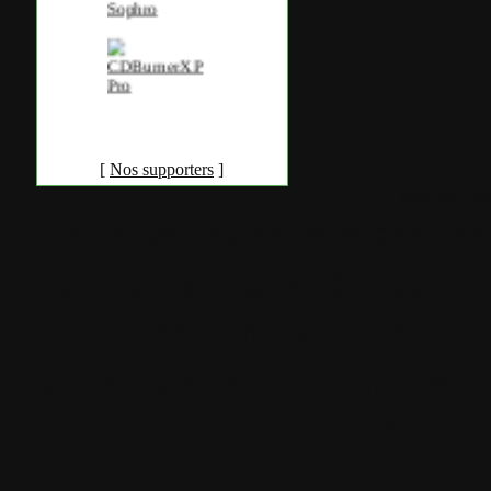
[
Nos supporters
]
Accueil
•
Pla
Tous les logos et marques 
Certains blocs et modul
italia. Les commentaires so
qui les postent, tout le re
est à la team