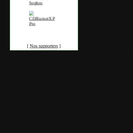
[
Nos supporters
]
Accueil
•
Pla
Tous les logos et marques 
Certains blocs et modul
italia. Les commentaires so
qui les postent, tout le re
est à la team