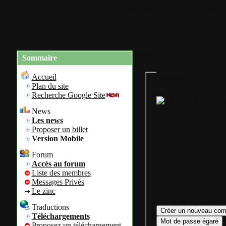
Accueil
Plan du site
Identification
Charte du site
Re
Sommaire
Gestion de mon com
personnel
Accueil
Plan du site
Recherche Google Site
Bienvenue sur
News
Colok Traductions
Les news
Proposer un billet
Version Mobile
Forum
Assurez vous d'avoir
Accès au forum
votre login ainsi que 
Liste des membres
mot de passe afin
Messages Privés
d'accéder à votre com
Le zinc
personnel.
Traductions
Téléchargements
Proposez un téléchargement