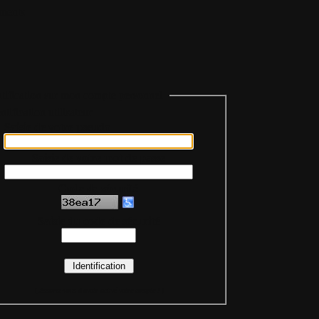
ments
tification sur mon compte personnel
Saisie de votre pseudo
Saisie de votre mot de passe
Code de sécurité
Saisie du code de sécurité
(
Assurez-vous d'avoir activé votre compte !
)