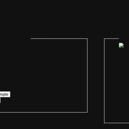
il
Plan du site
Identification
Devenez membre
Les forums
Télécharge
egénération des cookies
mpte personnel
Iden
Bienvenue sur
 votre login ainsi que votre mot de passe
re compte personnel.