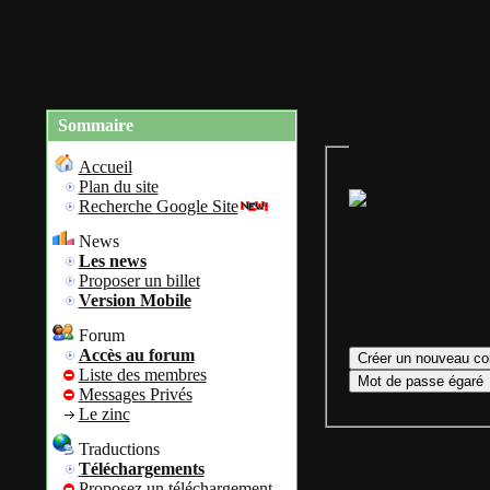
Accue
Charte du site
R
Sommaire
Gestion de mon co
Accueil
Plan du site
Recherche Google Site
Colok Traductions
News
Les news
Proposer un billet
Assurez vous d'avoir
Version Mobile
afin d'accéder à vot
Forum
Accès au forum
Liste des membres
Messages Privés
Le zinc
Traductions
Téléchargements
Proposez un téléchargement