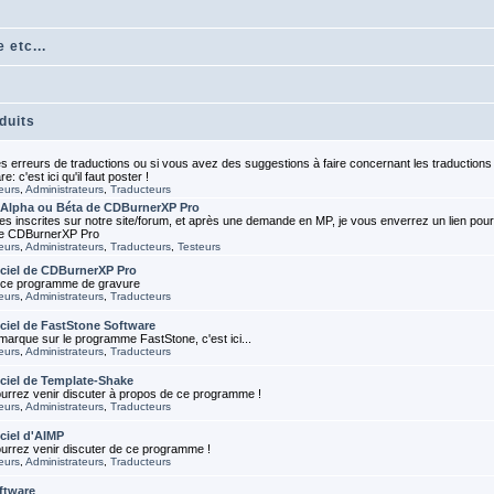
 etc...
duits
s erreurs de traductions ou si vous avez des suggestions à faire concernant les traductions
 c'est ici qu'il faut poster !
eurs
,
Administrateurs
,
Traducteurs
s Alpha ou Béta de CDBurnerXP Pro
 inscrites sur notre site/forum, et après une demande en MP, je vous enverrez un lien pour
 de CDBurnerXP Pro
eurs
,
Administrateurs
,
Traducteurs
,
Testeurs
iciel de CDBurnerXP Pro
à ce programme de gravure
eurs
,
Administrateurs
,
Traducteurs
iciel de FastStone Software
arque sur le programme FastStone, c'est ici...
eurs
,
Administrateurs
,
Traducteurs
iciel de Template-Shake
urrez venir discuter à propos de ce programme !
eurs
,
Administrateurs
,
Traducteurs
ciel d'AIMP
urrez venir discuter de ce programme !
eurs
,
Administrateurs
,
Traducteurs
ftware