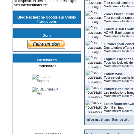
la disposition des commentaires, signer
Tout ce qui concerne
vos interventions etc.
Modérateurs
Modérat
Zoner Photo Studi
Bloc Recherche Google sur Colok-
Tout ce qui se rappo
Traductions
Modérateurs
Modérat
Forum AOMEI Soft
AOMEI Backupper et 
Dons
Modérateurs
Modérat
Tutoriel pour Zone
Des tutoriels offerts
Modérateurs
Modérat
Logiciels de chez 
Partenaires
Tous les logiciels d
Partenaires
Modérateurs
Modérat
Forum Wise
Tout ce qui touche le
Modérateurs
Modérat
Forum Bandicut et
Les traductions fran
Modérateurs
Modérat
Les mécontents...m
Bon! Il en faut...
Modérateurs
Modérat
Informatique Générale