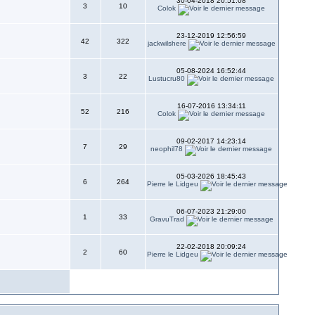
30-04-2018 20:51:08
3
10
Colok
23-12-2019 12:56:59
42
322
jackwilshere
05-08-2024 16:52:44
3
22
Lustucru80
16-07-2016 13:34:11
52
216
Colok
09-02-2017 14:23:14
7
29
neophil78
05-03-2026 18:45:43
6
264
Pierre le Lidgeu
06-07-2023 21:29:00
1
33
GravuTrad
22-02-2018 20:09:24
2
60
Pierre le Lidgeu