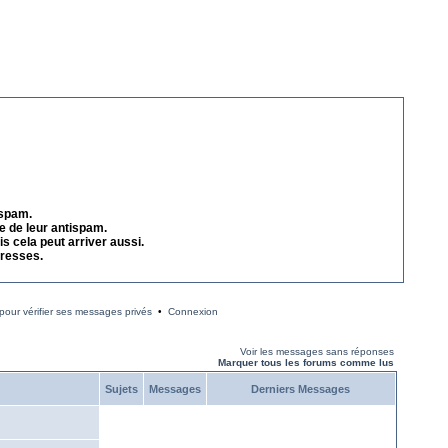
 spam.
e de leur antispam.
s cela peut arriver aussi.
dresses.
our vérifier ses messages privés
•
Connexion
Voir les messages sans réponses
Marquer tous les forums comme lus
Sujets
Messages
Derniers Messages