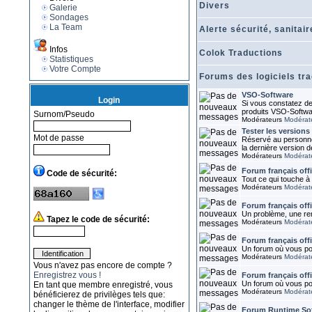
Divers
Galerie
Sondages
La Team
Alerte sécurité, sanitaire
Infos
Colok Traductions
Statistiques
Votre Compte
Forums des logiciels tra
VSO-Software
Login
Si vous constatez de
produits VSO-Software:
Surnom/Pseudo
Modérateurs
Modérat
Tester les version
Mot de passe
Réservé au personnes
la dernière version
Modérateurs
Modérat
Forum français off
Code de sécurité:
Tout ce qui touche 
Modérateurs
Modérat
Forum français off
Un problème, une rem
Tapez le code de sécurité:
Modérateurs
Modérat
Forum français off
Un forum où vous po
Modérateurs
Modérat
Vous n'avez pas encore de compte ?
Enregistrez vous !
Forum français offi
Un forum où vous po
En tant que membre enregistré, vous
Modérateurs
Modérat
bénéficierez de privilèges tels que:
changer le thème de l'interface, modifier
Forum Runtime So