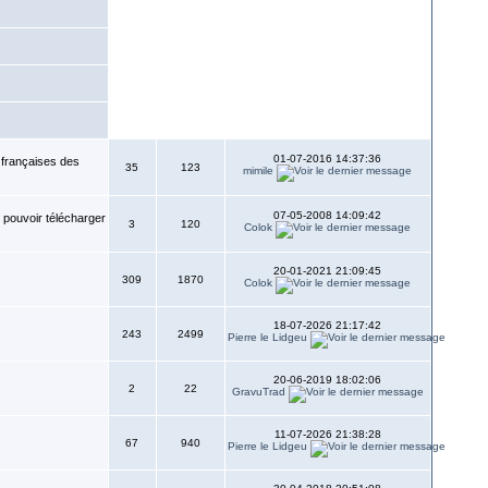
01-07-2016 14:37:36
 françaises des
35
123
mimile
07-05-2008 14:09:42
 pouvoir télécharger
3
120
Colok
20-01-2021 21:09:45
309
1870
Colok
18-07-2026 21:17:42
243
2499
Pierre le Lidgeu
20-06-2019 18:02:06
2
22
GravuTrad
11-07-2026 21:38:28
67
940
Pierre le Lidgeu