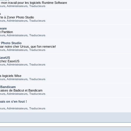
 mon travail pour les logiciels Runtime Software
eurs
,
Administrateurs
,
Traducteurs
o
rte à Zoner Photo Studio
eurs
,
Administrateurs
,
Traducteurs
ware
Partition
eurs
,
Administrateurs
,
Traducteurs
r Photo Studio
 par notre cher Ursus, que l'on remercie!
eurs
,
Administrateurs
,
Traducteurs
EaseUS
e chez EaseUS
eurs
,
Administrateurs
,
Traducteurs
s logiciels Wise
eurs
,
Administrateurs
,
Traducteurs
 Bandicam
çaises de Badicut et Bandicam
eurs
,
Administrateurs
,
Traducteurs
ais on s'en fout !
eurs
,
Administrateurs
,
Traducteurs