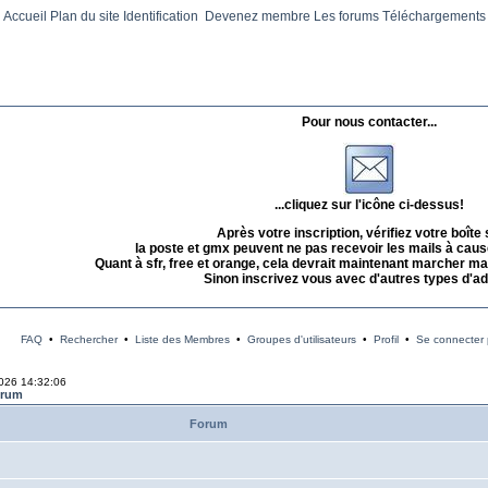
Accueil
Plan du site
Identification
Devenez membre
Les forums
Téléchargements
Pour nous contacter...
...cliquez sur l'icône ci-dessus!
Après votre inscription, vérifiez votre boîte
la poste et gmx peuvent ne pas recevoir les mails à caus
Quant à sfr, free et orange, cela devrait maintenant marcher mai
Sinon inscrivez vous avec d'autres types d'a
FAQ
•
Rechercher
•
Liste des Membres
•
Groupes d'utilisateurs
•
Profil
•
Se connecter p
2026 14:32:06
orum
Forum