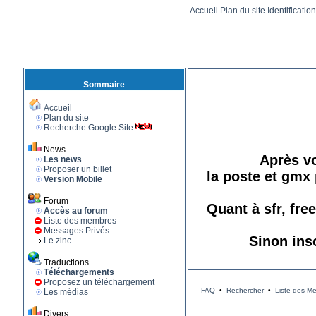
Accueil
Plan du site
Identificatio
Sommaire
Accueil
Plan du site
Recherche Google Site
News
Après vo
Les news
Proposer un billet
la poste et gmx 
Version Mobile
Forum
Quant à sfr, fre
Accès au forum
Liste des membres
Messages Privés
Sinon ins
Le zinc
Traductions
Téléchargements
Proposez un téléchargement
FAQ
•
Rechercher
•
Liste des M
Les médias
Divers