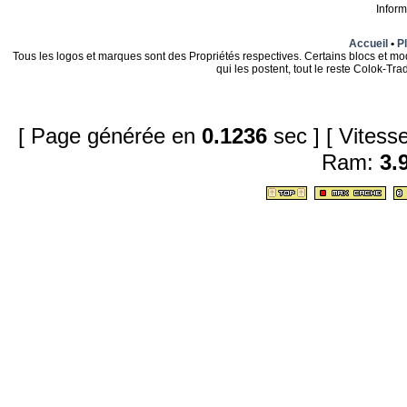
Infor
Accueil
•
Pl
Tous les logos et marques sont des Propriétés respectives. Certains blocs et mo
qui les postent, tout le reste Colok-T
[ Page générée en
0.1236
sec ]
[ Vites
Ram:
3.