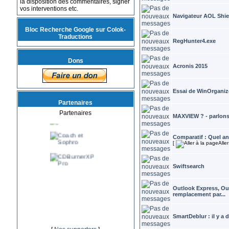
la disposition des commentaires, signer
vos interventions etc.
Navigateur AOL Shiel
Bloc Recherche Google sur Colok-
Traductions
RegHunter4.exe
Dons
Acronis 2015
Essai de WinOrganiz
Partenaires
Partenaires
MAXVIEW ? - parlons 
Comparatif : Quel ant
[
Alle
Swiftsearch
Outlook Express, Out
remplacement par...
SmartDeblur : il y a d