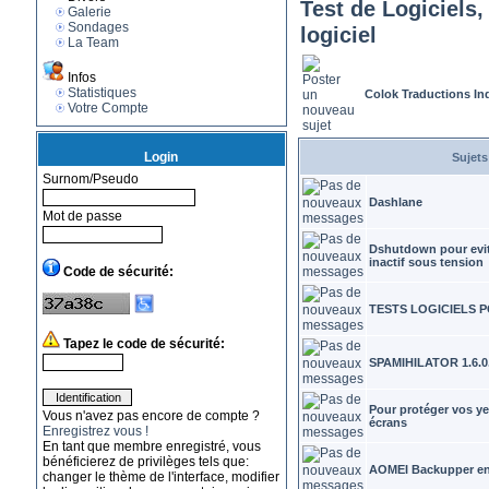
Test de Logiciels,
Galerie
Sondages
logiciel
La Team
Infos
Statistiques
Colok Traductions I
Votre Compte
Login
Sujet
Surnom/Pseudo
Dashlane
Mot de passe
Dshutdown pour evite
inactif sous tension
Code de sécurité:
TESTS LOGICIELS P
Tapez le code de sécurité:
SPAMIHILATOR 1.6.0
Pour protéger vos ye
Vous n'avez pas encore de compte ?
écrans
Enregistrez vous !
En tant que membre enregistré, vous
bénéficierez de privilèges tels que:
AOMEI Backupper en
changer le thème de l'interface, modifier