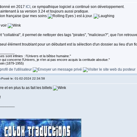
tionné en 2017
ICI
, ce sympathique logiciel a continué son développement.
maintenant à sa version 3.24 et toujours aussi pratique.
tion française (par mes soins
) est à jour.
 voir
êt "collatéral", il permet de nettoyer des tags "pirates", "malicieux?", que l'on retro
seul élément troublant pour un débutant est la sélection d'un dossier au lieu d'un fic
________
es sont infinies : l’Univers et la bêtise humaine."
 qui concerne l’Univers, je n’en ai pas encore acquis la certitude absolue.''
tein (1879-1955)
Posté le: 01-02-2024 22:34:58
e et en plus tu as fait les billets
!
________