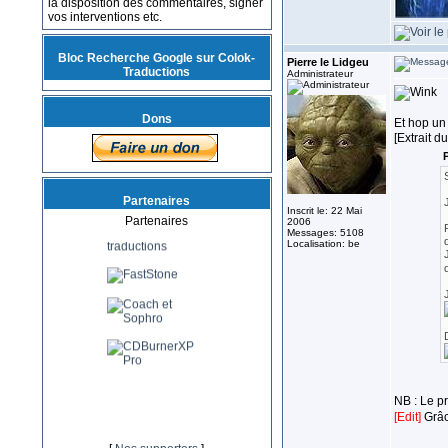
la disposition des commentaires, signer
vos interventions etc.
Bloc Recherche Google sur Colok-
Pierre le Lidgeu
Traductions
Administrateur
Dons
Et hop un 
[Extrait d
P
Partenaires
Inscrit le: 22 Mai
Partenaires
2006
Messages: 5108
Localisation: be
NB : Le p
[Edit]
Grâc
_________