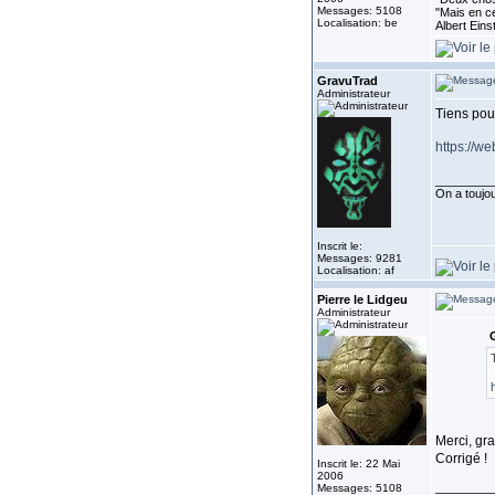
Messages: 5108
"Mais en ce
Localisation: be
Albert Eins
GravuTrad
Administrateur
Tiens pour
https://w
_________
On a toujour
Inscrit le:
Messages: 9281
Localisation: af
Pierre le Lidgeu
Administrateur
G
Merci, gr
Corrigé !
Inscrit le: 22 Mai
2006
_________
Messages: 5108