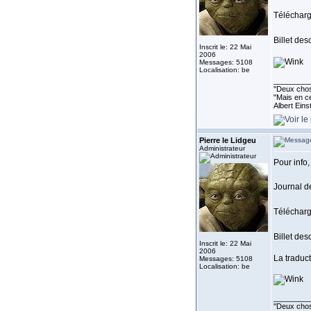
Téléchar
Billet desc
Inscrit le: 22 Mai
2006
Messages: 5108
Localisation: be
_________
''Deux chos
"Mais en ce
Albert Eins
Pierre le Lidgeu
Administrateur
Pour info,
Journal de
Téléchar
Billet desc
Inscrit le: 22 Mai
2006
La traduct
Messages: 5108
Localisation: be
_________
''Deux chos