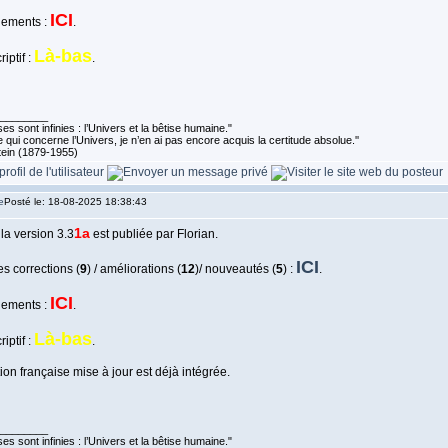
ICI
gements :
.
Là-bas
riptif :
.
________
es sont infinies : l’Univers et la bêtise humaine."
 qui concerne l’Univers, je n’en ai pas encore acquis la certitude absolue.''
tein (1879-1955)
Posté le: 18-08-2025 18:38:43
1a
 la version 3.3
est publiée par Florian.
ICI
s corrections (
9
) / améliorations (
12
)/ nouveautés (
5
) :
.
ICI
gements :
.
Là-bas
riptif :
.
ion française mise à jour est déjà intégrée.
________
es sont infinies : l’Univers et la bêtise humaine."