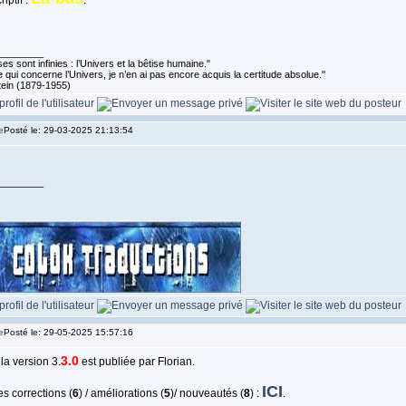
riptif :
.
________
es sont infinies : l’Univers et la bêtise humaine."
 qui concerne l’Univers, je n’en ai pas encore acquis la certitude absolue.''
tein (1879-1955)
Posté le: 29-03-2025 21:13:54
________
Posté le: 29-05-2025 15:57:16
3.0
 la version 3.
est publiée par Florian.
ICI
s corrections (
6
) / améliorations (
5
)/ nouveautés (
8
) :
.