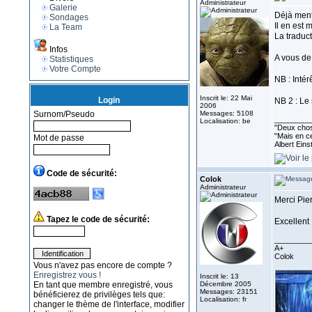
Administrateur
Galerie
Déjà men
Sondages
Il en est 
La Team
La traduc
Infos
A vous de
Statistiques
Votre Compte
NB : Intér
Inscrit le: 22 Mai
Login
NB 2 : Le 
2006
Surnom/Pseudo
Messages: 5108
_________
Localisation: be
''Deux chos
"Mais en ce
Mot de passe
Albert Eins
Code de sécurité:
Colok
Administrateur
Merci Pierr
Tapez le code de sécurité:
Excellent 
_________
A+
Colok
Vous n'avez pas encore de compte ?
Enregistrez vous !
Inscrit le: 13
En tant que membre enregistré, vous
Décembre 2005
Messages: 23151
bénéficierez de privilèges tels que:
Localisation: fr
changer le thème de l'interface, modifier