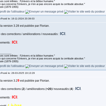
es sont infinies : l’Univers et la bêtise humaine."
 qui concerne l’Univers, je n’en ai pas encore acquis la certitude absolue.''
tein (1879-1955)
Posté le: 16-11-2024 20:39:03
 la version 3.28 est publiée par Florian.
ICI
 des corrections / améliorations / nouveautés :
.
ICI
gements :
.
________
es sont infinies : l’Univers et la bêtise humaine."
 qui concerne l’Univers, je n’en ai pas encore acquis la certitude absolue.''
tein (1879-1955)
Posté le: 28-03-2025 19:13:29
9
 la version 3.2
est publiée par Florian.
ICI
 des corrections (
2
) / améliorations (
>20
)/ nouveautés (
4
) :
.
ICI
gements :
.
Là-bas