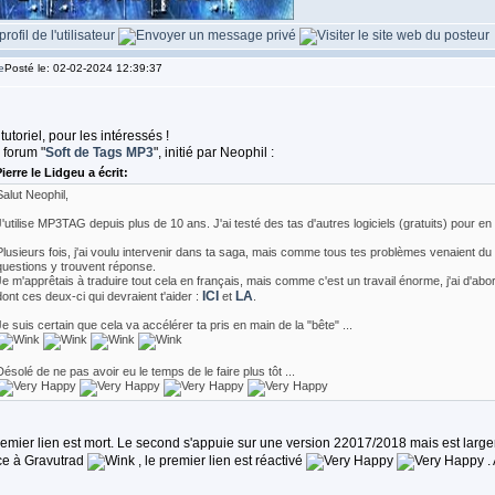
Posté le: 02-02-2024 12:39:37
tutoriel, pour les intéressés !
u forum "
Soft de Tags MP3
", initié par Neophil :
ierre le Lidgeu a écrit:
Salut Neophil,
J'utilise MP3TAG depuis plus de 10 ans. J'ai testé des tas d'autres logiciels (gratuits) pour en
Plusieurs fois, j'ai voulu intervenir dans ta saga, mais comme tous tes problèmes venaient du 
questions y trouvent réponse.
Je m'apprêtais à traduire tout cela en français, mais comme c'est un travail énorme, j'ai d'abor
ICI
LA
dont ces deux-ci qui devraient t'aider :
et
.
Je suis certain que cela va accélérer ta pris en main de la "bête" ...
Désolé de ne pas avoir eu le temps de le faire plus tôt ...
remier lien est mort. Le second s'appuie sur une version 22017/2018 mais est larg
e à Gravutrad
, le premier lien est réactivé
.
________