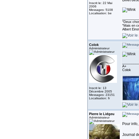
Billet desc
Inscrit le: 22 Mai
2006
Messages: 5108
Localisation: be
_________
''Deux chos
"Mais en ce
Albert Eins
Colok
Administrateur
_________
A+
Colok
Inscrit le: 13
Décembre 2005
Messages: 23151
Localisation: fr
Pierre le Lidgeu
Administrateur
Pour info,
Journal de