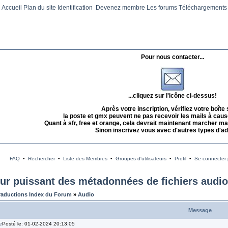
Accueil
Plan du site
Identification
Devenez membre
Les forums
Téléchargements
Pour nous contacter...
...cliquez sur l'icône ci-dessus!
Après votre inscription, vérifiez votre boîte
la poste et gmx peuvent ne pas recevoir les mails à caus
Quant à sfr, free et orange, cela devrait maintenant marcher mai
Sinon inscrivez vous avec d'autres types d'a
FAQ
•
Rechercher
•
Liste des Membres
•
Groupes d'utilisateurs
•
Profil
•
Se connecter p
ur puissant des métadonnées de fichiers audio
raductions Index du Forum
»
Audio
Message
Posté le: 01-02-2024 20:13:05