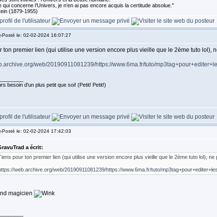
 qui concerne l’Univers, je n’en ai pas encore acquis la certitude absolue.''
tein (1879-1955)
Posté le: 02-02-2024 16:07:27
 ton premier lien (qui utilise une version encore plus vieille que le 2ème tuto lol), 
eb.archive.org/web/20190911081239/https://www.6ma.fr/tuto/mp3tag+pour+editer+l
________
s besoin d'un plus petit que soi! (Petit! Petit!)
Posté le: 02-02-2024 17:42:03
ravuTrad a écrit:
Tiens pour ton premier lien (qui utilise une version encore plus vieille que le 2ème tuto lol), ne
https://web.archive.org/web/20190911081239/https://www.6ma.fr/tuto/mp3tag+pour+editer+le
and magicien
________