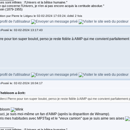
es sont infinies : l’Univers et la bêtise humaine."
 qui concerne l’Univers, je n’en ai pas encore acquis la certitude absolue.''
tein (1879-1955)
ition par Pierre le Lidgeu le 02-02-2024 17:03:24; édité 2 fois
Posté le: 02-02-2024 13:17:43
re pour ton super boulot, perso je reste fidèle à AIMP qui me convient parfaitemen
Posté le: 02-02-2024 16:04:17
hebloom a écrit:
Merci Pierre pour ton super boulot, perso je reste fidèle à AIMP qui me convient parfaitement
ebloom
uci, je suis moi-même un fan d'AIMP (après la disparition de Winamp).
 pris mes habitudes avec MP3Tag et le "vieux camion" que je suis aime ses aises
________
es sont infinies : l’Univers et la bêtise humaine."