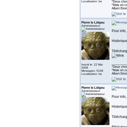
Localisation: be
''Deux chos
"Mais en ce
Albert Eins
Pierre le Lidgeu
Administrateur
Pour info,
Historique
Téléchar
_________
Inscrit le: 22 Mai
''Deux chos
2006
"Mais en ce
Messages: 5108
Albert Eins
Localisation: be
Pierre le Lidgeu
Administrateur
Pour info,
Historique
Téléchar