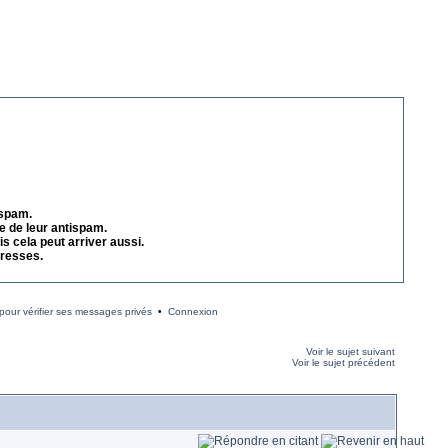
 spam.
e de leur antispam.
s cela peut arriver aussi.
dresses.
our vérifier ses messages privés
•
Connexion
Voir le sujet suivant
Voir le sujet précédent