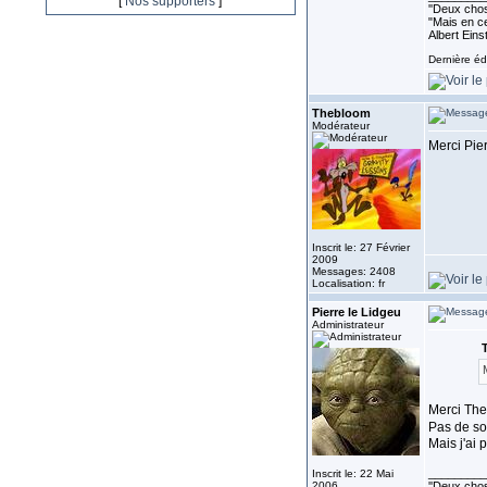
[
Nos supporters
]
''Deux chos
"Mais en ce
Albert Eins
Dernière éd
Thebloom
Modérateur
Merci Pier
Inscrit le: 27 Février
2009
Messages: 2408
Localisation: fr
Pierre le Lidgeu
Administrateur
T
Merci Th
Pas de so
Mais j'ai
_________
Inscrit le: 22 Mai
2006
''Deux chos