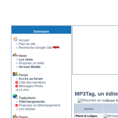
Sommaire
Accueil
Plan du site
Recherche Google Site
News
Les news
Proposer un billet
Version Mobile
Forum
Accès au forum
Liste des membres
Messages Privés
Le zinc
MP3Tag, un édite
Traductions
Colok T
Téléchargements
Proposez un téléchargement
Les médias
Auteur
Pierre le Lidgeu
Divers