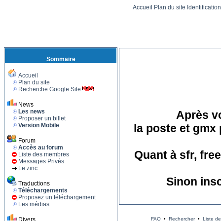
Accueil
Plan du site
Identificatio
Sommaire
Accueil
Plan du site
Recherche Google Site
News
Les news
Après vo
Proposer un billet
Version Mobile
la poste et gmx 
Forum
Accès au forum
Quant à sfr, fre
Liste des membres
Messages Privés
Le zinc
Sinon ins
Traductions
Téléchargements
Proposez un téléchargement
Les médias
Divers
FAQ
•
Rechercher
•
Liste d