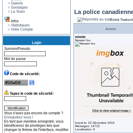
Galerie
Sondages
La police canadienne
La Team
Colok Traduct
Infos
Statistiques
Auteur
Votre Compte
mimile
Newser fou
Login
Surnom/Pseudo
Mot de passe
Code de sécurité:
Tapez le code de sécurité:
Vous n'avez pas encore de compte ?
Enregistrez vous !
En tant que membre enregistré, vous
Inscrit le: 02 Décembre 2010
bénéficierez de privilèges tels que:
Messages: 14715
changer le thème de l'interface, modifier
Localisation: fr