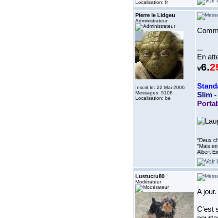
Localisation: fr
Pierre le Lidgeu
Administrateur
Comme
...
En att
6.
2
v
Standa
Inscrit le: 22 Mai 2006
Messages: 5108
Slim - 
Localisation: be
Porta
_______
''Deux ch
"Mais en 
Albert E
Lustucru80
Modérateur
A jour
C'est 