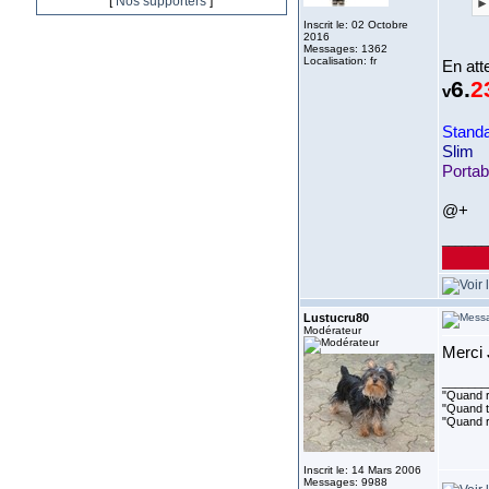
[
Nos supporters
]
►
Inscrit le: 02 Octobre
2016
Messages: 1362
Localisation: fr
En att
6.
2
v
Standa
Slim
Portab
@+
_______
Lustucru80
Modérateur
Merci
_______
"Quand ri
"Quand to
"Quand r
Inscrit le: 14 Mars 2006
Messages: 9988