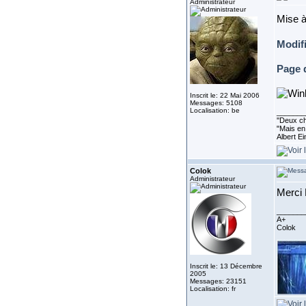
Administrateur
Mise à
Modif
Page 
Inscrit le: 22 Mai 2006
Messages: 5108
Localisation: be
_______
''Deux ch
"Mais en 
Albert E
Colok
Administrateur
Merci 
_______
A+
Colok
Inscrit le: 13 Décembre
2005
Messages: 23151
Localisation: fr