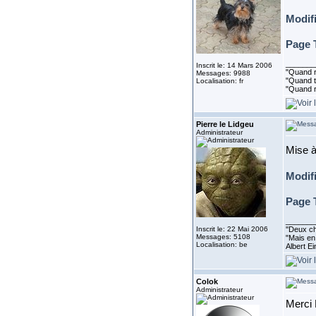
Modif
Page 
_______
Inscrit le: 14 Mars 2006
"Quand ri
Messages: 9988
"Quand to
Localisation: fr
"Quand r
Pierre le Lidgeu
Administrateur
Mise à
Modif
Page 
_______
Inscrit le: 22 Mai 2006
''Deux ch
Messages: 5108
"Mais en 
Localisation: be
Albert E
Colok
Administrateur
Merci 