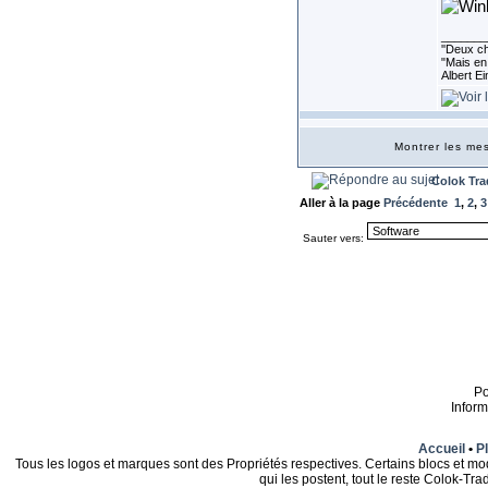
_______
''Deux ch
"Mais en 
Albert E
Montrer les m
Colok Tra
Aller à la page
Précédente
1
,
2
,
3
Sauter vers:
P
Infor
Accueil
•
Pl
Tous les logos et marques sont des Propriétés respectives. Certains blocs et mo
qui les postent, tout le reste Colok-T