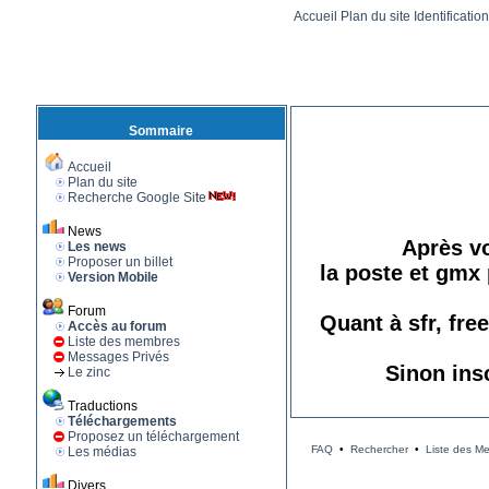
Accueil
Plan du site
Identificatio
Sommaire
Accueil
Plan du site
Recherche Google Site
News
Après vo
Les news
Proposer un billet
la poste et gmx 
Version Mobile
Forum
Quant à sfr, fre
Accès au forum
Liste des membres
Messages Privés
Sinon ins
Le zinc
Traductions
Téléchargements
Proposez un téléchargement
FAQ
•
Rechercher
•
Liste des M
Les médias
Divers