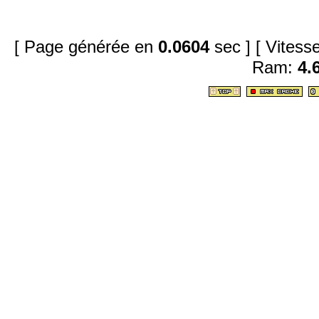
[ Page générée en
0.0604
sec ]
[ Vites
Ram:
4.