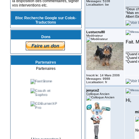
la disposition des commentaires, signer
Messages: 5108
Localisation: be
vos interventions etc.
_______
''Deux ch
"Mais en 
Albert E
Bloc Recherche Google sur Colok-
Traductions
Lustucru80
Modérateur
Dons
Fait. 
_______
"Quand ri
"Quand to
"Quand r
Partenaires
Partenaires
Inscrit le: 14 Mars 2006
Messages: 9988
Localisation: fr
jenyco2
Colloque Ancien
Hi,
mi
No