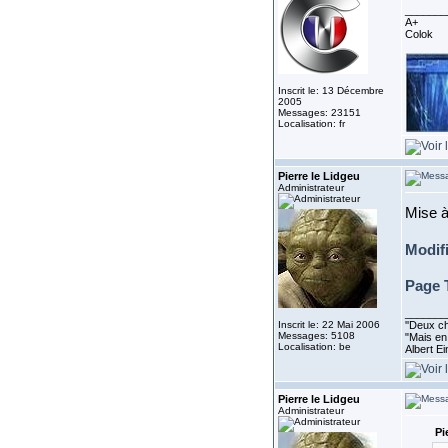
_______
A+
Colok
Inscrit le: 13 Décembre
2005
Messages: 23151
Localisation: fr
Pierre le Lidgeu
Administrateur
Mise à
Modif
Page 
_______
Inscrit le: 22 Mai 2006
''Deux ch
Messages: 5108
"Mais en 
Localisation: be
Albert E
Pierre le Lidgeu
Administrateur
Pi