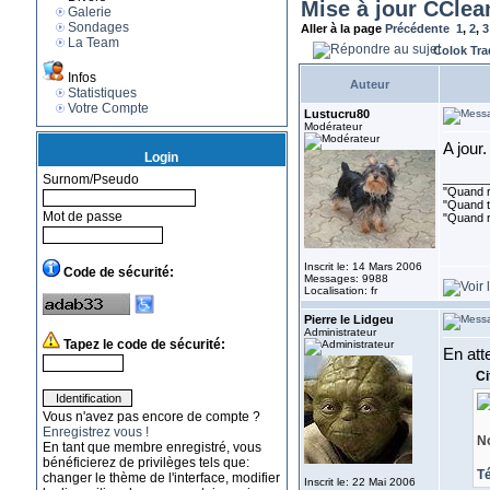
Mise à jour CClea
Galerie
Sondages
Aller à la page
Précédente
1
,
2
,
3
La Team
Colok Tra
Infos
Auteur
Statistiques
Votre Compte
Lustucru80
Modérateur
A jour
Login
Surnom/Pseudo
_______
"Quand ri
"Quand to
Mot de passe
"Quand r
Inscrit le: 14 Mars 2006
Code de sécurité:
Messages: 9988
Localisation: fr
Pierre le Lidgeu
Administrateur
Tapez le code de sécurité:
En atte
Ci
Vous n'avez pas encore de compte ?
Enregistrez vous !
No
En tant que membre enregistré, vous
bénéficierez de privilèges tels que:
T
changer le thème de l'interface, modifier
Inscrit le: 22 Mai 2006