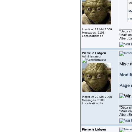
Mi
Mo
Pa
_______
Inscrit le: 22 Mai 2006
''Deux ch
Messages: 5108
"Mais en 
Localisation: be
Albert E
Pierre le Lidgeu
Administrateur
Mise à
Modif
Page 
Inscrit le: 22 Mai 2006
Messages: 5108
Localisation: be
_______
''Deux ch
"Mais en 
Albert E
Pierre le Lidgeu