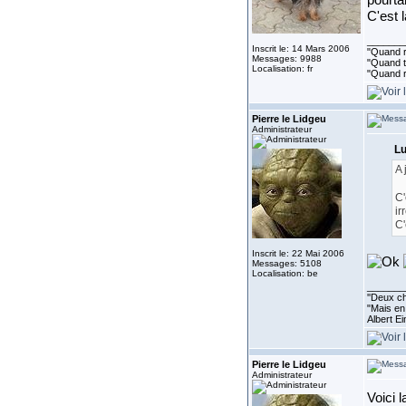
pourta
C'est 
_______
Inscrit le: 14 Mars 2006
"Quand ri
Messages: 9988
"Quand to
Localisation: fr
"Quand r
Pierre le Lidgeu
Administrateur
Lu
A 
C'
ir
C'
Inscrit le: 22 Mai 2006
Messages: 5108
Localisation: be
_______
''Deux ch
"Mais en 
Albert E
Pierre le Lidgeu
Administrateur
Voici 