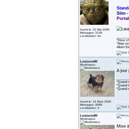
Standa
Slim - 
Porta
Inscrit le: 22 Mai 2006
Messages: 5108
Localisation: be
_______
''Deux ch
"Mais en 
Albert E
Lustucru80
Modérateur
A jour
_______
"Quand ri
"Quand to
"Quand r
Inscrit le: 14 Mars 2006
Messages: 9988
Localisation: fr
Lustucru80
Modérateur
Mise à