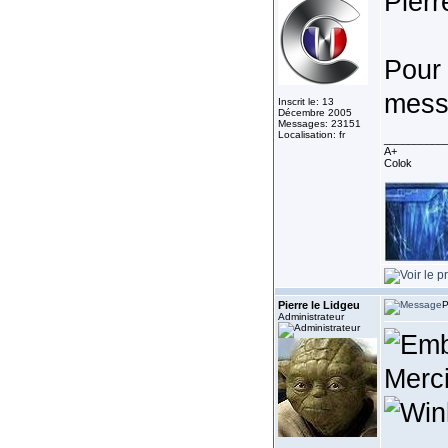
Pierre
Pour 
mes
Inscrit le: 13
Décembre 2005
Messages: 23151
Localisation: fr
__________
A+
Colok
Pierre le Lidgeu
P
Administrateur
Merc