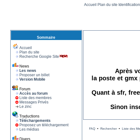
Accueil
Plan du site
Identificatio
Sommaire
Accueil
Plan du site
Recherche Google Site
News
Après vo
Les news
Proposer un billet
la poste et gmx 
Version Mobile
Forum
Quant à sfr, fre
Accès au forum
Liste des membres
Messages Privés
Sinon ins
Le zinc
Traductions
Téléchargements
Proposez un téléchargement
FAQ
•
Rechercher
•
Liste des M
Les médias
Divers