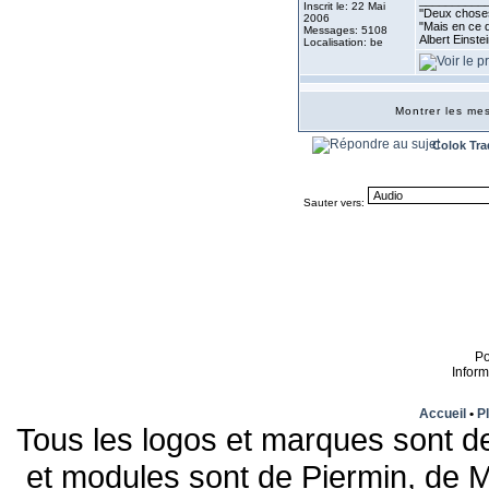
__________
Inscrit le: 22 Mai
''Deux choses
2006
"Mais en ce q
Messages: 5108
Albert Einste
Localisation: be
Montrer les m
Colok Tra
Sauter vers:
P
Infor
Accueil
•
Pl
Tous les logos et marques sont de
et modules sont de Piermin, de M