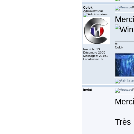
Colok
P
Administrateur
Merci
__________
A+
Colok
Inscrit le: 13
Décembre 2005
Messages: 23151
Localisation: fr
Invité
P
Merci
Très 