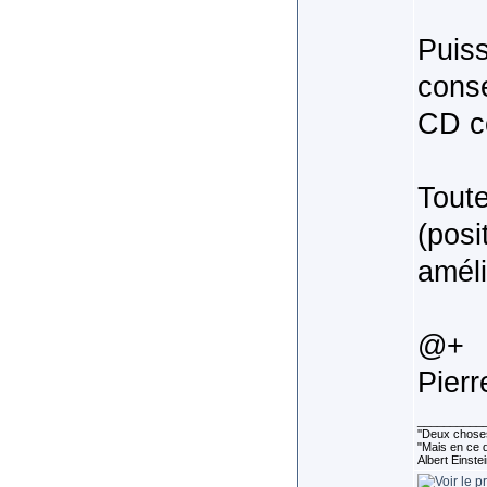
Puiss
conse
CD c
Toute
(posi
améli
@+
Pierr
__________
''Deux choses
"Mais en ce q
Albert Einste