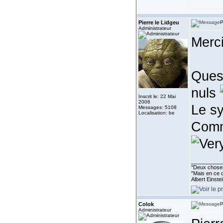
Pierre le Lidgeu
P
Administrateur
Merc
Quest
nuls
Inscrit le: 22 Mai
2006
Le sy
Messages: 5108
Localisation: be
Comme
__________
''Deux choses
"Mais en ce q
Albert Einste
Colok
P
Administrateur