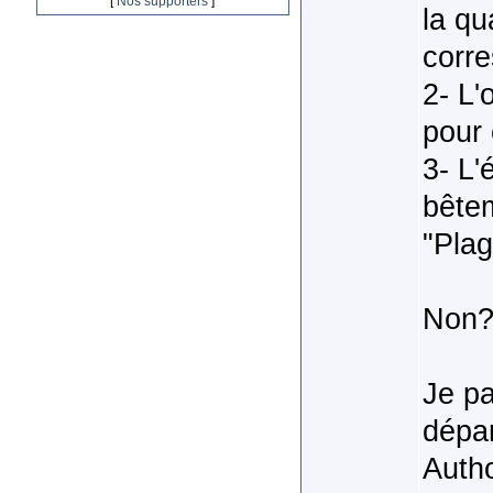
[
Nos supporters
]
la qu
corre
2- L'
pour 
3- L'
bêtem
"Plag
Non
Je pa
dépar
Auth