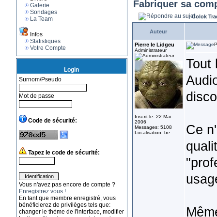
Fabriquer sa comp
Galerie
Sondages
Colok Tra
La Team
Auteur
Infos
Statistiques
Pierre le Lidgeu
P
Votre Compte
Administrateur
Tout 
Login
Audio
Surnom/Pseudo
disc
Mot de passe
Inscrit le: 22 Mai
Code de sécurité:
2006
Ce n'
Messages: 5108
Localisation: be
quali
Tapez le code de sécurité:
"prof
usage
Vous n'avez pas encore de compte ?
Enregistrez vous !
En tant que membre enregistré, vous
bénéficierez de privilèges tels que:
Même 
changer le thème de l'interface, modifier