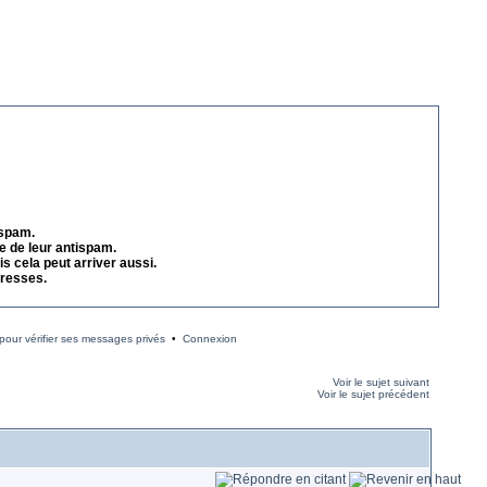
 spam.
e de leur antispam.
s cela peut arriver aussi.
dresses.
our vérifier ses messages privés
•
Connexion
Voir le sujet suivant
Voir le sujet précédent