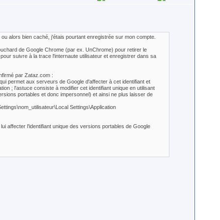
 ou alors bien caché, j'étais pourtant enregistrée sur mon compte.
nti mouchard de Google Chrome (par ex. UnChrome) pour retirer le
r suivre à la trace l'internaute utilisateur et enregistrer dans sa
nfirmé par Zataz.com :
ui permet aux serveurs de Google d'affecter à cet identifiant et
 ; l'astuce consiste à modifier cet identifiant unique en utilisant
versions portables et donc impersonnel) et ainsi ne plus laisser de
ettings\nom_utilisateur\Local Settings\Application
t lui affecter l'identifiant unique des versions portables de Google