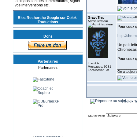
la disposition des commentaires, signer
vos interventions etc.
Bloc Recherche Google sur Colok-
GravuTrad
P
Administrateur
Traductions
Pour ceux qu
http://chro
Dons
Un petit icô
Chromecast d
Pour ceux q
Partenaires
Inscrit le:
Messages: 9281
Partenaires
__________
Localisation: af
On a toujours 
Colok T
Sauter vers: