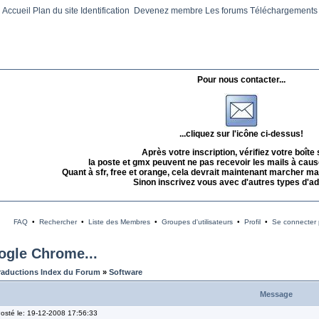
Accueil
Plan du site
Identification
Devenez membre
Les forums
Téléchargements
Pour nous contacter...
...cliquez sur l'icône ci-dessus!
Après votre inscription, vérifiez votre boîte
la poste et gmx peuvent ne pas recevoir les mails à caus
Quant à sfr, free et orange, cela devrait maintenant marcher mai
Sinon inscrivez vous avec d'autres types d'a
FAQ
•
Rechercher
•
Liste des Membres
•
Groupes d'utilisateurs
•
Profil
•
Se connecter p
oogle Chrome...
raductions Index du Forum
»
Software
Message
osté le: 19-12-2008 17:56:33