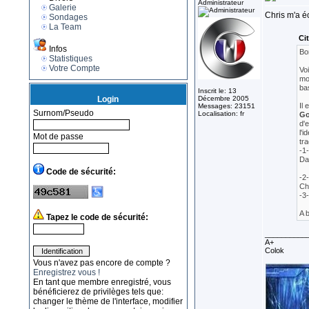
Administrateur
Galerie
Chris m'a éc
Sondages
La Team
Ci
Infos
Bo
Statistiques
Votre Compte
Vo
mo
ba
Inscrit le: 13
Login
Décembre 2005
Il
Messages: 23151
Surnom/Pseudo
Localisation: fr
Go
d'
l'
Mot de passe
tr
-1
Da
Code de sécurité:
-2-
Ch
-3
A 
Tapez le code de sécurité:
__________
A+
Colok
Vous n'avez pas encore de compte ?
Enregistrez vous !
En tant que membre enregistré, vous
bénéficierez de privilèges tels que:
changer le thème de l'interface, modifier