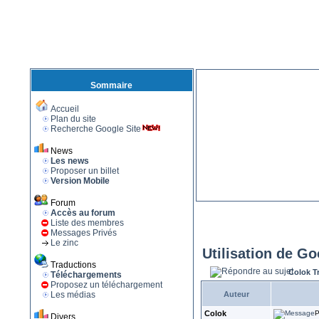
Sommaire
Accueil
Plan du site
Recherche Google Site
News
Les news
Proposer un billet
Version Mobile
Forum
Accès au forum
Liste des membres
Messages Privés
Le zinc
Utilisation de G
Traductions
Colok T
Téléchargements
Proposez un téléchargement
Les médias
Auteur
Colok
P
Divers