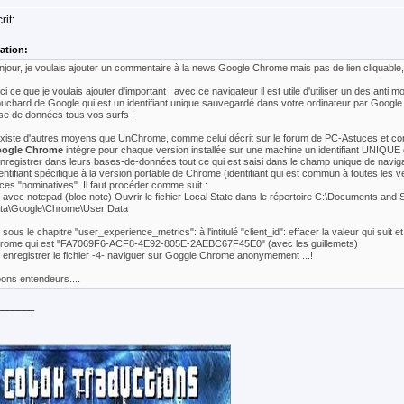
rit:
tation:
njour, je voulais ajouter un commentaire à la news Google Chrome mais pas de lien cliquable,
ici ce que je voulais ajouter d'important : avec ce navigateur il est utile d'utiliser un des a
uchard de Google qui est un identifiant unique sauvegardé dans votre ordinateur par Google pou
se de données tous vos surfs !
 existe d'autres moyens que UnChrome, comme celui décrit sur le forum de PC-Astuces et co
ogle Chrome
intègre pour chaque version installée sur une machine un identifiant UNIQUE q
enregistrer dans leurs bases-de-données tout ce qui est saisi dans le champ unique de navigation
identifiant spécifique à la version portable de Chrome (identifiant qui est commun à toutes les 
aces "nominatives". Il faut procéder comme suit :
- avec notepad (bloc note) Ouvrir le fichier Local State dans le répertoire C:\Documents and S
ta\Google\Chrome\User Data
 sous le chapitre "user_experience_metrics": à l'intitulé "client_id": effacer la valeur qui suit e
rome qui est "FA7069F6-ACF8-4E92-805E-2AEBC67F45E0" (avec les guillemets)
- enregistrer le fichier -4- naviguer sur Goggle Chrome anonymement ...!
bons entendeurs....
_______