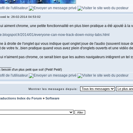
osté le: 26-02-2014 04:53:02
i aiment chrome, une petite fonctionnalité en plus bien pratique a été ajouté à la 
me.blogspot.fr/2014/01/everyone-can-now-track-down-noisy-tabs.html
ne à droite de l'onglet qui vous indique quel onglet joue de l'audio (souvent issue d
e votre tv...bien pratique quand vous avez plein d'onglets ouverts et une vidéo de p
ui n'aiment pas chrome, ce serait bien que les autres navigateurs intègrent un tel 
_______
besoin d'un plus petit que soi! (Petit! Petit!)
Montrer les messages depuis:
raductions Index du Forum
»
Software