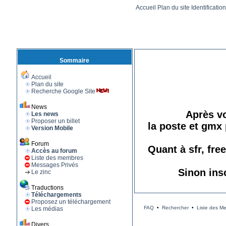
Accueil
Plan du site
Identificatio
Sommaire
Accueil
Plan du site
Recherche Google Site
News
Après vo
Les news
Proposer un billet
la poste et gmx 
Version Mobile
Forum
Quant à sfr, fre
Accès au forum
Liste des membres
Messages Privés
Sinon ins
Le zinc
Traductions
Téléchargements
Proposez un téléchargement
FAQ
•
Rechercher
•
Liste des M
Les médias
Divers