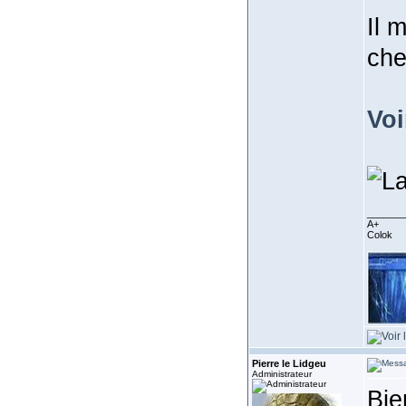
Il 
che
Voi
_______
A+
Colok
Pierre le Lidgeu
Administrateur
Bie