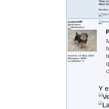
"Mais en 
Albert E
Dernière 
Lustucru80
Modérateur
P
M
t
Inscrit le: 14 Mars 2006
Messages: 9988
Localisation: fr
q
c
Y e