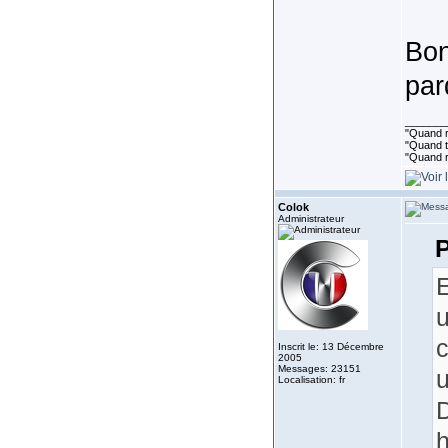
Bon
par
_______
"Quand ri
"Quand to
"Quand r
Colok
Administrateur
P
E
u
c
Inscrit le: 13 Décembre
2005
Messages: 23151
Localisation: fr
D
h