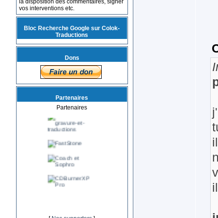
la disposition des commentaires, signer
vos interventions etc.
Bloc Recherche Google sur Colok-
Traductions
C
Dons
I
Partenaires
Partenaires
j
t
i
i
i