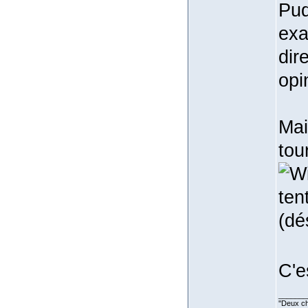
Pud
exa
dir
opi
Mai
tou
ten
(dé
C'e
_______
''Deux ch