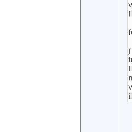
i
f
j
t
i
i