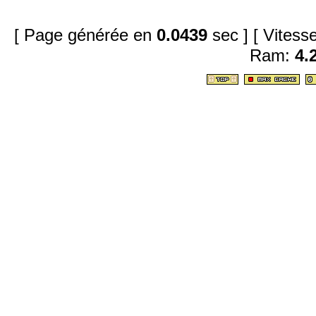
[ Page générée en
0.0439
sec ]
[ Vites
Ram:
4.