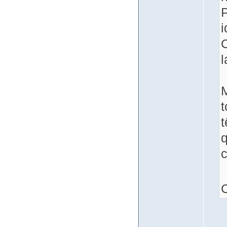
P
i
C
l
M
t
q
c
C