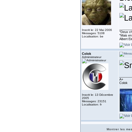
_______
Inscrit le: 22 Mai 2006
''Deux ch
Messages: 5108
"Mais en 
Localisation: be
Albert E
Colok
Administrateur
_______
A+
Colok
Inscrit le: 13 Décembre
2005
Messages: 23151
Localisation: fr
Montrer les m