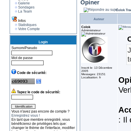
Opiner
Galerie
Sondages
Colok Tra
La Team
Auteur
Infos
Statistiques
Colok
Votre Compte
Administrateur
O
Login
Surnom/Pseudo
J
t
Mot de passe
Inscrit le: 13 Décembre
2005
Code de sécurité:
Messages: 23151
Op
Localisation: fr
Ver
Tapez le code de sécurité:
Ac
Vous n'avez pas encore de compte ?
Enregistrez vous !
: I
En tant que membre enregistré, vous
bénéficierez de privilèges tels que:
changer le thème de l'interface, modifier