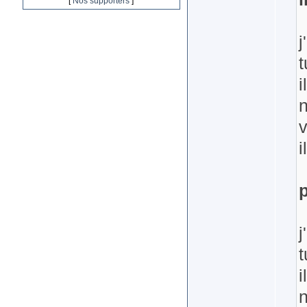
[
Nos supporters
]
j
t
i
v
i
j
t
i