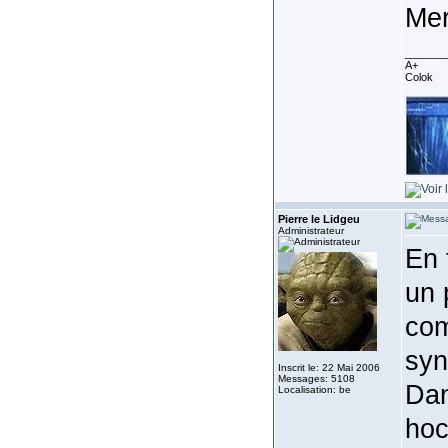
Mer
_______
A+
Colok
Pierre le Lidgeu
Administrateur
En 
un 
com
syn
Inscrit le: 22 Mai 2006
Messages: 5108
Dan
Localisation: be
hoc