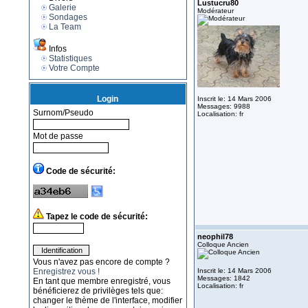
Lustucru80
Galerie
Modérateur
Sondages
La Team
Infos
Statistiques
Votre Compte
Login
Inscrit le: 14 Mars 2006
Messages: 9988
Surnom/Pseudo
Localisation: fr
Mot de passe
Code de sécurité:
Tapez le code de sécurité:
neophil78
Colloque Ancien
Vous n'avez pas encore de compte ?
Enregistrez vous !
Inscrit le: 14 Mars 2006
Messages: 1842
En tant que membre enregistré, vous
Localisation: fr
bénéficierez de privilèges tels que:
changer le thème de l'interface, modifier