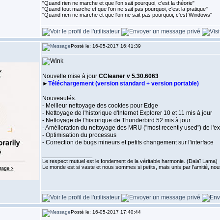
"Quand rien ne marche et que l'on sait pourquoi, c'est la théorie"
"Quand tout marche et que l'on ne sait pas pourquoi, c'est la pratique"
"Quand rien ne marche et que l'on ne sait pas pourquoi, c'est Windows"
Posté le: 16-05-2017 16:41:39
Nouvelle mise à jour
CCleaner v 5.30.6063
►
Téléchargement (version standard + version portable)
Nouveautés:
- Meilleur nettoyage des cookies pour Edge
- Nettoyage de l'historique d'Internet Explorer 10 et 11 mis à jour
- Nettoyage de l'historique de Thunderbird 52 mis à jour
- Amélioration du nettoyage des MRU ("most recently used") de l'
- Optimisation du processus
- Correction de bugs mineurs et petits changement sur l'interface
_________________
Le respect mutuel est le fondement de la véritable harmonie. (Dalaï Lama)
Le monde est si vaste et nous sommes si petits, mais unis par l'amitié,
Posté le: 16-05-2017 17:40:44