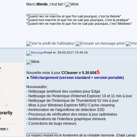
Merci
Mimile
, c'est fait !
_________________
"Quand rien ne marche et que l'on sait pourquoi, c'est la théorie"
"Quand tout marche et que l'on ne sait pas pourquoi, c'est la pratique"
"Quand rien ne marche et que l'on ne sait pas pourquoi, c'est Windows"
Posté le: 28-05-2017 15:46:16
5
Nouvelle mise à jour
CCleaner v 5.30.606
►
Téléchargement (version standard + version portable)
Nouveautés:
- Nettoyage amélioré des cookies pour Edge
- Nettoyage de l'historique d'Internet Explorer 10 et 11 mis à jour
- Nettoyage de l'historique de Thunderbird 52 mis à jour
- Mise à jour Windows Explorer MRU Cache cleaning
- Amélioration de l'algorithme de détection SSD
- Processus de vérification des mises à jour optimisées
- Améliorations de l'interface graphique mineure
- Corrections de bugs mineurs
_________________
Le respect mutuel est le fondement de la véritable harmonie. (Dalaï Lama)