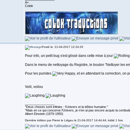
A+
Colok
Posté le: 21-04-2017 12:24:20
Pour info, un petit bug s'est glissé dans cette mise à jour
Dans le menu de nettoyage du Registre, le bouton "Nettoyer les erre
Pour les puristes
, et en attendant la correction, on
Voili, voilou
_________________
''Deux choses sont infinies : l’Univers et la bêtise humaine."
"Mais en ce qui concerne l’Univers, je n’en ai pas encore acquis la certitude
Albert Einstein (1879-1955)
Dernière édition par Pierre le Lidgeu le 21-04-2017 14:44:44; édité 1 fois