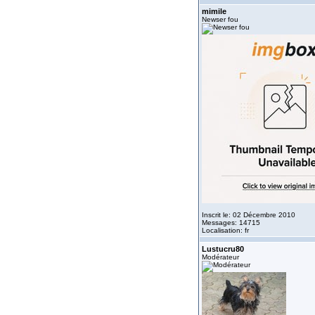
mimile
Newser fou
Inscrit le: 02 Décembre 2010
Messages: 14715
Localisation: fr
Lustucru80
Modérateur