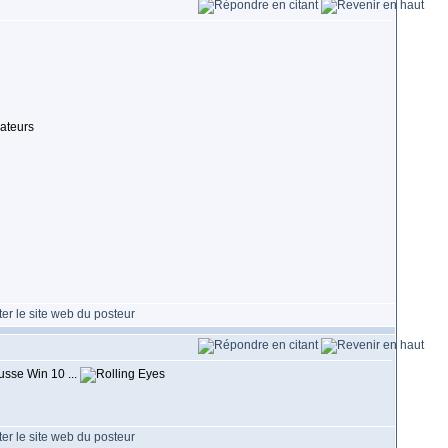
éateurs
usse Win 10 ...