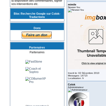
la disposition des commentaires, signer
vos interventions etc.
mimile
Newser fou
Bloc Recherche Google sur Colok-
Traductions
Dons
Partenaires
Partenaires
Inscrit le: 02 Décembre 2010
Messages: 14715
Localisation: fr
Colok
Administrateur