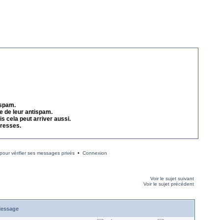
 spam.
e de leur antispam.
s cela peut arriver aussi.
dresses.
our vérifier ses messages privés
•
Connexion
Voir le sujet suivant
Voir le sujet précédent
essage