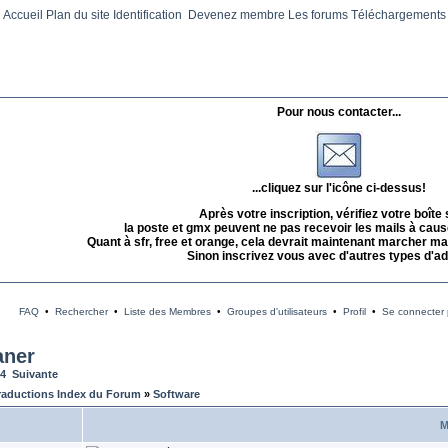
Accueil
Plan du site
Identification
Devenez membre
Les forums
Téléchargements
Pour nous contacter...
...cliquez sur l'icône ci-dessus!
Après votre inscription, vérifiez votre boîte
la poste et gmx peuvent ne pas recevoir les mails à caus
Quant à sfr, free et orange, cela devrait maintenant marcher mai
Sinon inscrivez vous avec d'autres types d'a
FAQ
•
Rechercher
•
Liste des Membres
•
Groupes d'utilisateurs
•
Profil
•
Se connecter p
aner
4
Suivante
raductions Index du Forum
»
Software
M