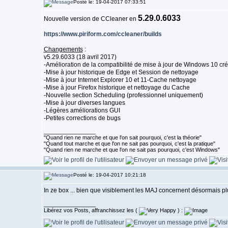
Posté le: 19-04-2017 07:33:51
5.29.0.6033
Nouvelle version de CCleaner en
https://www.piriform.com/ccleaner/builds
Changements
:
v5.29.6033 (18 avril 2017)
-Amélioration de la compatibilité de mise à jour de Windows 10 cr
-Mise à jour historique de Edge et Session de nettoyage
-Mise à jour Internet Explorer 10 et 11-Cache nettoyage
-Mise à jour Firefox historique et nettoyage du Cache
-Nouvelle section Scheduling (professionnel uniquement)
-Mise à jour diverses langues
-Légères améliorations GUI
-Petites corrections de bugs
_________________
"Quand rien ne marche et que l'on sait pourquoi, c'est la théorie"
"Quand tout marche et que l'on ne sait pas pourquoi, c'est la pratique"
"Quand rien ne marche et que l'on ne sait pas pourquoi, c'est Windows"
Posté le: 19-04-2017 10:21:18
In ze box ... bien que visiblement les MAJ concernent désormais pl
_________________
Libérez vos Posts, affranchissez les (
) :