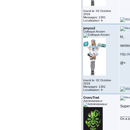
Inscrit le: 02 Octobre
2016
Messages: 1361
Localisation: fr
jenyco2
Colloque Ancien
hi,
versio
http:/
@+
Inscrit le: 02 Octobre
2016
Messages: 1361
Localisation: fr
GravuTrad
Administrateur
Super 
_____
On a to