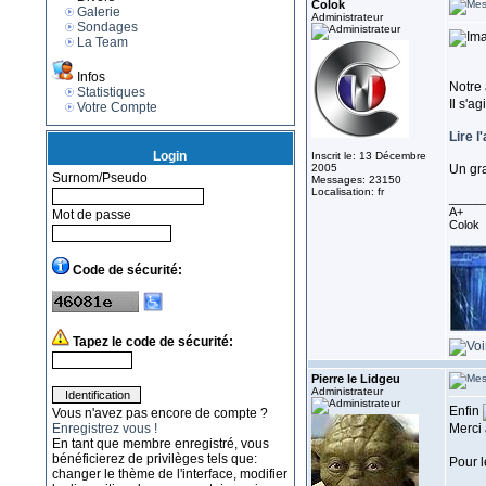
Colok
Galerie
Administrateur
Sondages
La Team
Infos
Notre
Statistiques
Il s'ag
Votre Compte
Lire l'
Login
Inscrit le: 13 Décembre
2005
Un gr
Surnom/Pseudo
Messages: 23150
Localisation: fr
_____
A+
Mot de passe
Colok
Code de sécurité:
Tapez le code de sécurité:
Pierre le Lidgeu
Administrateur
Enfin
Vous n'avez pas encore de compte ?
Enregistrez vous !
Merci 
En tant que membre enregistré, vous
bénéficierez de privilèges tels que:
Pour l
changer le thème de l'interface, modifier