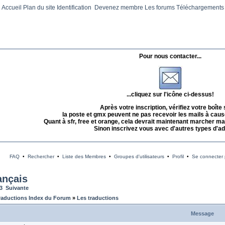
Accueil
Plan du site
Identification
Devenez membre
Les forums
Téléchargements
Pour nous contacter...
...cliquez sur l'icône ci-dessus!
Après votre inscription, vérifiez votre boîte
la poste et gmx peuvent ne pas recevoir les mails à caus
Quant à sfr, free et orange, cela devrait maintenant marcher mai
Sinon inscrivez vous avec d'autres types d'a
FAQ
•
Rechercher
•
Liste des Membres
•
Groupes d'utilisateurs
•
Profil
•
Se connecter p
ançais
3
Suivante
raductions Index du Forum
»
Les traductions
Message