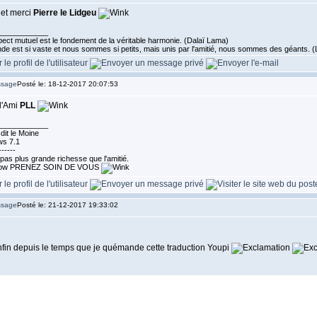
 et merci
Pierre le Lidgeu
____________
ect mutuel est le fondement de la véritable harmonie. (Dalaï Lama)
de est si vaste et nous sommes si petits, mais unis par l'amitié, nous sommes des géants.
Posté le: 18-12-2017 20:07:53
l'Ami
PLL
____________
dit le Moine
s 7.1
------
a pas plus grande richesse que l'amitié.
PRENEZ SOIN DE VOUS
Posté le: 21-12-2017 19:33:02
fin depuis le temps que je quémande cette traduction Youpi