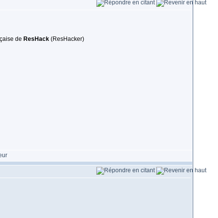
nçaise de
ResHack
(ResHacker)