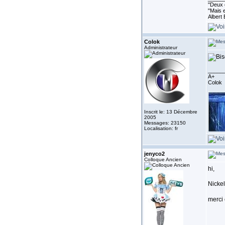
''Deux 
"Mais e
Albert 
Colok
Administrateur
_____
A+
Colok
Inscrit le: 13 Décembre
2005
Messages: 23150
Localisation: fr
jenyco2
Colloque Ancien
hi,
Nickel
merci