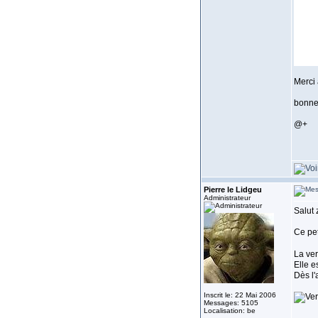
Merci 
bonne 
@+
Pierre le Lidgeu
Administrateur
Salut 
Ce pet
La ver
Elle e
Dès l'
Inscrit le: 22 Mai 2006
Messages: 5105
Localisation: be
_____