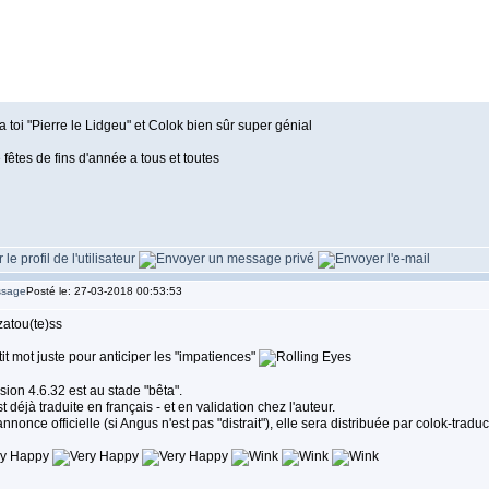
a toi "Pierre le Lidgeu" et Colok bien sûr super génial
fêtes de fins d'année a tous et toutes
Posté le: 27-03-2018 00:53:53
zatou(te)ss
it mot juste pour anticiper les "impatiences"
sion 4.6.32 est au stade "bêta".
st déjà traduite en français - et en validation chez l'auteur.
annonce officielle (si Angus n'est pas "distrait"), elle sera distribuée par colok-traduc
____________