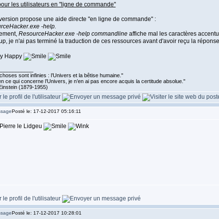
our les utilisateurs en "ligne de commande"
version propose une aide directe "en ligne de commande" :
rceHacker.exe -help.
rement,
ResourceHacker.exe -help commandline
affiche mal les caractères accentu
p, je n'ai pas terminé la traduction de ces ressources avant d'avoir reçu la répon
____________
choses sont infinies : l’Univers et la bêtise humaine."
n ce qui concerne l’Univers, je n’en ai pas encore acquis la certitude absolue.''
Einstein (1879-1955)
Posté le: 17-12-2017 05:16:11
Pierre le Lidgeu
Posté le: 17-12-2017 10:28:01