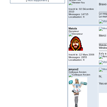
[
Nos supporters
]
Bravo
Inscrit le: 02 Décembre
_____
2010
Le resp
Messages: 14715
Le mon
Localisation: fr
Matula
Donateur
Merci 
_____
Matula 
Window
--------
Il n'y 
Inscrit le: 12 Mars 2006
Messages: 2855
Localisation: fr
jenyco2
Colloque Ancien
hi,
Yes en