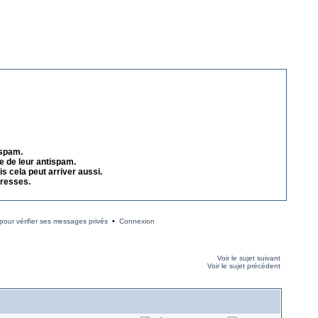
 spam.
e de leur antispam.
s cela peut arriver aussi.
dresses.
our vérifier ses messages privés
•
Connexion
Voir le sujet suivant
Voir le sujet précédent