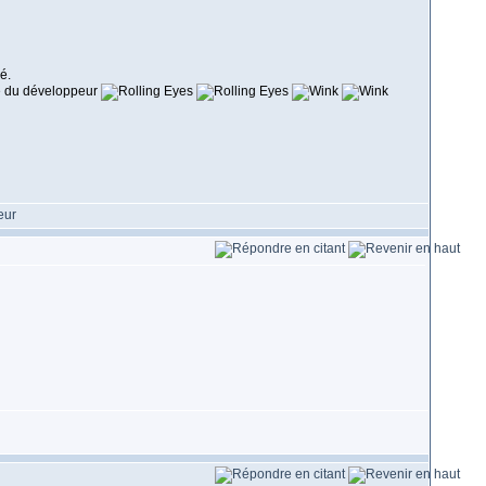
é.
se du développeur