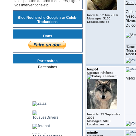
la disposition des commentaires, signer
Note p
vos interventions etc.
Cette 
Inscrit le: 22 Mai 2006
Resou
Bloc Recherche Google sur Colok-
Messages: 5105
Bizar
Traductions
Localisation: be
Du cou
Dons
_____
''Deux 
"Mais e
Albert 
Partenaires
Partenaires
loup64
Colloque Référent
Merci 
Inscrit le: 25 Septembre
2008
Messages: 5000
Localisation: ca
mimile
Newser fou