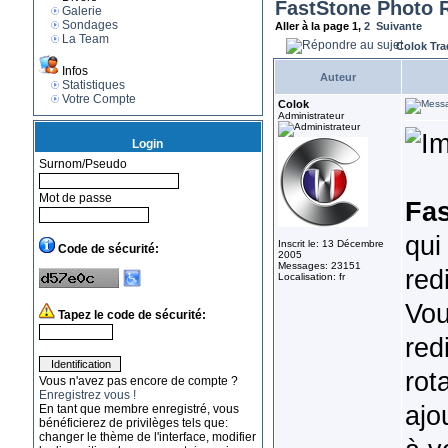
FastStone Photo R
Galerie
Sondages
Aller à la page
1
,
2
Suivante
La Team
Colok Tra
Infos
Auteur
Statistiques
Votre Compte
Colok
Administrateur
Login
Surnom/Pseudo
Mot de passe
Fas
qui
Inscrit le: 13 Décembre
Code de sécurité:
2005
Messages: 23151
red
Localisation: fr
Vou
Tapez le code de sécurité:
red
rot
Vous n'avez pas encore de compte ?
Enregistrez vous !
ajo
En tant que membre enregistré, vous
bénéficierez de privilèges tels que:
changer le thème de l'interface, modifier