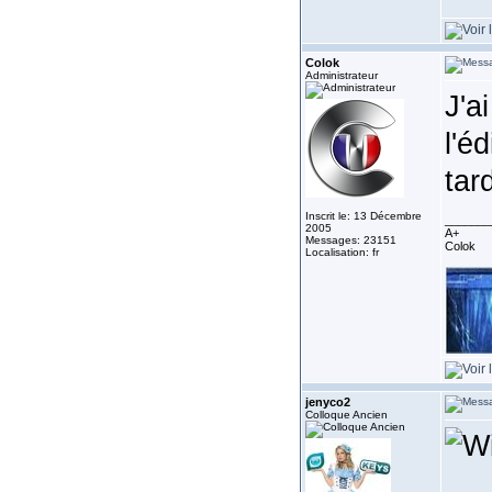
Colok
Administrateur
J'a
l'é
tard
Inscrit le: 13 Décembre
_______
2005
A+
Messages: 23151
Colok
Localisation: fr
jenyco2
Colloque Ancien