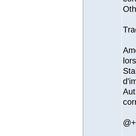
Oth
Tra
Amé
lor
Sta
d'i
Aut
cor
@+