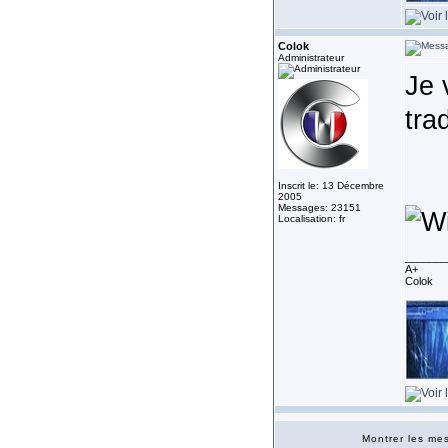
Colok
Administrateur
Je 
tra
Inscrit le: 13 Décembre
2005
Messages: 23151
Localisation: fr
_______
A+
Colok
Montrer les m