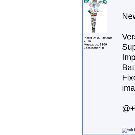
New
Ver
Inscrit le: 02 Octobre
2016
Sup
Messages: 1366
Localisation: fr
Imp
Ba
Fix
ima
@+