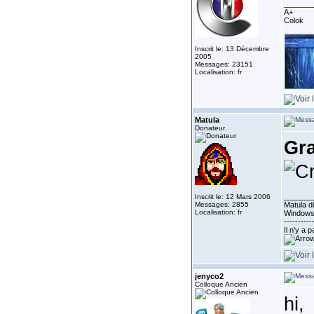
_______
A+
Colok
Inscrit le: 13 Décembre
2005
Messages: 23151
Localisation: fr
Matula
Donateur
Gr
_______
Inscrit le: 12 Mars 2006
Messages: 2855
Matula di
Localisation: fr
Windows
----------
Il n'y a 
jenyco2
Colloque Ancien
hi,