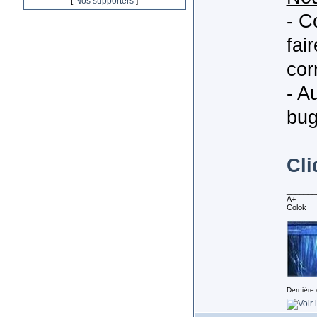
[
Nos supporters
]
- C
fai
cor
- A
bug
Cli
_______
A+
Colok
Dernière 