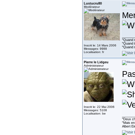
Lustucru80
Modérateur
Me
_______
"Quand ri
"Quand to
Inscrit le: 14 Mars 2006
"Quand r
Messages: 9988
Localisation: fr
Pierre le Lidgeu
Administrateur
Pas
Inscrit le: 22 Mai 2006
Messages: 5108
Localisation: be
_______
''Deux ch
"Mais en 
Albert E