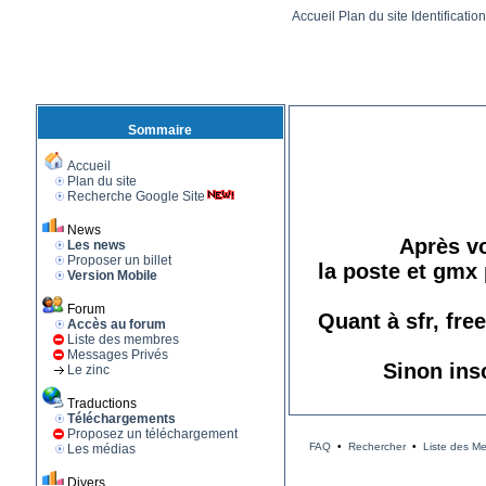
Accueil
Plan du site
Identificatio
Sommaire
Accueil
Plan du site
Recherche Google Site
News
Après vo
Les news
Proposer un billet
la poste et gmx 
Version Mobile
Forum
Quant à sfr, fre
Accès au forum
Liste des membres
Messages Privés
Sinon ins
Le zinc
Traductions
Téléchargements
Proposez un téléchargement
FAQ
•
Rechercher
•
Liste des M
Les médias
Divers