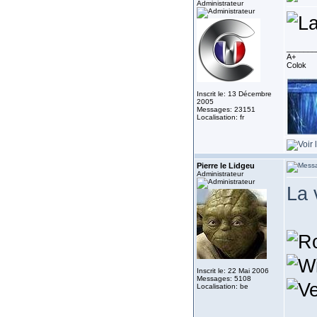
Administrateur
_______
A+
Colok
Inscrit le: 13 Décembre
2005
Messages: 23151
Localisation: fr
Pierre le Lidgeu
Administrateur
La 
Inscrit le: 22 Mai 2006
Messages: 5108
Localisation: be
_______