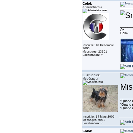
Colok
Administrateur
_______
A+
Colok
Inscrit le: 13 Décembre
2005
Messages: 23151
Localisation: fr
Lustucru80
Modérateur
Mis
_______
"Quand ri
"Quand to
"Quand r
Inscrit le: 14 Mars 2006
Messages: 9988
Localisation: fr
Colok