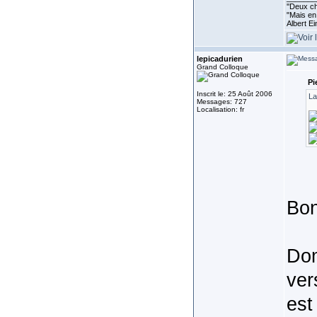
''Deux ch
"Mais en 
Albert E
lepicadurien
Grand Colloque
Pi
Inscrit le: 25 Août 2006
La
Messages: 727
Localisation: fr
Bon
Dom
ver
est