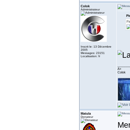
Colok
Administrateur
Pi
Pa
Inscrit le: 13 Décembre
2005
Messages: 23151
Localisation: fr
_______
A+
Colok
Matula
Donateur
Me