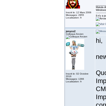
_______
Matula di
Windows
Inscrit le: 12 Mars 2006
----------
Messages: 2855
Il n'y a 
Localisation: fr
jenyco2
Colloque Ancien
hi,
new
Quo
Inscrit le: 02 Octobre
2016
Imp
Messages: 1366
Localisation: fr
CMY
Imp
cor