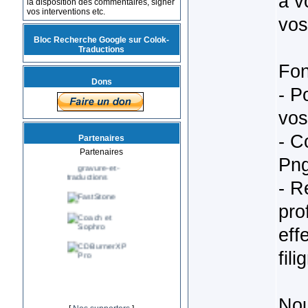
à v
la disposition des commentaires, signer
vos interventions etc.
vos
Bloc Recherche Google sur Colok-
Traductions
Fon
Dons
- P
vos
- C
Partenaires
Partenaires
Png
- R
pro
eff
fil
Nou