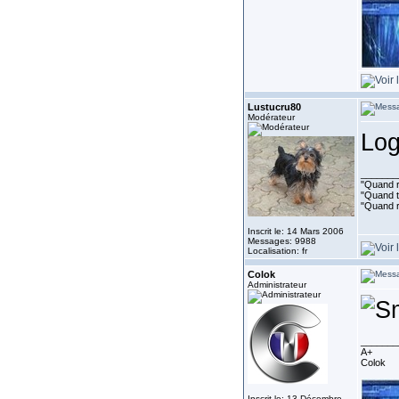
Lustucru80
Modérateur
Log
_______
"Quand ri
"Quand to
"Quand r
Inscrit le: 14 Mars 2006
Messages: 9988
Localisation: fr
Colok
Administrateur
_______
A+
Colok
Inscrit le: 13 Décembre