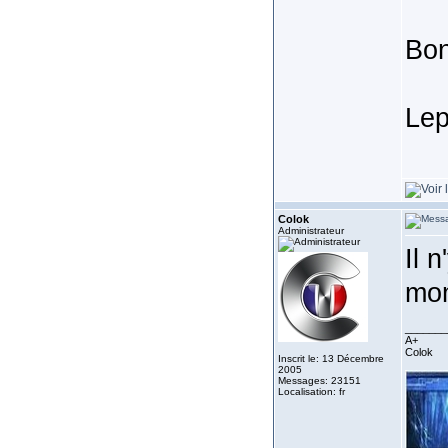
Bon
Lep
Colok
Administrateur
Il 
mom
_______
A+
Colok
Inscrit le: 13 Décembre
2005
Messages: 23151
Localisation: fr