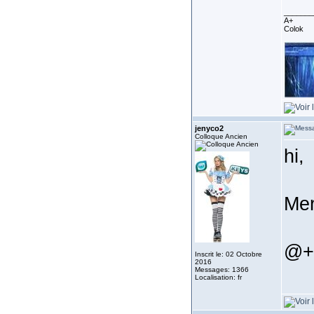
_______
A+
Colok
jenyco2
Colloque Ancien
hi,
Mer
@+
Inscrit le: 02 Octobre
2016
Messages: 1366
Localisation: fr