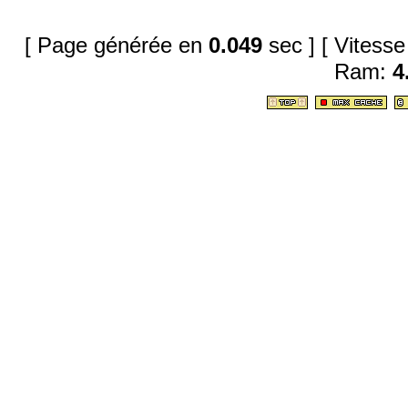
[ Page générée en
0.049
sec ]
[ Vitess
Ram:
4