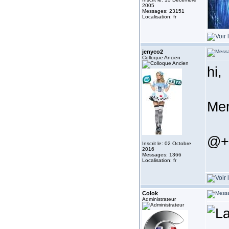
2005
Messages: 23151
Localisation: fr
jenyco2
Colloque Ancien
hi,
Mer
@+
Inscrit le: 02 Octobre
2016
Messages: 1366
Localisation: fr
Colok
Administrateur