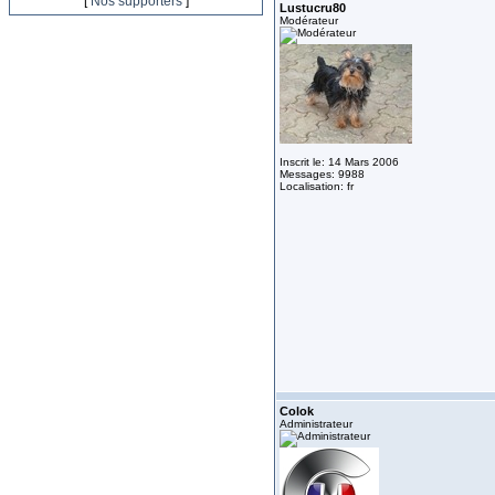
[
Nos supporters
]
Lustucru80
Modérateur
Inscrit le: 14 Mars 2006
Messages: 9988
Localisation: fr
Colok
Administrateur