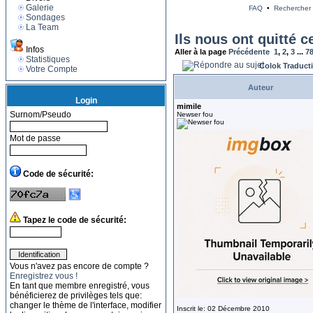
Galerie
FAQ
•
Rechercher
Sondages
La Team
Ils nous ont quitté c
Infos
Aller à la page
Précédente
1
,
2
,
3
...
7
Statistiques
Colok Traduct
Votre Compte
Auteur
Login
mimile
Surnom/Pseudo
Newser fou
Mot de passe
Code de sécurité:
Tapez le code de sécurité:
Vous n'avez pas encore de compte ?
Enregistrez vous !
En tant que membre enregistré, vous
bénéficierez de privilèges tels que:
changer le thème de l'interface, modifier
Inscrit le: 02 Décembre 2010