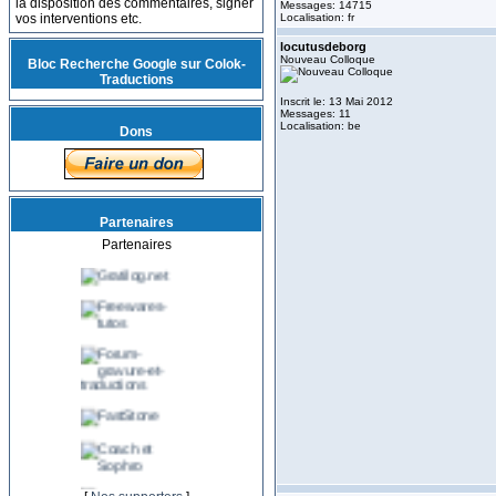
la disposition des commentaires, signer
Messages: 14715
vos interventions etc.
Localisation: fr
locutusdeborg
Nouveau Colloque
Bloc Recherche Google sur Colok-
Traductions
Inscrit le: 13 Mai 2012
Messages: 11
Localisation: be
Dons
Partenaires
Partenaires