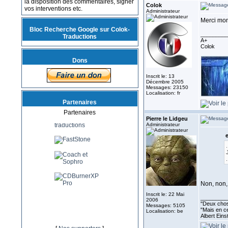
la disposition des commentaires, signer
Colok
vos interventions etc.
Administrateur
Merci mon
Bloc Recherche Google sur Colok-
_________
Traductions
A+
Colok
Dons
Inscrit le: 13
Décembre 2005
Messages: 23150
Localisation: fr
Partenaires
Partenaires
Pierre le Lidgeu
Administrateur
e
.
.
Non, non,
Inscrit le: 22 Mai
_________
2006
''Deux chos
Messages: 5105
"Mais en ce
Localisation: be
Albert Eins