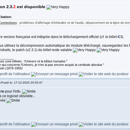
on 2.3.
2
est disponible
itation:
Corrections
: problèmes d'affichage d'infobulles et de l'audio, dépassement de la ligne de te
e version française est intégrée dans le téléchargement officiel (cf. le billet
ICI
).
ous utilisez la décompression automatique du module téléchargé, sauvegardez les f
istraits, le patch (v2.3.1) du billet reste valable
________
es sont infinies : l’Univers et la bêtise humaine."
 qui concerne l’Univers, je n’en ai pas encore acquis la certitude absolue.''
tein (1879-1955)
Posté le: 17-12-2020 20:55:47
rre
pour l'info.
 ce logiciel obsolète...
irée