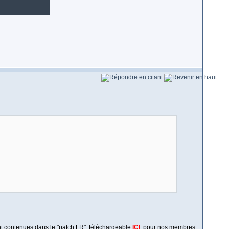
ont contenues dans le "patch FR", téléchargeable
ICI
, pour nos membres.