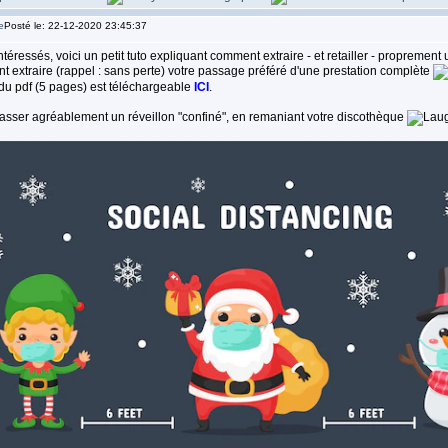
Posté le: 22-12-2020 23:45:37
ntéressés, voici un petit tuto expliquant comment extraire - et retailler - propremen
t extraire (rappel : sans perte) votre passage préféré d'une prestation complète
 du pdf (5 pages) est téléchargeable
ICI
.
asser agréablement un réveillon "confiné", en remaniant votre discothèque