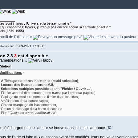
________
es sont infinies : l’Univers et la bêtise humaine."
 qui concerne l’Univers, je n’en ai pas encore acquis la certitude absolue.''
tein (1879-1955)
Posté le: 05-09-2021 17:38:12
on 2.3.
3
est disponible
améliorations ...
itation:
Modifications
:
-
Affichage des titres in extenso (multi-sélection)
,
-
Lecture des listes de lecture M3U
,
-
Sélections multiples possibles dans "Fichier / Ouvrir ..."
,
- Fichier attaché directement (sans transit par le presse-papiers),
- Copiage de plusieurs noms de fichier dans les titres,
- Amélioration de la lecture rapide,
- Chrono-marquage du fractionnement,
- Option de fléchage de la barre de lecture,
 Plus "
Quelques autres améliorations
".
e téléchargement de l'auteur se trouve dans le billet d'annonce :
ICI
.
us de l'aide et foire aux questions ayant été modifiés, leurs nouvelles versions s