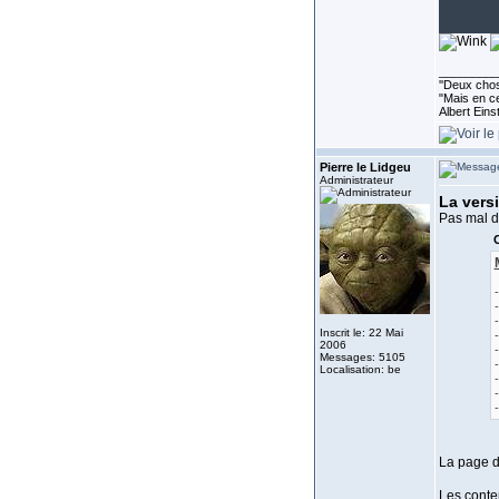
_________
''Deux chos
"Mais en ce
Albert Eins
Pierre le Lidgeu
Administrateur
La versi
Pas mal d'
C
Inscrit le: 22 Mai
2006
Messages: 5105
Localisation: be
-
La page d
Les conten