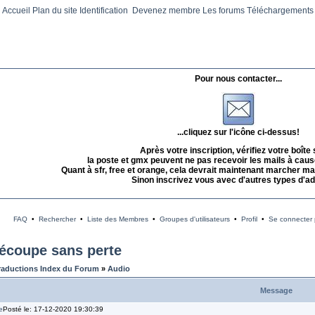
Accueil
Plan du site
Identification
Devenez membre
Les forums
Téléchargements
Pour nous contacter...
...cliquez sur l'icône ci-dessus!
Après votre inscription, vérifiez votre boîte
la poste et gmx peuvent ne pas recevoir les mails à caus
Quant à sfr, free et orange, cela devrait maintenant marcher mai
Sinon inscrivez vous avec d'autres types d'a
FAQ
•
Rechercher
•
Liste des Membres
•
Groupes d'utilisateurs
•
Profil
•
Se connecter p
écoupe sans perte
raductions Index du Forum
»
Audio
Message
Posté le: 17-12-2020 19:30:39