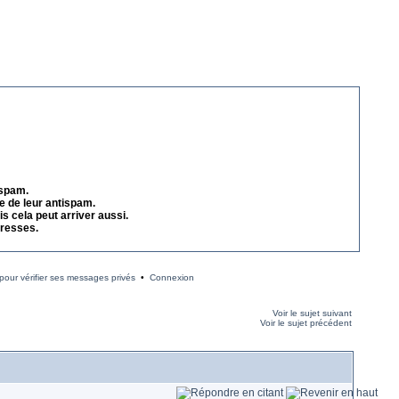
 spam.
e de leur antispam.
s cela peut arriver aussi.
dresses.
our vérifier ses messages privés
•
Connexion
Voir le sujet suivant
Voir le sujet précédent