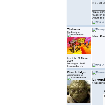
NB : En at
_________
''Deux chos
"Mais en ce
Albert Eins
Thebloom
Modérateur
Merci Pier
Inscrit le: 27 Février
2009
Messages: 2408
Localisation: fr
Pierre le Lidgeu
Administrateur
La versi
Quelques 
C