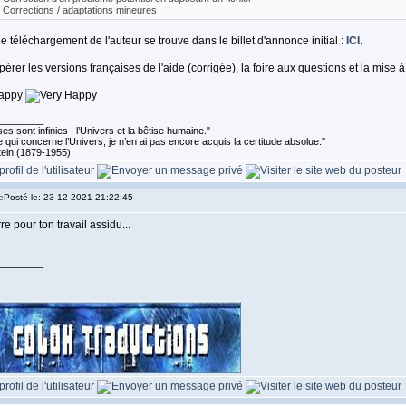
- Corrections / adaptations mineures
 téléchargement de l'auteur se trouve dans le billet d'annonce initial :
ICI
.
érer les versions françaises de l'aide (corrigée), la foire aux questions et la mise à 
________
es sont infinies : l’Univers et la bêtise humaine."
 qui concerne l’Univers, je n’en ai pas encore acquis la certitude absolue.''
tein (1879-1955)
Posté le: 23-12-2021 21:22:45
re pour ton travail assidu...
________