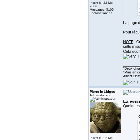
Inscrit le: 22 Mai
2006
Messages: 5105
Localisation: be
La page d
Pour récup
NOTE
: Ce
cette mise
Cela écon
_________
''Deux chos
"Mais en ce
Albert Eins
Pierre le Lidgeu
Administrateur
La versi
Quelques 
C
Inscrit le: 22 Mai