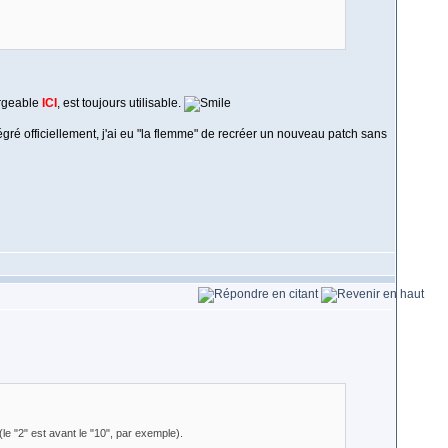
argeable
ICI
, est toujours utilisable.
tégré officiellement, j'ai eu "la flemme" de recréer un nouveau patch sans
 (le "2" est avant le "10", par exemple).