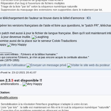
- Correction d’un problème de graphique multi-fichiers
- Réparation d'un bug à l'ouverture de fichiers multiples
- Triage de la liste "par lot" selon la séquence numérique naturelle
- Suppression du masquage des extensions non supportées dans le traitement par lot.
e téléchargement de l'auteur se trouve dans le billet d'annonce :
ICI
.
érer les versions françaises de l'aide et foire aux questions, le "patch FR", téléch
 patch met aussi à jour le fichier de langue française. Bien qu'il soit maintenant in
 à jour devenue inutile.
omise aussi de la place sur le serveur Colok-Traductions
________
es sont infinies : l’Univers et la bêtise humaine."
 qui concerne l’Univers, je n’en ai pas encore acquis la certitude absolue.''
tein (1879-1955)
Posté le: 23-12-2021 20:41:07
on 2.3.
5
est disponible !!
améliorations ...
itation:
Modifications
:
- Sensibilisation à la résolution l'interface graphique s'adapte à votre écran.
- Liste "par lots" : la taille est maintenant en Mo et le tri suit la séquence numérique "naturelle"
- Correction d'un problème potentiel en
déposant
un fichier