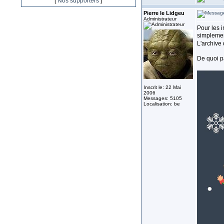
[
Nos supporters
]
Pierre le Lidgeu
Administrateur
Pour les i
simplemen
L'archive
De quoi p
Inscrit le: 22 Mai
2006
Messages: 5105
Localisation: be