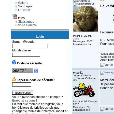
Administrateur
Galerie
La versi
Sondages
La Team
C
Infos
Statistiques
Votre Compte
La dernièr
Inscrit le: 22 Mai
Login
2006
NB : Si v
Surnom/Pseudo
Messages: 5105
Pour les d
Localisation: be
Mot de passe
_________
''Deux chos
"Mais en ce
Albert Eins
Code de sécurité:
enzo21
Jeune Colloque
Tapez le code de sécurité:
Merci
Pie
Je pensais
Bonne so
Vous n'avez pas encore de compte ?
Enregistrez vous !
Inscrit le: 02 Octobre
En tant que membre enregistré, vous
2017
Messages: 235
bénéficierez de privilèges tels que:
Localisation: fr
changer le thème de l'interface, modifier