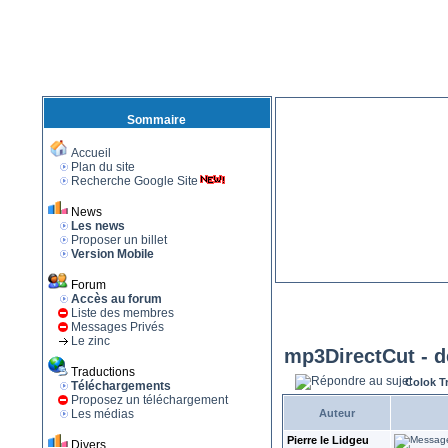
Sommaire
Accueil
Plan du site
Recherche Google Site
News
Les news
Proposer un billet
Version Mobile
Forum
Accès au forum
Liste des membres
Messages Privés
Le zinc
mp3DirectCut - d
Traductions
Colok T
Téléchargements
Proposez un téléchargement
Les médias
Auteur
Pierre le Lidgeu
Divers