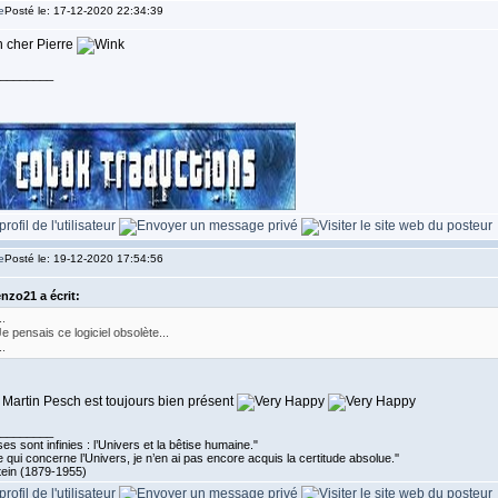
Posté le: 17-12-2020 22:34:39
 cher Pierre
________
Posté le: 19-12-2020 17:54:56
nzo21 a écrit:
..
Je pensais ce logiciel obsolète...
..
 Martin Pesch est toujours bien présent
________
es sont infinies : l’Univers et la bêtise humaine."
 qui concerne l’Univers, je n’en ai pas encore acquis la certitude absolue.''
tein (1879-1955)