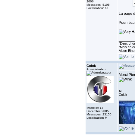
2006
Messages: 5105
Localisation: be
La page de
Pour récup
_________
''Deux chos
"Mais en ce
Albert Eins
Colok
Administrateur
Merci Pier
_________
A+
Colok
Inscrit le: 13
Décembre 2005
Messages: 23150
Localisation: fr