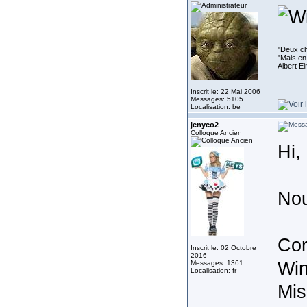
_______
''Deux ch
"Mais en 
Albert E
Inscrit le: 22 Mai 2006
Messages: 5105
Localisation: be
jenyco2
Colloque Ancien
Hi,
Nou
‎Co
Inscrit le: 02 Octobre
2016
Win
Messages: 1361
Localisation: fr
‎Mi