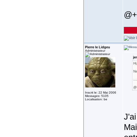
@+ 
_______
Pierre le Lidgeu
Administrateur
je
Hi
Ne
....
@+
Inscrit le: 22 Mai 2006
Messages: 5105
Localisation: be
J'a
Mai