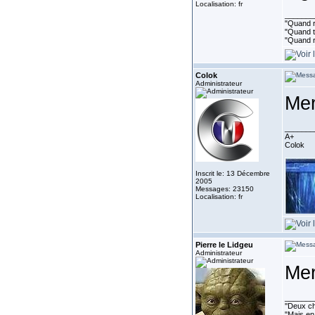
Localisation: fr
_______
"Quand ri
"Quand to
"Quand r
Colok
Administrateur
Me
_______
A+
Colok
Inscrit le: 13 Décembre
2005
Messages: 23150
Localisation: fr
Pierre le Lidgeu
Administrateur
Mer
_______
''Deux ch
"Mais en 