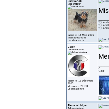
Lustucru80
Modérateur
Mis
_______
"Quand ri
"Quand to
"Quand r
Inscrit le: 14 Mars 2006
Messages: 9988
Localisation: fr
Colok
Administrateur
Mer
_______
A+
Colok
Inscrit le: 13 Décembre
2005
Messages: 23150
Localisation: fr
Pierre le Lidgeu
Administrateur