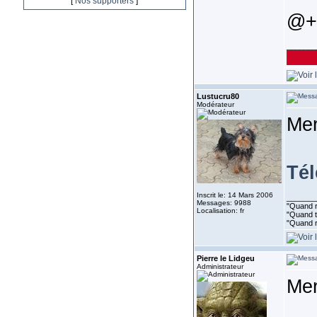
[
Nos supporters
]
@+
_______
Lustucru80
Modérateur
Me
Tél
Inscrit le: 14 Mars 2006
_______
Messages: 9988
"Quand ri
Localisation: fr
"Quand to
"Quand r
Pierre le Lidgeu
Administrateur
Mer