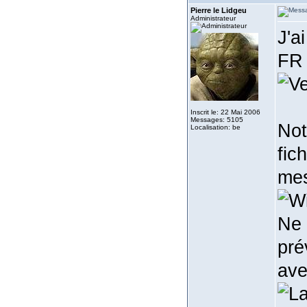
Pierre le Lidgeu
Administrateur
J'a
FR 
Inscrit le: 22 Mai 2006
Messages: 5105
Not
Localisation: be
fic
mes
Ne 
pré
ave