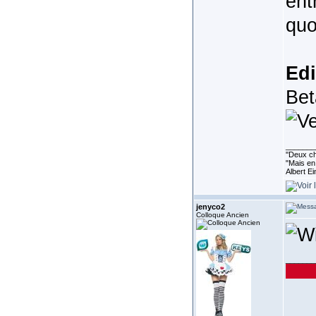
ent
qu
Edi
Bet
_______
''Deux ch
"Mais en 
Albert E
jenyco2
Colloque Ancien
_______