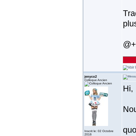
Tra
plu
@+
_______
jenyco2
Colloque Ancien
Hi,
Nou
quo
Inscrit le: 02 Octobre
2016