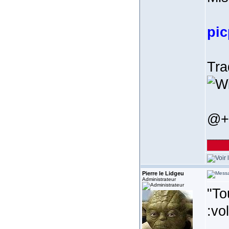
pic
Tra
@+
_______
Pierre le Lidgeu
Administrateur
"To
:vo