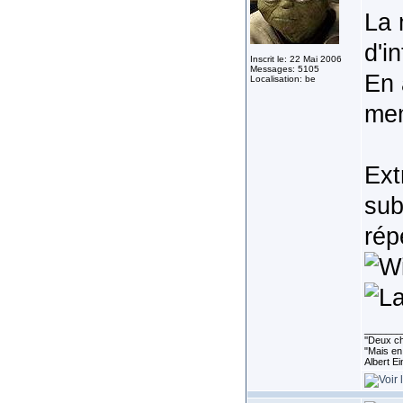
La 
d'i
Inscrit le: 22 Mai 2006
Messages: 5105
En 
Localisation: be
mem
Extr
sub
rép
_______
''Deux ch
"Mais en 
Albert E