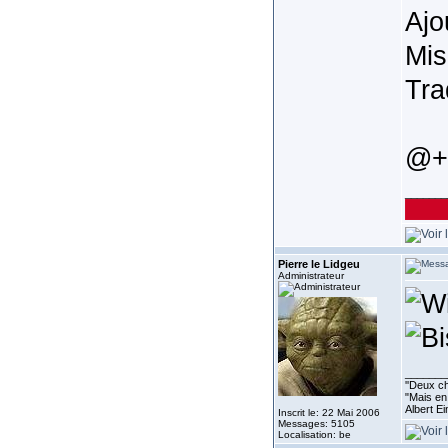
Ajo
Mis
Tra
@+
_______
Pierre le Lidgeu
Administrateur
_______
''Deux ch
"Mais en 
Albert E
Inscrit le: 22 Mai 2006
Messages: 5105
Localisation: be