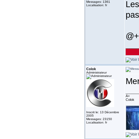
Les
Messages: 1361
Localisation: fr
pas
@+
_______
Colok
Administrateur
Mer
_______
A+
Colok
Inscrit le: 13 Décembre
2005
Messages: 23150
Localisation: fr