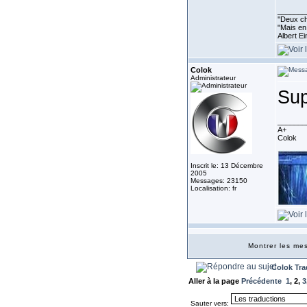
_______
''Deux ch
"Mais en 
Albert E
Colok
Administrateur
Sup
_______
A+
Colok
Inscrit le: 13 Décembre
2005
Messages: 23150
Localisation: fr
Montrer les m
Colok Tra
Aller à la page
Précédente
1
,
2
,
3
Sauter vers: