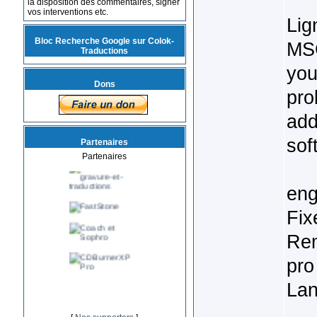
la disposition des commentaires, signer
vos interventions etc.
Lig
Bloc Recherche Google sur Colok-
MS
Traductions
you
Dons
pro
add
sof
Partenaires
Partenaires
eng
Fix
Rem
pro
Lan