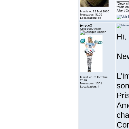
_______
''Deux ch
"Mais en 
Albert E
Inscrit le: 22 Mai 2006
Messages: 5105
Localisation: be
jenyco2
Colloque Ancien
Hi,
New
L'i
Inscrit le: 02 Octobre
2016
son
Messages: 1361
Localisation: fr
Pri
Amé
cha
Cor