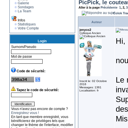
PicPick, le coutea
Galerie
Sondages
Aller à la page
Précédente
1
,
2
,
3
La Team
Colok Tra
Infos
Auteur
Statistiques
Votre Compte
jenyco2
Colloque Ancien
Hi,
Login
Surnom/Pseudo
Mot de passe
nou
Code de sécurité:
Le 
Inscrit le: 02 Octobre
2016
inv
Messages: 1361
Tapez le code de sécurité:
Localisation: fr
Sup
des
Vous n'avez pas encore de compte ?
Enregistrez vous !
Mis
En tant que membre enregistré, vous
bénéficierez de privilèges tels que:
changer le thème de l'interface, modifier