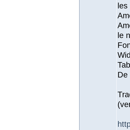
les
Amé
Amé
le 
Fon
Wid
Tab
De 
Tra
(ve
htt