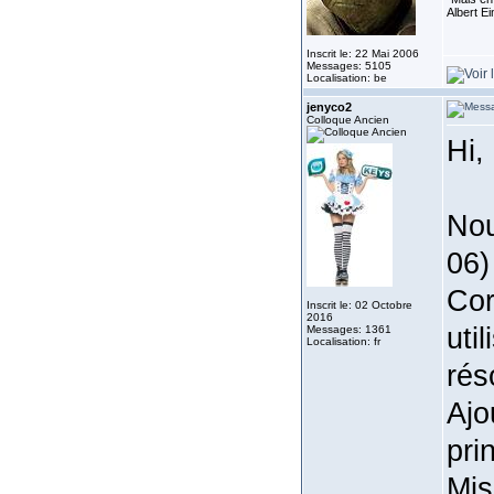
Albert E
Inscrit le: 22 Mai 2006
Messages: 5105
Localisation: be
jenyco2
Colloque Ancien
Hi,
Nou
06)
Cor
Inscrit le: 02 Octobre
2016
uti
Messages: 1361
Localisation: fr
rés
Ajo
pri
Mis