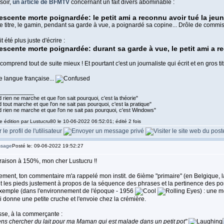
soir,
un article de BFMTV
concernant un fait divers abominable :
scente morte poignardée: le petit ami a reconnu avoir tué la jeune
ce titre, le gamin, pendant sa garde à vue, a poignardé sa copine... Drôle de commiss
it été plus juste d'écrire :
scente morte poignardée: durant sa garde à vue, le petit ami a rec
comprend tout de suite mieux ! Et pourtant c'est un journaliste qui écrit et en gros titr
 langue française...
____________
rien ne marche et que l'on sait pourquoi, c'est la théorie"
tout marche et que l'on ne sait pas pourquoi, c'est la pratique"
 rien ne marche et que l'on ne sait pas pourquoi, c'est Windows"
e édition par Lustucru80 le 10-06-2022 06:52:01; édité 2 fois
Posté le: 09-06-2022 19:52:27
raison à 150%, mon cher Lustucru !!
ement, ton commentaire m'a rappelé mon instit. de 6ième "primaire" (en Belgique, 
t les pieds justement à propos de la séquence des phrases et la pertinence des po
xemple (dans l'environnement de l'époque - 1956
) : une m
ui donne une petite cruche et l'envoie chez la crémière.
se, à la commerçante :
ens chercher du lait pour ma Maman qui est malade dans un petit pot"