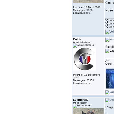
C'est 
Inscrit le: 14 Mars 2006
Messages: 9988
Notre
Localisation: fr
_____
"Quand 
"Quand 
"Quand
Colok
Administrateur
Excell
_____
A+
Colok
Inscrit le: 13 Décembre
2005
Messages: 23151
Localisation: fr
Lustucru80
Modérateur
L'impo