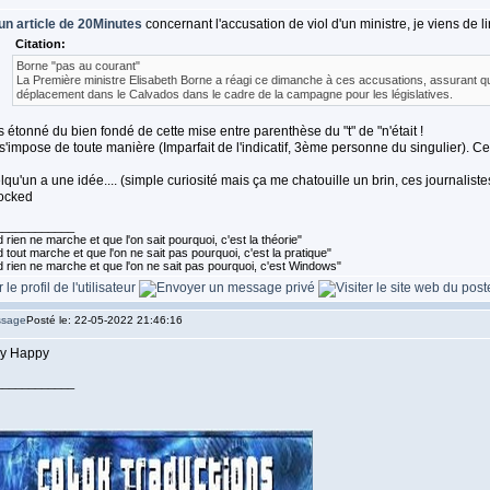
un article de 20Minutes
concernant l'accusation de viol d'un ministre, je viens de li
Citation:
Borne "pas au courant"
La Première ministre Elisabeth Borne a réagi ce dimanche à ces accusations, assurant quel
déplacement dans le Calvados dans le cadre de la campagne pour les législatives.
s étonné du bien fondé de cette mise entre parenthèse du "t" de "n'était !
 s'impose de toute manière (Imparfait de l'indicatif, 3ème personne du singulier). Ce n'
lqu'un a une idée.... (simple curiosité mais ça me chatouille un brin, ces journalist
____________
rien ne marche et que l'on sait pourquoi, c'est la théorie"
tout marche et que l'on ne sait pas pourquoi, c'est la pratique"
 rien ne marche et que l'on ne sait pas pourquoi, c'est Windows"
Posté le: 22-05-2022 21:46:16
____________