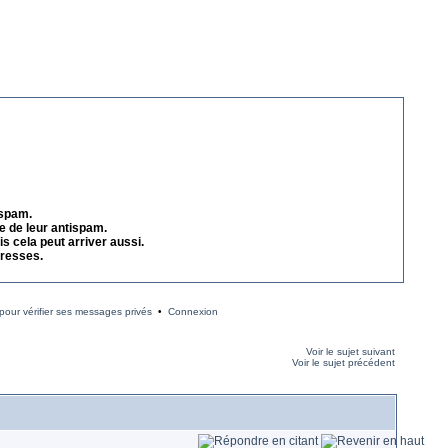
 spam.
e de leur antispam.
s cela peut arriver aussi.
dresses.
our vérifier ses messages privés
•
Connexion
Voir le sujet suivant
Voir le sujet précédent