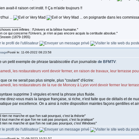
n avait-il raison cet instit. !! Ça m'aide toujours !!
d'hui ...
... on poignarde dans les commissar
____________
choses sont infinies : l’Univers et la bêtise humaine."
n ce qui concerne l’Univers, je n’en ai pas encore acquis la certitude absolue.''
Einstein (1879-1955)
Posté le: 11-06-2022 08:23:58
 un petit exemple de phrase tarabiscotée d'un journaliste
de BFMTV
:
amedi, les restaurateurs vont devoir fermer, en raison de travaux, leur terrasse p
 que ce ne serait pas plus simple, plus "coulant" d'écrire:
amedi, les restaurateurs de la rue de Moncey à Lyon vont devoir fermer leur terras
syntaxe supprime 3 virgules et rend la phrase plus fluide.
 me direz-vous mais la langue française, si riche, n'est faite que de détails et de 
atique par excellence. On a ainsi à notre disposition maintes façons gentilles et aim
____________
rien ne marche et que l'on sait pourquoi, c'est la théorie"
tout marche et que l'on ne sait pas pourquoi, c'est la pratique"
 rien ne marche et que l'on ne sait pas pourquoi, c'est Windows"
Posté le: 21-09-2023 10:51:57