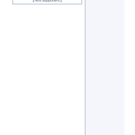
[
Nos supporters
]