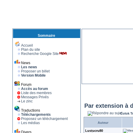
Sommaire
Accueil
Plan du site
Recherche Google Site
News
Les news
Proposer un billet
Version Mobile
Forum
Accès au forum
Liste des membres
Messages Privés
Le zinc
Par extension à d
Traductions
Colok T
Téléchargements
Proposez un téléchargement
Les médias
Auteur
Lustucru80
Divers