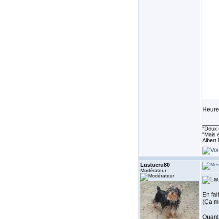
Heureu
_____
''Deux 
"Mais e
Albert 
Lustucru80
Modérateur
En fai
(Ça me
Quant 