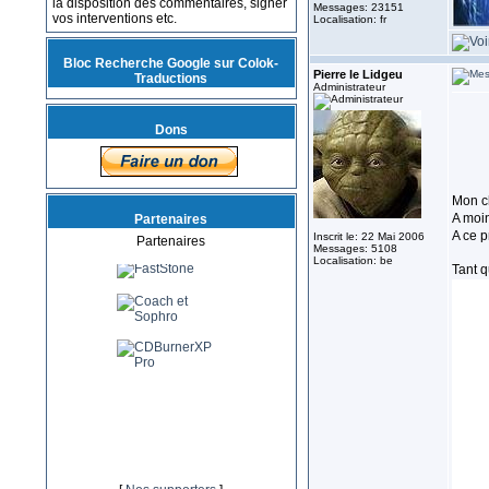
la disposition des commentaires, signer
Messages: 23151
vos interventions etc.
Localisation: fr
Bloc Recherche Google sur Colok-
Pierre le Lidgeu
Traductions
Administrateur
Dons
Mon ch
A moin
Partenaires
A ce p
Inscrit le: 22 Mai 2006
Partenaires
Messages: 5108
Localisation: be
Tant q