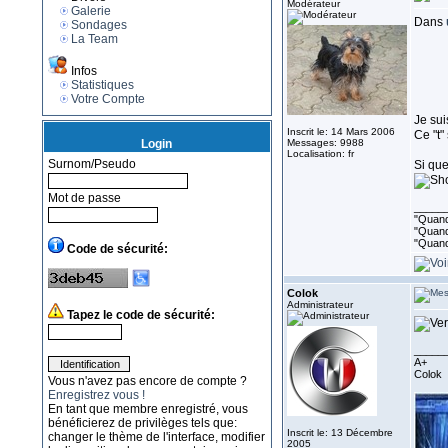
Modérateur
Galerie
Dans
Sondages
La Team
Infos
Statistiques
Votre Compte
Je sui
Inscrit le: 14 Mars 2006
Ce "t"
Login
Messages: 9988
Localisation: fr
Surnom/Pseudo
Si que
Mot de passe
_____
"Quand 
"Quand 
"Quand
Code de sécurité:
Colok
Administrateur
Tapez le code de sécurité:
_____
A+
Colok
Vous n'avez pas encore de compte ?
Enregistrez vous !
En tant que membre enregistré, vous
bénéficierez de privilèges tels que:
Inscrit le: 13 Décembre
changer le thème de l'interface, modifier
2005