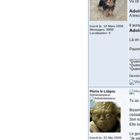
Vu ce 
Adole
A lire
Il aura
Inscrit le: 14 Mars 2006
Messages: 9988
Adole
Localisation: fr
Là on 
Pauvre
_____
"Quand 
"Quand 
"Quand
Dernièr
Pierre le Lidgeu
Administrateur
Tu as 
Bizarr
cassai
Son e
Elle l
Le gos
Inscrit le: 22 Mai 2006
"Je vi