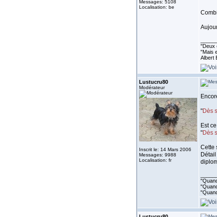
Messages: 5108
Localisation: be
Combie
Aujour
_____
''Deux 
"Mais e
Albert 
Lustucru80
Modérateur
Encore
"
Dès s
Est ce
"
Dès s
Cette 
Inscrit le: 14 Mars 2006
Détail
Messages: 9988
Localisation: fr
diplom
_____
"Quand 
"Quand 
"Quand
Lustucru80