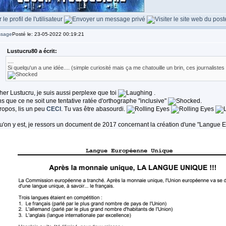
Posté le: 23-05-2022 00:19:21
Lustucru80 a écrit:
....
Si quelqu'un a une idée.... (simple curiosité mais ça me chatouille un brin, ces journaliste
er Lustucru, je suis aussi perplexe que toi
.
s que ce ne soit une tentative ratée d'orthographe "inclusive"
.
ropos, lis un peu
CECI
. Tu vas être abasourdi.
u'on y est, je ressors un document de 2017 concernant la création d'une "Langu