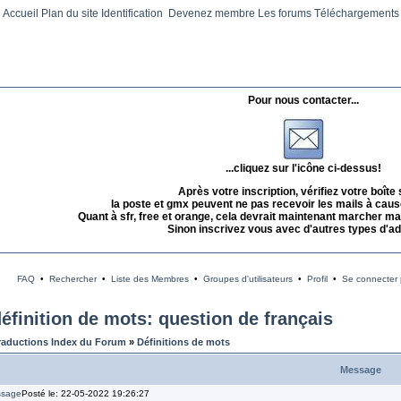
Accueil
Plan du site
Identification
Devenez membre
Les forums
Téléchargements
Pour nous contacter...
...cliquez sur l'icône ci-dessus!
Après votre inscription, vérifiez votre boîte
la poste et gmx peuvent ne pas recevoir les mails à caus
Quant à sfr, free et orange, cela devrait maintenant marcher mai
Sinon inscrivez vous avec d'autres types d'a
FAQ
•
Rechercher
•
Liste des Membres
•
Groupes d'utilisateurs
•
Profil
•
Se connecter p
éfinition de mots: question de français
raductions Index du Forum
»
Définitions de mots
Message
Posté le: 22-05-2022 19:26:27