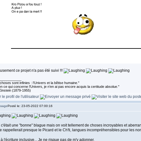
sement ce projet n'a pas été suivi !!!
____________
choses sont infinies : l’Univers et la bêtise humaine."
n ce qui concerne l’Univers, je n’en ai pas encore acquis la certitude absolue.''
Einstein (1879-1955)
Posté le: 23-05-2022 07:00:16
t c'était une "bonne" blague mais on voit tellement de choses incroyables et aberra
 rappellerait presque le Picard et le Ch'ti, langues incompréhensibles pour les non 
à l'écriture inclusive... Je ne risque pas de m'y adonner.