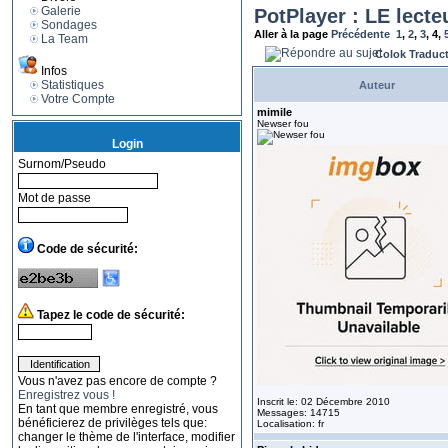
Galerie
PotPlayer : LE lecte
Sondages
Aller à la page
Précédente
1
,
2
,
3
,
4
,
La Team
Colok Traduc
Infos
Statistiques
Auteur
Votre Compte
mimile
Newser fou
Login
Surnom/Pseudo
Mot de passe
Code de sécurité:
Tapez le code de sécurité:
Vous n'avez pas encore de compte ?
Enregistrez vous !
Inscrit le: 02 Décembre 2010
En tant que membre enregistré, vous
Messages: 14715
bénéficierez de privilèges tels que:
Localisation: fr
changer le thème de l'interface, modifier