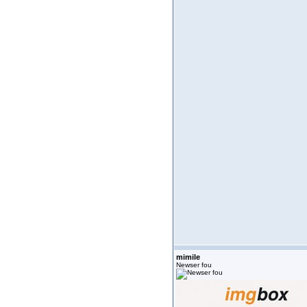
mimile
Newser fou