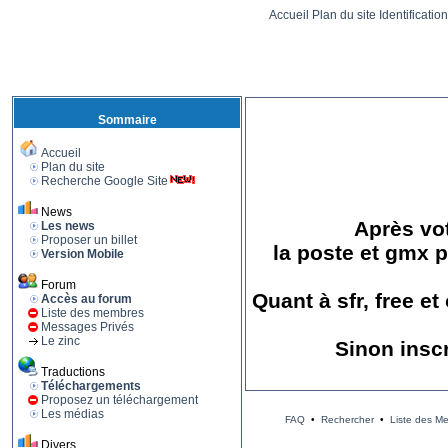
Accueil
Plan du site
Identificatio
Sommaire
Accueil
Plan du site
Recherche Google Site
News
Après vot
Les news
Proposer un billet
la poste et gmx p
Version Mobile
Forum
Quant à sfr, free e
Accès au forum
Liste des membres
Messages Privés
Le zinc
Sinon insc
Traductions
Téléchargements
Proposez un téléchargement
Les médias
FAQ
•
Rechercher
•
Liste des M
Divers