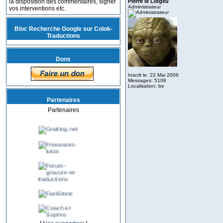
la disposition des commentaires, signer
Pierre le Lidgeu
Administrateur
vos interventions etc.
Bloc Recherche Google sur Colok-
Traductions
Dons
Inscrit le: 22 Mai 2006
Messages: 5108
Localisation: be
Partenaires
Partenaires