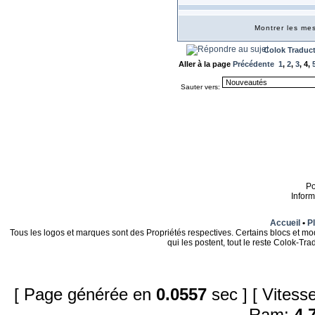
Montrer les m
Colok Traduc
Aller à la page
Précédente
1
,
2
,
3
,
4
,
Sauter vers:
P
Infor
Accueil
•
Pl
Tous les logos et marques sont des Propriétés respectives. Certains blocs et mo
qui les postent, tout le reste Colok-T
[ Page générée en
0.0557
sec ]
[ Vites
Ram:
4.