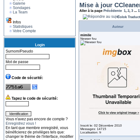
Galerie
Mise à jour CCleane
Sondages
Aller à la page
Précédente
1
,
2
,
3
...
1
La Team
Colok Traduc
Infos
Statistiques
Auteur
Votre Compte
mimile
Newser fou
Login
Surnom/Pseudo
Mot de passe
Code de sécurité:
Tapez le code de sécurité:
Vous n'avez pas encore de compte ?
Enregistrez vous !
Inscrit le: 02 Décembre 2010
En tant que membre enregistré, vous
Messages: 14715
bénéficierez de privilèges tels que:
Localisation: fr
changer le thème de l'interface, modifier