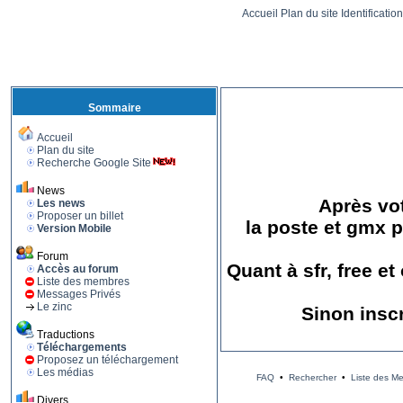
Accueil
Plan du site
Identificatio
Sommaire
Accueil
Plan du site
Recherche Google Site
News
Après vot
Les news
Proposer un billet
la poste et gmx p
Version Mobile
Forum
Quant à sfr, free e
Accès au forum
Liste des membres
Messages Privés
Le zinc
Sinon insc
Traductions
Téléchargements
Proposez un téléchargement
Les médias
FAQ
•
Rechercher
•
Liste des M
Divers