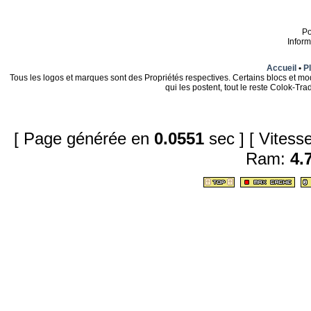
P
Infor
Accueil
•
Pl
Tous les logos et marques sont des Propriétés respectives. Certains blocs et mo
qui les postent, tout le reste Colok-T
[ Page générée en
0.0551
sec ]
[ Vites
Ram:
4.