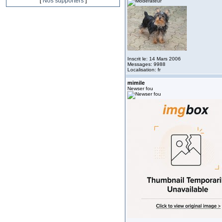
[
Nos supporters
]
Inscrit le: 14 Mars 2006
Messages: 9988
Localisation: fr
mimile
Newser fou