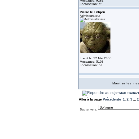
Messages: 9281
Localisation: af
Pierre le Lidgeu
Administrateur
Inscrit le: 22 Mai 2006
Messages: 5108
Localisation: be
Montrer les m
Colok Traduc
Aller à la page
Précédente
1
,
2
,
3
...
1
Sauter vers: