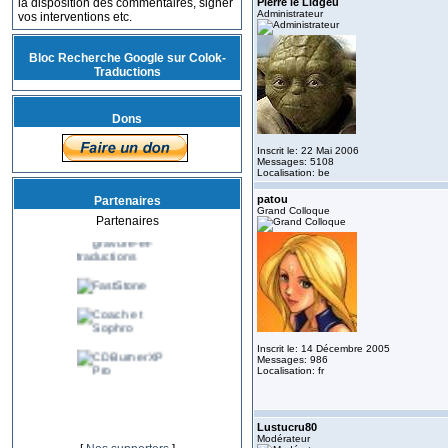
la disposition des commentaires, signer
Pierre le Lidgeu
Administrateur
vos interventions etc.
Bloc Recherche Google sur Colok-
Traductions
Dons
Inscrit le: 22 Mai 2006
Messages: 5108
Localisation: be
patou
Partenaires
Grand Colloque
Partenaires
Inscrit le: 14 Décembre 2005
Messages: 986
Localisation: fr
Lustucru80
Modérateur