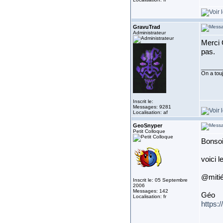
GravuTrad
Administrateur
Merci 
pas.
_______
On a touj
Inscrit le:
Messages: 9281
Localisation: af
GeoSnyper
Petit Colloque
Bonsoi
voici l
@miti
Inscrit le: 05 Septembre
2006
Messages: 142
Géo
Localisation: fr
https: