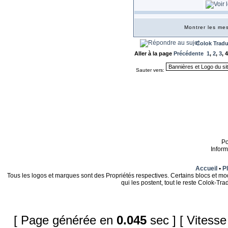
Montrer les m
Colok Trad
Aller à la page
Précédente
1
,
2
,
3
,
4
Sauter vers:
P
Infor
Accueil
•
Pl
Tous les logos et marques sont des Propriétés respectives. Certains blocs et mo
qui les postent, tout le reste Colok-T
[ Page générée en
0.045
sec ]
[ Vitess