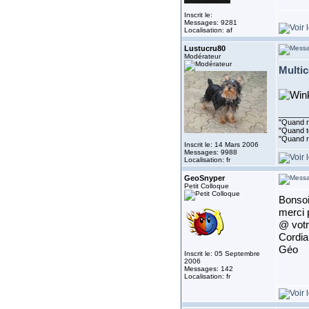
Inscrit le:
Messages: 9281
Localisation: af
Lustucru80
Modérateur
Multic
_______
"Quand ri
"Quand to
"Quand r
Inscrit le: 14 Mars 2006
Messages: 9988
Localisation: fr
GeoSnyper
Petit Colloque
Bonsoi
merci 
@ votr
Cordia
Géo
Inscrit le: 05 Septembre
2006
Messages: 142
Localisation: fr