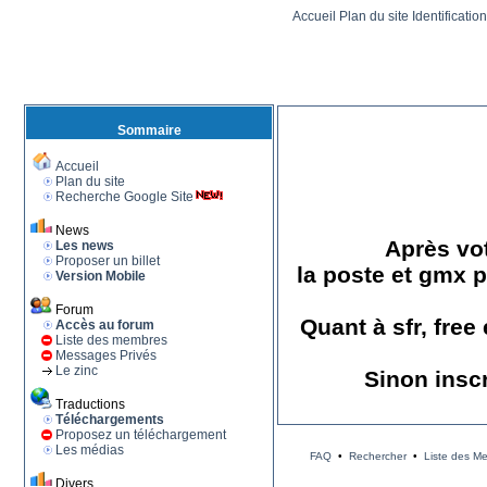
Accueil
Plan du site
Identificatio
Sommaire
Accueil
Plan du site
Recherche Google Site
News
Après vot
Les news
Proposer un billet
la poste et gmx p
Version Mobile
Forum
Quant à sfr, free
Accès au forum
Liste des membres
Messages Privés
Le zinc
Sinon insc
Traductions
Téléchargements
Proposez un téléchargement
Les médias
FAQ
•
Rechercher
•
Liste des M
Divers