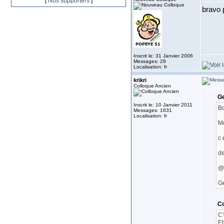
[
Nos supporters
]
bravo 
Inscrit le: 31 Janvier 2006
Messages: 29
Localisation: fr
krikri
Colloque Ancien
Ge
Inscrit le: 10 Janvier 2011
Bo
Messages: 1631
Localisation: fr
Me
c 
de
@
G
Co
C'
Et