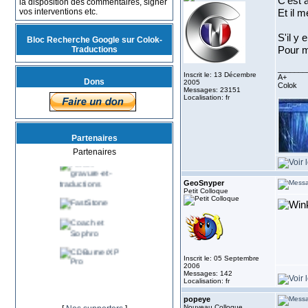
C'est à
la disposition des commentaires, signer
vos interventions etc.
Et il 
S'il y 
Bloc Recherche Google sur Colok-
Traductions
Pour m
_______
Inscrit le: 13 Décembre
A+
Dons
2005
Colok
Messages: 23151
Localisation: fr
Partenaires
Partenaires
GeoSnyper
Petit Colloque
Inscrit le: 05 Septembre
2006
Messages: 142
Localisation: fr
popeye
Nouveau Colloque