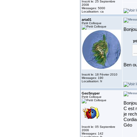
Inscrit le: 25 Septembre
2008
Messages: 5000
Localisation: ca
arta01
Petit Colloque
Bonjou
yo
..
Ben ou
Inscrit le: 18 Février 2010
Messages: 190
Localisation: fr
GeoSnyper
Petit Colloque
Bonjou
C est 
je rech
Cordia
Géo
Inscrit le: 05 Septembre
2006
Messages: 142
Localisation: fr