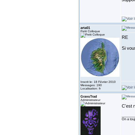
arta01
Petit Colloque
RE
Si vou
Inscrit le: 18 Février 2010
Messages: 190
Localisation: fr
GravuTrad
Administrateur
C'est 
_______
On a touj