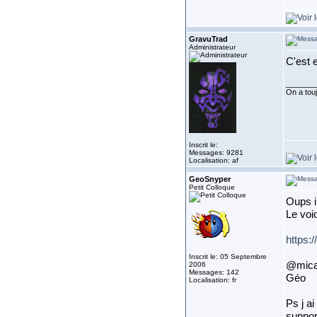
GravuTrad
Administrateur
C'est e
_______
On a touj
Inscrit le:
Messages: 9281
Localisation: af
GeoSnyper
Petit Colloque
Oups il
Le voi
https:
Inscrit le: 05 Septembre
@mica
2006
Messages: 142
Géo
Localisation: fr
Ps j ai
suppor