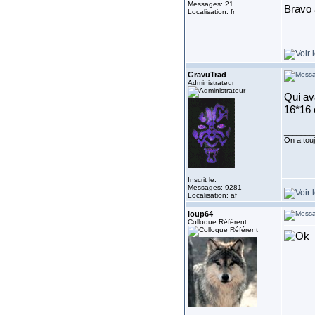
Messages: 21
Bravo 
Localisation: fr
GravuTrad
Administrateur
Qui ava
16*16 
_______
On a touj
Inscrit le:
Messages: 9281
Localisation: af
loup64
Colloque Référent