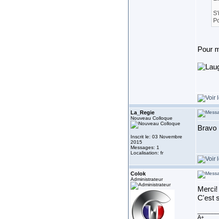
S'
Po
Pour m
La_Regie
Nouveau Colloque
Bravo p
Inscrit le: 03 Novembre
2015
Messages: 1
Localisation: fr
Colok
Administrateur
Merci!
C'est
_______
A+