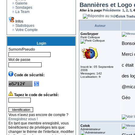
Galerie
Bannières et Logo 
Sondages
Aller à la page
Précédente
1
,
2
,
3
,
4
La Team
Colok Trad
Infos
Statistiques
Auteur
Votre Compte
GeoSnyper
Petit Colloque
Bonsoi
Login
Surnom/Pseudo
Merci 
Mot de passe
c étai
Inscrit le: 05 Septembre
2006
Messages: 142
Code de sécurité:
des log
Localisation: fr
@mica
Tapez le code de sécurité:
Géo
Vous n'avez pas encore de compte ?
Enregistrez vous !
En tant que membre enregistré, vous
Colok
bénéficierez de privilèges tels que:
Administrateur
changer le thème de l'interface, modifier