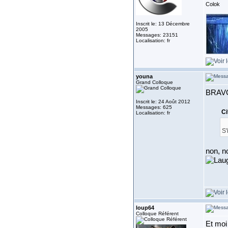
Colok
Inscrit le: 13 Décembre
2005
Messages: 23151
Localisation: fr
youna
Grand Colloque
BRAVO
Inscrit le: 24 Août 2012
Messages: 625
Ci
Localisation: fr
S'
non, no
loup64
Colloque Référent
Et moi