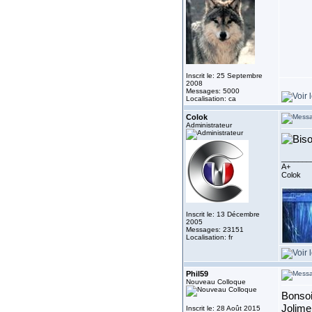
Inscrit le: 25 Septembre
2008
Messages: 5000
Localisation: ca
Colok
Administrateur
_______
A+
Colok
Inscrit le: 13 Décembre
2005
Messages: 23151
Localisation: fr
Phil59
Nouveau Colloque
Bonsoi
Jolimen
Inscrit le: 28 Août 2015