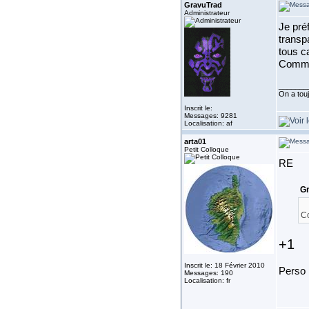
GravuTrad
Administrateur
Je préf
transpa
tous c
Comme 
_______
On a touj
Inscrit le:
Messages: 9281
Localisation: af
arta01
Petit Colloque
RE
Gr
Co
+1
Inscrit le: 18 Février 2010
Perso 
Messages: 190
Localisation: fr