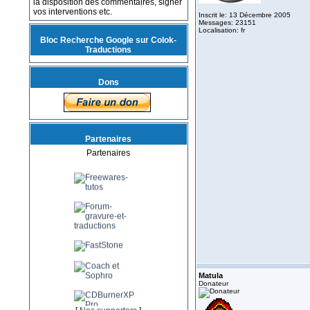
la disposition des commentaires, signer
vos interventions etc.
Inscrit le: 13 Décembre 2005
Messages: 23151
Localisation: fr
Bloc Recherche Google sur Colok-
Traductions
Dons
Partenaires
Partenaires
Matula
Donateur