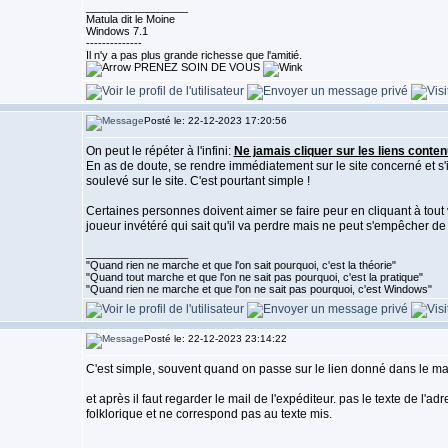
_________________
Matula dit le Moine
Windows 7.1
--------------
Il n'y a pas plus grande richesse que l'amitié.
PRENEZ SOIN DE VOUS
Posté le: 22-12-2023 17:20:56
On peut le répéter à l'infini:
Ne jamais cliquer sur les liens conten
En as de doute, se rendre immédiatement sur le site concerné et s'ide
soulevé sur le site. C'est pourtant simple !
Certaines personnes doivent aimer se faire peur en cliquant à tout 
joueur invétéré qui sait qu'il va perdre mais ne peut s'empêcher de t
_________________
"Quand rien ne marche et que l'on sait pourquoi, c'est la théorie"
"Quand tout marche et que l'on ne sait pas pourquoi, c'est la pratique"
"Quand rien ne marche et que l'on ne sait pas pourquoi, c'est Windows"
Posté le: 22-12-2023 23:14:22
C'est simple, souvent quand on passe sur le lien donné dans le mail,
et après il faut regarder le mail de l'expéditeur. pas le texte de l'a
folklorique et ne correspond pas au texte mis.
_________________