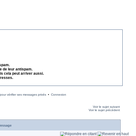
 spam.
e de leur antispam.
s cela peut arriver aussi.
dresses.
our vérifier ses messages privés
•
Connexion
Voir le sujet suivant
Voir le sujet précédent
essage