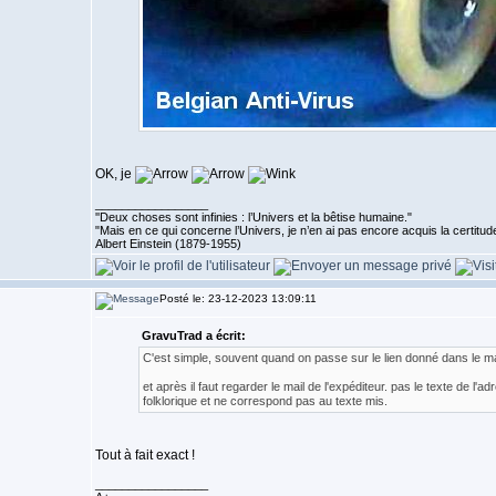
OK, je
_________________
''Deux choses sont infinies : l’Univers et la bêtise humaine."
"Mais en ce qui concerne l’Univers, je n’en ai pas encore acquis la certitude
Albert Einstein (1879-1955)
Posté le: 23-12-2023 13:09:11
GravuTrad a écrit:
C'est simple, souvent quand on passe sur le lien donné dans le mail
et après il faut regarder le mail de l'expéditeur. pas le texte de l'
folklorique et ne correspond pas au texte mis.
Tout à fait exact !
_________________