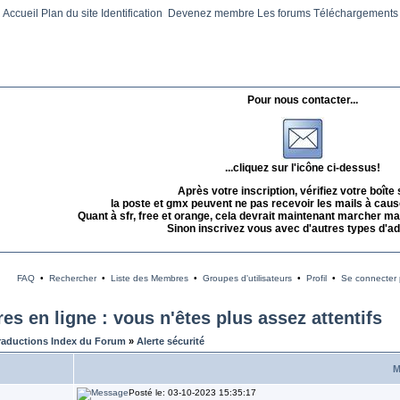
Accueil
Plan du site
Identification
Devenez membre
Les forums
Téléchargements
Pour nous contacter...
...cliquez sur l'icône ci-dessus!
Après votre inscription, vérifiez votre boîte
la poste et gmx peuvent ne pas recevoir les mails à caus
Quant à sfr, free et orange, cela devrait maintenant marcher mai
Sinon inscrivez vous avec d'autres types d'a
FAQ
•
Rechercher
•
Liste des Membres
•
Groupes d'utilisateurs
•
Profil
•
Se connecter p
s en ligne : vous n'êtes plus assez attentifs
raductions Index du Forum
»
Alerte sécurité
M
Posté le: 03-10-2023 15:35:17