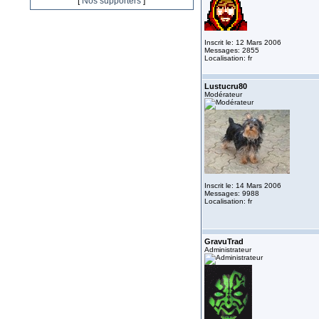
[
Nos supporters
]
Inscrit le: 12 Mars 2006
Messages: 2855
Localisation: fr
Lustucru80
Modérateur
Inscrit le: 14 Mars 2006
Messages: 9988
Localisation: fr
GravuTrad
Administrateur