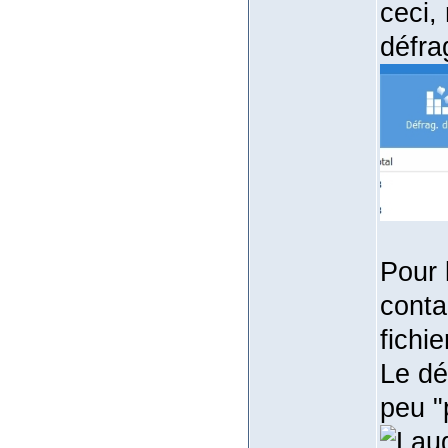
ceci,
défra
Pour 
conta
fichi
Le dé
peu "