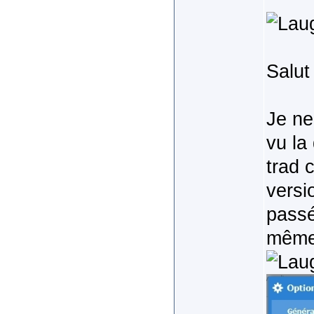
Salut
Je ne
vu la
trad 
versi
passé
même 