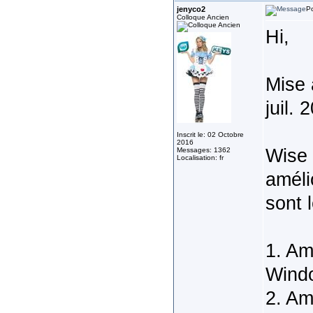
jenyco2
Po
Colloque Ancien
Hi,
Mise 
juil. 
Inscrit le: 02 Octobre
2016
‎Wise
Messages: 1362
Localisation: fr
améli
sont l
1. Am
Windo
‎2. A