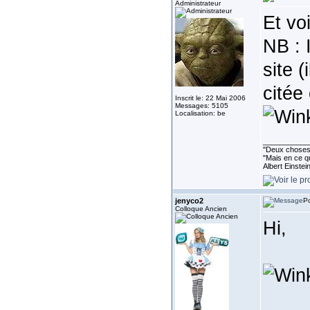
Administrateur
Et vo
NB : 
site (
citée
Inscrit le: 22 Mai 2006
Messages: 5105
Localisation: be
___________
''Deux choses 
"Mais en ce qu
Albert Einste
jenyco2
Po
Colloque Ancien
Hi,