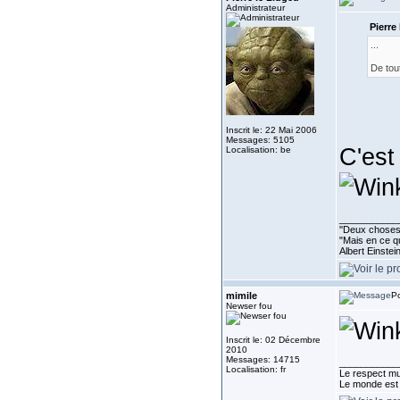
Administrateur
Pierre 
...
De tout
Inscrit le: 22 Mai 2006
Messages: 5105
C'est 
Localisation: be
___________
''Deux choses 
"Mais en ce qu
Albert Einste
mimile
Po
Newser fou
Inscrit le: 02 Décembre
2010
Messages: 14715
___________
Localisation: fr
Le respect mu
Le monde est 