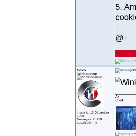
5. Am
cooki
@+
___________
Colok
Po
Administrateur
___________
A+
Colok
Inscrit le: 13 Décembre
2005
Messages: 23150
Localisation: fr