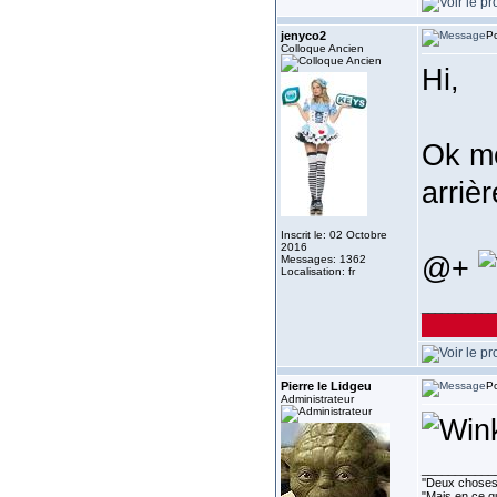
jenyco2
Po
Colloque Ancien
Hi,
Ok me
arrièr
Inscrit le: 02 Octobre
2016
@+
Messages: 1362
Localisation: fr
___________
Pierre le Lidgeu
Po
Administrateur
___________
''Deux choses 
"Mais en ce qu