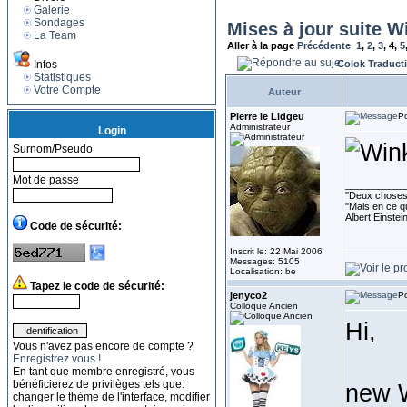
Galerie
Sondages
Mises à jour suite W
La Team
Aller à la page
Précédente
1
,
2
,
3
,
4
,
5
Infos
Colok Traduct
Statistiques
Votre Compte
Auteur
Pierre le Lidgeu
Po
Administrateur
Login
Surnom/Pseudo
Mot de passe
___________
''Deux choses 
"Mais en ce qu
Albert Einste
Code de sécurité:
Inscrit le: 22 Mai 2006
Messages: 5105
Localisation: be
Tapez le code de sécurité:
jenyco2
Po
Colloque Ancien
Hi,
Vous n'avez pas encore de compte ?
Enregistrez vous !
En tant que membre enregistré, vous
bénéficierez de privilèges tels que:
new ‎
changer le thème de l'interface, modifier