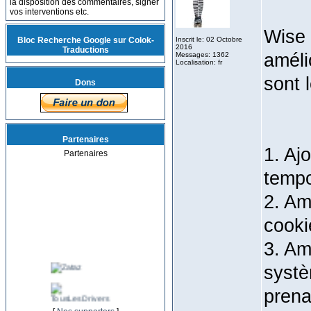
la disposition des commentaires, signer
vos interventions etc.
Wise 
Bloc Recherche Google sur Colok-
Inscrit le: 02 Octobre
2016
Traductions
améli
Messages: 1362
Localisation: fr
sont l
Dons
Partenaires
‎1. A
Partenaires
tempo
‎2. A
cooki
‎3. A
syst
prena