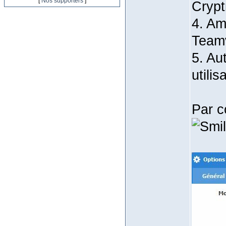
[
Nos supporters
]
Crypt
‎4. A
Teamv
‎5. A
utilis
Par c