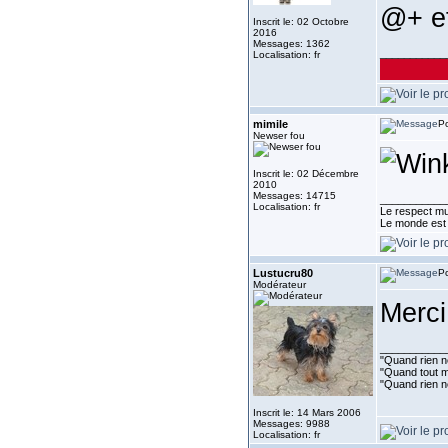
@+ et
Inscrit le: 02 Octobre
2016
Messages: 1362
___________
Localisation: fr
mimile
Po
Newser fou
Inscrit le: 02 Décembre
2010
Messages: 14715
___________
Localisation: fr
Le respect mu
Le monde est 
Lustucru80
Po
Modérateur
Merc
___________
"Quand rien ne
"Quand tout ma
"Quand rien n
Inscrit le: 14 Mars 2006
Messages: 9988
Localisation: fr