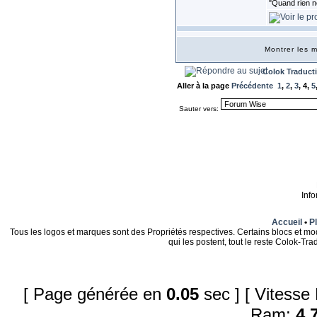
"Quand rien n
Montrer les
Colok Traduct
Aller à la page
Précédente
1
,
2
,
3
,
4
,
5
Sauter vers:
Inf
Accueil
•
Pl
Tous les logos et marques sont des Propriétés respectives. Certains blocs et mo
qui les postent, tout le reste Colok-T
[ Page générée en
0.05
sec ]
[ Vitesse
Ram:
4.