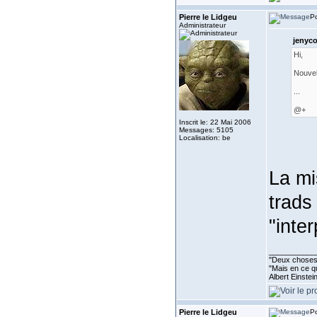
Pierre le Lidgeu
Po
Administrateur
jenyco
Hi,
Nouvel
...
@+
Inscrit le: 22 Mai 2006
Messages: 5105
Localisation: be
La mi
trads
"inte
___________
''Deux choses 
"Mais en ce qu
Albert Einste
Pierre le Lidgeu
Po