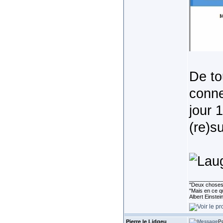
De to
conne
jour 
(re)su
___________
''Deux choses 
"Mais en ce qu
Albert Einste
Pierre le Lidgeu
Po