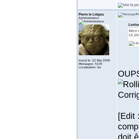
Pierre le Lidgeu
Po
Administrateur
Lustuc
Merci
Là, po
Inscrit le: 22 Mai 2006
Messages: 5105
Localisation: be
OUPS,
Corri
[Edit
compr
doit 