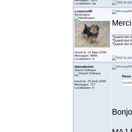
Messages: 5105
Localisation: be
Lustucru80
Po
Modérateur
Merc
___________
"Quand rien ne
"Quand tout ma
"Quand rien n
Inscrit le: 14 Mars 2006
Messages: 9988
Localisation: fr
lepicadurien
Po
Grand Colloque
Pierre 
Inscrit le: 25 Août 2006
La ver
Messages: 727
Localisation: fr
Bonjo
MAJ f