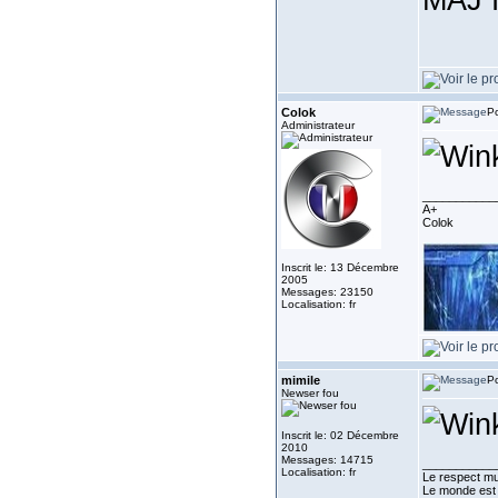
Colok
Po
Administrateur
___________
A+
Colok
Inscrit le: 13 Décembre
2005
Messages: 23150
Localisation: fr
mimile
Po
Newser fou
Inscrit le: 02 Décembre
2010
Messages: 14715
___________
Localisation: fr
Le respect mu
Le monde est 