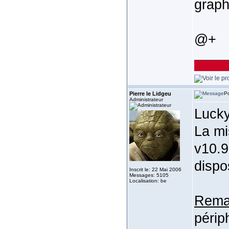
graph
@+
___________
Pierre le Lidgeu
Po
Administrateur
Lucky
La mi
v10.9
dispo
Inscrit le: 22 Mai 2006
Messages: 5105
Localisation: be
Rema
périp