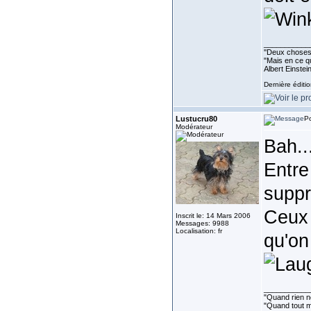
___________
''Deux choses 
"Mais en ce qu
Albert Einste
Dernière éditi
Lustucru80
Po
Modérateur
Bah...
Entre
suppr
Ceux 
Inscrit le: 14 Mars 2006
Messages: 9988
Localisation: fr
qu'on
___________
"Quand rien ne
"Quand tout ma