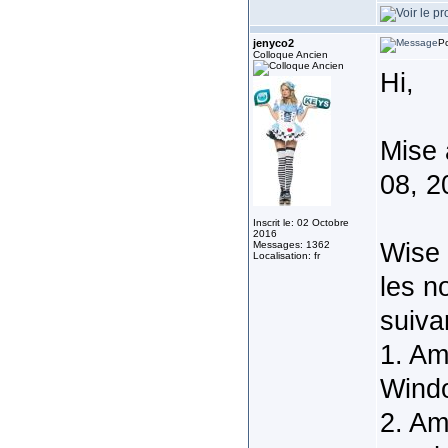
jenyco2
Po
Colloque Ancien
Hi,
Mise 
08, 2
Inscrit le: 02 Octobre
2016
Wise 
Messages: 1362
Localisation: fr
les n
suiva
1. Am
Windo
2. Am