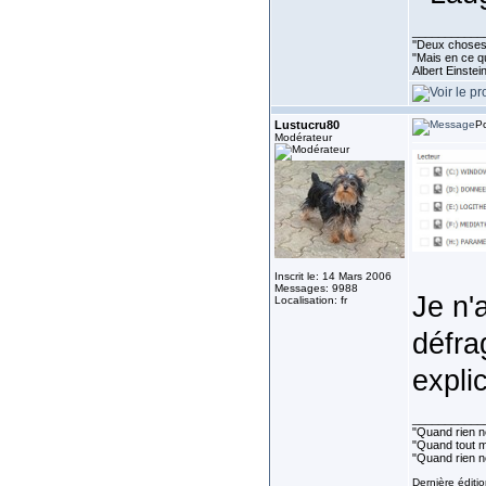
___________
''Deux choses 
"Mais en ce qu
Albert Einste
Lustucru80
Po
Modérateur
Inscrit le: 14 Mars 2006
Messages: 9988
Je n'
Localisation: fr
défra
expli
___________
"Quand rien ne
"Quand tout ma
"Quand rien n
Dernière éditi