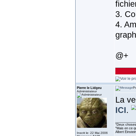
fichi
‎3. C
‎4. A
graph
@+
___________
Pierre le Lidgeu
Po
Administrateur
La ve
ICI
.
___________
''Deux choses 
"Mais en ce qu
Albert Einste
Inscrit le: 22 Mai 2006