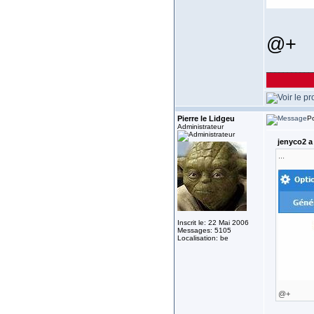
@+
___________
Pierre le Lidgeu
Po
Administrateur
jenyco2 a 
...
Inscrit le: 22 Mai 2006
Messages: 5105
Localisation: be
@+