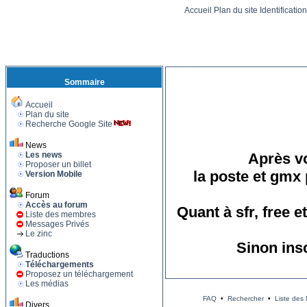
Accueil
Plan du site
Identificatio
Sommaire
Accueil
Plan du site
Recherche Google Site
News
Les news
Après vo
Proposer un billet
la poste et gmx 
Version Mobile
Forum
Accès au forum
Quant à sfr, free 
Liste des membres
Messages Privés
Le zinc
Sinon ins
Traductions
Téléchargements
Proposez un téléchargement
Les médias
FAQ
•
Rechercher
•
Liste des
Divers