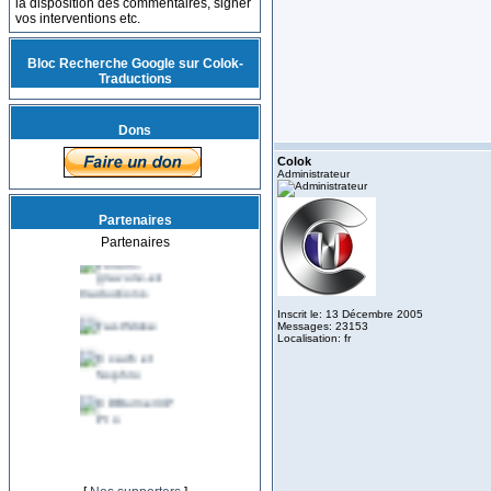
la disposition des commentaires, signer
vos interventions etc.
Bloc Recherche Google sur Colok-
Traductions
Dons
Colok
Administrateur
Partenaires
Partenaires
Inscrit le: 13 Décembre 2005
Messages: 23153
Localisation: fr