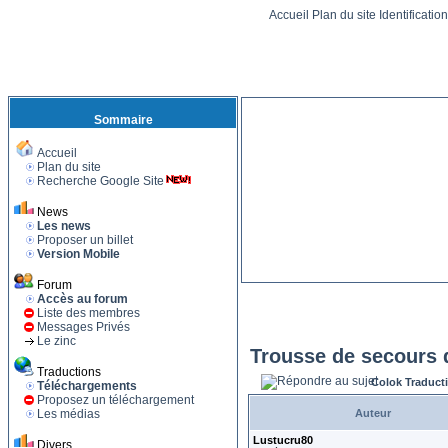
Accueil
Plan du site
Identificatio
Sommaire
Accueil
Plan du site
Recherche Google Site
News
Les news
Proposer un billet
Version Mobile
Forum
Accès au forum
Liste des membres
Messages Privés
Le zinc
Trousse de secours
Traductions
Colok Traduct
Téléchargements
Proposez un téléchargement
Les médias
Auteur
Lustucru80
Divers