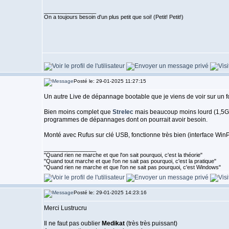
_________________
On a toujours besoin d'un plus petit que soi! (Petit! Petit!)
Posté le: 29-01-2025 11:27:15
Un autre Live de dépannage bootable que je viens de voir sur un
Bien moins complet que
Strelec
mais beaucoup moins lourd (1,5Go 
programmes de dépannages dont on pourrait avoir besoin.
Monté avec Rufus sur clé USB, fonctionne très bien (interface Wi
_________________
"Quand rien ne marche et que l'on sait pourquoi, c'est la théorie"
"Quand tout marche et que l'on ne sait pas pourquoi, c'est la pratique"
"Quand rien ne marche et que l'on ne sait pas pourquoi, c'est Windows"
Posté le: 29-01-2025 14:23:16
Merci Lustrucru
Il ne faut pas oublier
Medikat
(très très puissant)