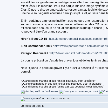
aussi il faut se gendarmer et s'obliger à en effectuer une régulièrem
effectués sur la machine. Pour ma part je fais une image système
C'est là que le disque amorçable correspondant au logiciel de sau
une belle sauvegarde effectuée deux jours plus tôt, on sera dans l'im
Enfin, certaines pannes ne justifient pas toujours une restauration
souvent réussir à réparer sa machine en utilisant un des CD de réc
efficace dans beaucoup de situations (j'en sais quelque chose !),
S
ici peuvent être d'un grand secours :
Hiren's Boot CD 15
:
http://telechargement1.pcastuces.com/temp
ERD Commander 2007
:
http://www.passwordone.com/downloa
Paragon Rescue Kit
:
http://download.itnt.netdna-cdn.com/32/318
La bonne précaution c'est de les graver tous et de les tenir au cha
Note : Quand je parle de graver, il y a aussi la possibilité d'utili
permet.
_________________
"Quand rien ne marche et que l'on sait pourquoi, c'est la théorie"
"Quand tout marche et que l'on ne sait pas pourquoi, c'est la pratique"
"Quand rien ne marche et que l'on ne sait pas pourquoi, c'est Windows"
Posté le: 18-02-2014 10:25:31
Je mets en post-it.