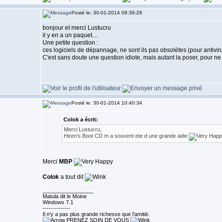
Posté le: 30-01-2014 09:39:28
bonjour et merci Lustucru
il y en a un paquet....
Une petite question :
ces logiciels de dépannage, ne sont ils pas obsolètes (pour antiv
C'est sans doute une question idiote, mais autant la poser, pour ne 
Posté le: 30-01-2014 10:40:34
Colok a écrit:
Merci Lustucru,
Hiren’s Boot CD m a souvent ete d une grande aide
Merci
MBP
Colok
a tout dit
_________________
Matula dit le Moine
Windows 7.1
--------------
Il n'y a pas plus grande richesse que l'amitié.
PRENEZ SOIN DE VOUS