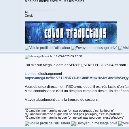
A ne pas mettre entre toutes les mains...
_________________
A+
Colok
Posté le: 16-05-2025 09:15:31
J'ai mis sur Mega le dernier
SERGEI_STRELEC 2025.04.25
sorti.
Lien de téléchargement :
https://mega.nz/file/vZ12zBRY#-BiGh8BMtpxHcJcGfvz8ifoS
Vous obtenez directement l'ISO avec lequel il est très facile d'en 
A ma connaissance c'est un des plus complets des outils de dépann
A avoir absolument dans la trousse de secours.
_________________
"Quand rien ne marche et que l'on sait pourquoi, c'est la théorie"
"Quand tout marche et que l'on ne sait pas pourquoi, c'est la pratique"
"Quand rien ne marche et que l'on ne sait pas pourquoi, c'est Windows"