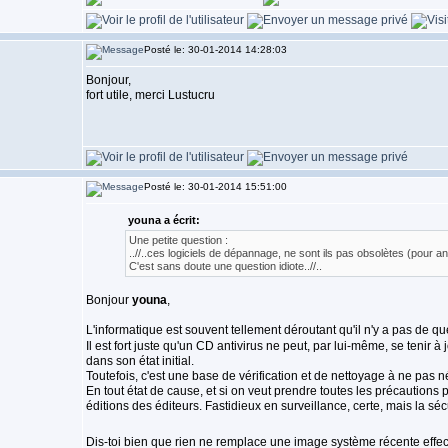
Posté le: 30-01-2014 14:28:03
Bonjour,
fort utile, merci Lustucru
Posté le: 30-01-2014 15:51:00
youna a écrit:
Une petite question :
..//..ces logiciels de dépannage, ne sont ils pas obsolètes (pour 
C'est sans doute une question idiote..//..
Bonjour
youna
,
L'informatique est souvent tellement déroutant qu'il n'y a pas de q
Il est fort juste qu'un CD antivirus ne peut, par lui-même, se tenir à 
dans son état initial.
Toutefois, c'est une base de vérification et de nettoyage à ne pas nég
En tout état de cause, et si on veut prendre toutes les précautions 
éditions des éditeurs. Fastidieux en surveillance, certe, mais la sécur
Dis-toi bien que rien ne remplace une image système récente effe