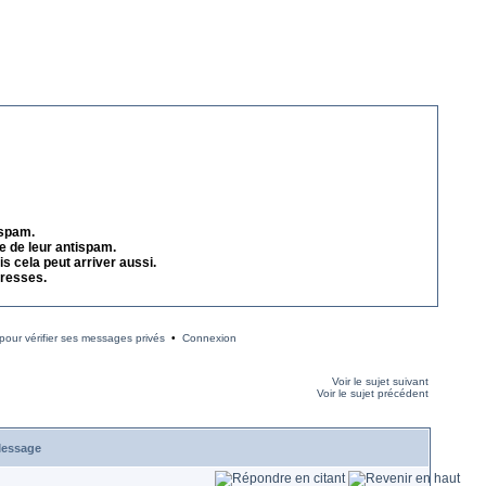
 spam.
e de leur antispam.
s cela peut arriver aussi.
dresses.
our vérifier ses messages privés
•
Connexion
Voir le sujet suivant
Voir le sujet précédent
essage