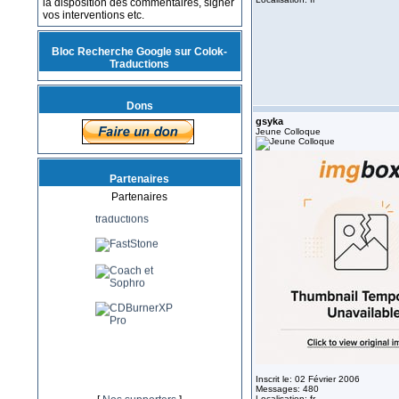
la disposition des commentaires, signer
vos interventions etc.
Bloc Recherche Google sur Colok-
Traductions
Dons
gsyka
Jeune Colloque
Partenaires
Partenaires
Inscrit le: 02 Février 2006
Messages: 480
Localisation: fr