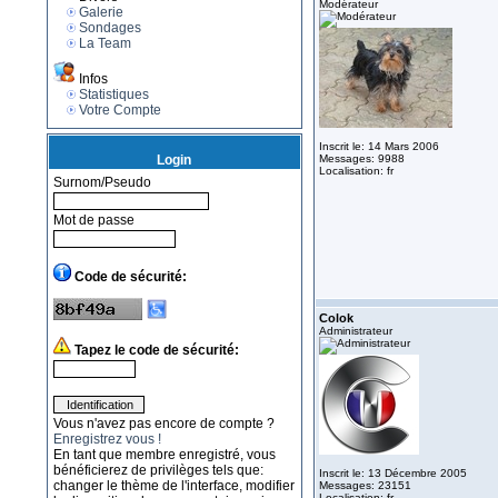
Modérateur
Galerie
Sondages
La Team
Infos
Statistiques
Votre Compte
Inscrit le: 14 Mars 2006
Login
Messages: 9988
Localisation: fr
Surnom/Pseudo
Mot de passe
Code de sécurité:
Colok
Administrateur
Tapez le code de sécurité:
Vous n'avez pas encore de compte ?
Enregistrez vous !
En tant que membre enregistré, vous
bénéficierez de privilèges tels que:
Inscrit le: 13 Décembre 2005
changer le thème de l'interface, modifier
Messages: 23151
Localisation: fr