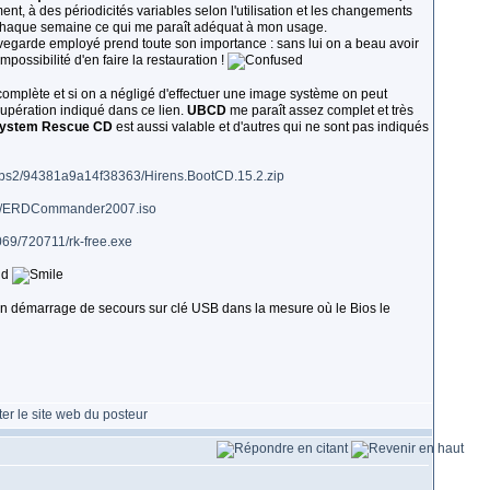
ent, à des périodicités variables selon l'utilisation et les changements
 chaque semaine ce qui me paraît adéquat à mon usage.
vegarde employé prend toute son importance : sans lui on a beau avoir
possibilité d'en faire la restauration !
 complète et si on a négligé d'effectuer une image système on peut
upération indiqué dans ce lien.
UBCD
me paraît assez complet et très
ystem Rescue CD
est aussi valable et d'autres qui ne sont pas indiqués
6bs2/94381a9a14f38363/Hirens.BootCD.15.2.zip
ds/ERDCommander2007.iso
069/720711/rk-free.exe
ud
ser un démarrage de secours sur clé USB dans la mesure où le Bios le