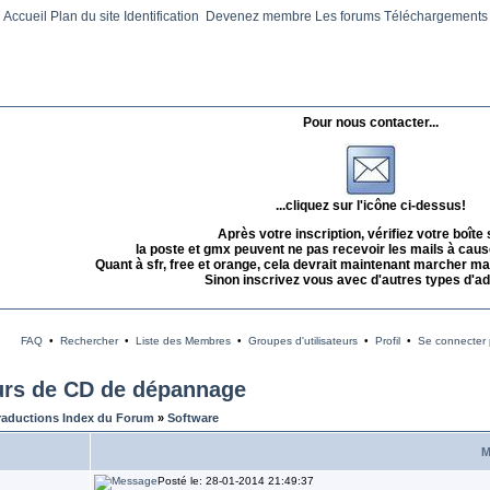
Accueil
Plan du site
Identification
Devenez membre
Les forums
Téléchargements
Pour nous contacter...
...cliquez sur l'icône ci-dessus!
Après votre inscription, vérifiez votre boîte
la poste et gmx peuvent ne pas recevoir les mails à caus
Quant à sfr, free et orange, cela devrait maintenant marcher mai
Sinon inscrivez vous avec d'autres types d'a
FAQ
•
Rechercher
•
Liste des Membres
•
Groupes d'utilisateurs
•
Profil
•
Se connecter p
urs de CD de dépannage
raductions Index du Forum
»
Software
M
Posté le: 28-01-2014 21:49:37