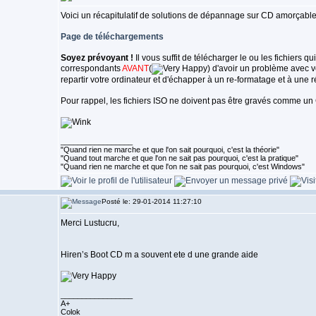
Voici un récapitulatif de solutions de dépannage sur CD amorçable
Page de téléchargements
Soyez prévoyant !
Il vous suffit de télécharger le ou les fichiers q
correspondants
AVANT
(
) d'avoir un problème avec vo
repartir votre ordinateur et d'échapper à un re-formatage et à une ré
Pour rappel, les fichiers ISO ne doivent pas être gravés comme un
_________________
"Quand rien ne marche et que l'on sait pourquoi, c'est la théorie"
"Quand tout marche et que l'on ne sait pas pourquoi, c'est la pratique"
"Quand rien ne marche et que l'on ne sait pas pourquoi, c'est Windows"
Posté le: 29-01-2014 11:27:10
Merci Lustucru,
Hiren’s Boot CD m a souvent ete d une grande aide
_________________
A+
Colok