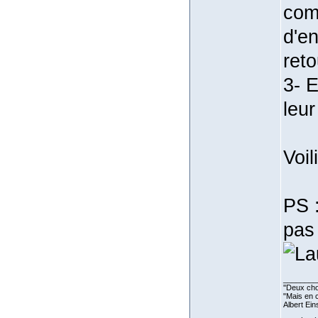
comm
d'e
reto
3- E
leur
Voil
PS :
pas 
________
''Deux cho
"Mais en c
Albert Ein