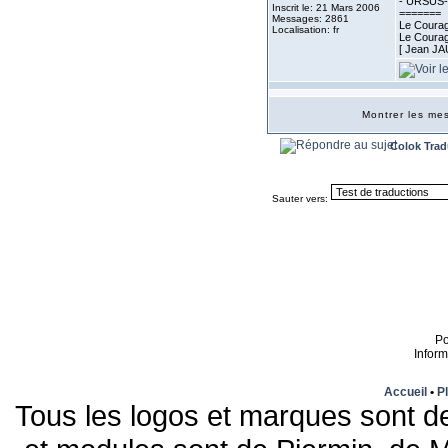
- URSUS- 
Inscrit le: 21 Mars 2006
=======
Messages: 2861
Le Courage
Localisation: fr
Le Courage
[ Jean J
Montrer les m
Colok Trad
Sauter vers:
P
Infor
Accueil
•
Pl
Tous les logos et marques sont de