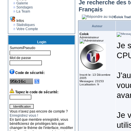
Je recherche des t
Galerie
Sondages
Français
La Team
Colok Trad
Infos
Statistiques
Auteur
Votre Compte
Colok
Administrateur
Login
Je s
Surnom/Pseudo
CPU
Mot de passe
Code de sécurité:
J'au
Inscrit le: 13 Décembre
2005
Messages: 23153
voud
Localisation: fr
Tapez le code de sécurité:
avan
Vous n'avez pas encore de compte ?
Je 
Enregistrez vous !
En tant que membre enregistré, vous
util
bénéficierez de privilèges tels que:
changer le thème de l'interface, modifier