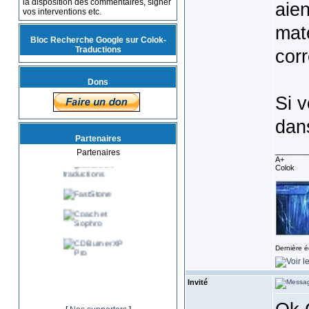
la disposition des commentaires, signer
aien
vos interventions etc.
maté
Bloc Recherche Google sur Colok-
Traductions
cor
Dons
Si 
dans
Partenaires
________
Partenaires
A+
Colok
Dernière é
Invité