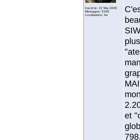
C'e
Inscrit le: 22 Mai 2006
Messages: 5108
Localisation: be
bea
SIW
plus
"ate
man
gra
MAIS
mon
2.2
et 
glo
798