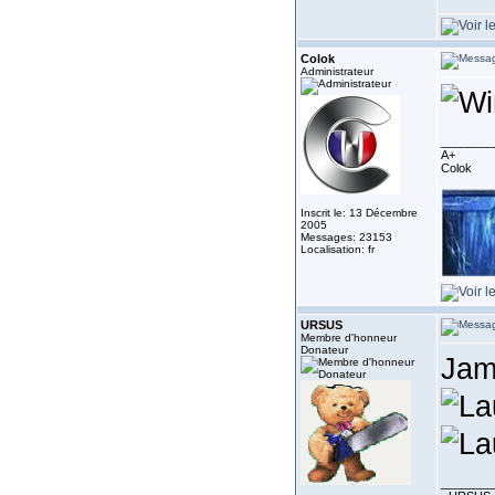
Colok
Administrateur
________
A+
Colok
Inscrit le: 13 Décembre
2005
Messages: 23153
Localisation: fr
URSUS
Membre d'honneur
Donateur
Jama
________