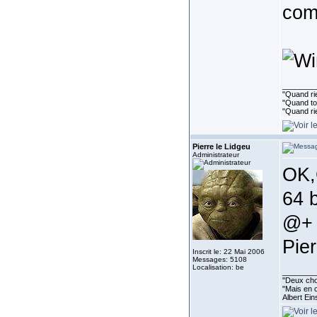
comp
________
"Quand rie
"Quand tou
"Quand ri
Pierre le Lidgeu
Administrateur
OK,
64 
@+
Pier
Inscrit le: 22 Mai 2006
Messages: 5108
Localisation: be
________
''Deux cho
"Mais en c
Albert Ein