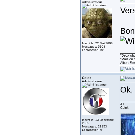
Administrateur
Ver
Bon
Inscrit le: 22 Mai 2006
Messages: 5108
Localisation: be
________
''Deux cho
"Mais en c
Albert Ein
Colok
Administrateur
Ok, 
________
A+
Colok
Inscrit le: 13 Décembre
2005
Messages: 23153
Localisation: fr