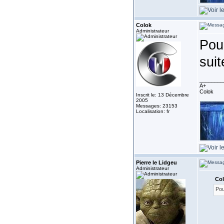
Colok
Administrateur
Pour
suit
________
A+
Colok
Inscrit le: 13 Décembre
2005
Messages: 23153
Localisation: fr
Pierre le Lidgeu
Administrateur
Col
Pou