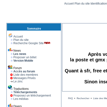
Accueil
Plan du site
Identificatio
Sommaire
Accueil
Plan du site
Recherche Google Site
News
Après vo
Les news
Proposer un billet
la poste et gmx 
Version Mobile
Forum
Quant à sfr, free 
Accès au forum
Liste des membres
Messages Privés
Sinon ins
Le zinc
Traductions
Téléchargements
Proposez un téléchargement
FAQ
•
Rechercher
•
Liste des M
Les médias
Divers