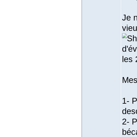
Je 
vie
d'é
les
Mes
1- 
desc
2- 
béc