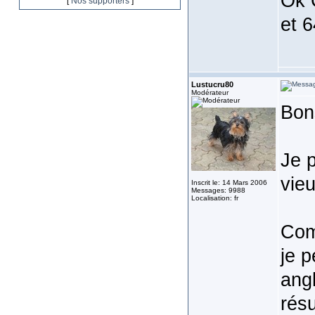
Ok C
[
Nos supporters
]
et 6
Lustucru80
Modérateur
Bon
Je 
vie
Inscrit le: 14 Mars 2006
Messages: 9988
Localisation: fr
Com
je 
angl
résu