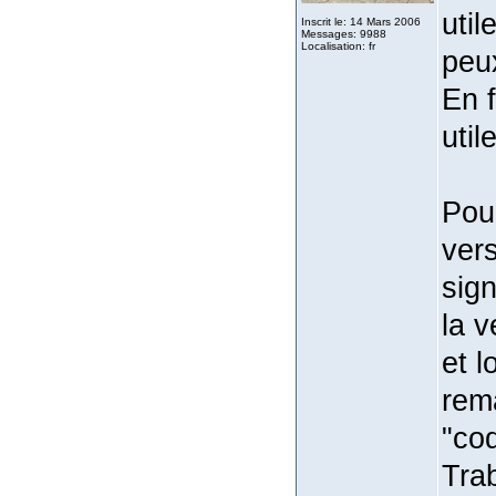
util
Inscrit le: 14 Mars 2006
Messages: 9988
Localisation: fr
peux
En f
util
Pour
vers
sign
la v
et l
rema
"coq
Trab