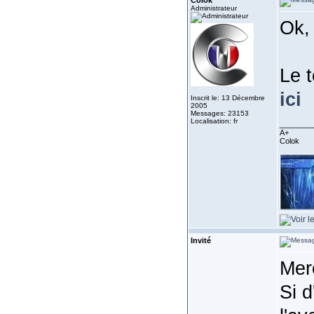
Colok
Administrateur
Ok,
Le 
ici
Inscrit le: 13 Décembre
2005
Messages: 23153
Localisation: fr
________
A+
Colok
Invité
Merc
Si d