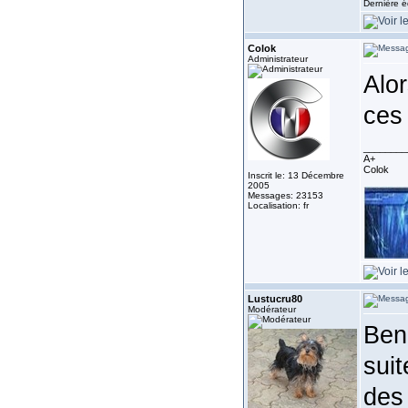
Dernière é
Colok
Administrateur
Alor
ces 
________
A+
Colok
Inscrit le: 13 Décembre
2005
Messages: 23153
Localisation: fr
Lustucru80
Modérateur
Ben.
suit
des 