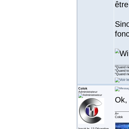
être
Sin
fonc
________
"Quand rie
"Quand tou
"Quand ri
Colok
Administrateur
Ok,
________
A+
Colok
Inscrit le: 13 Décembre