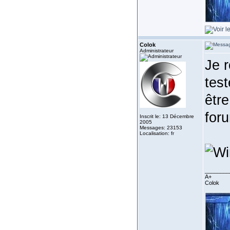
Colok
Administrateur
Je r
tes
êtr
for
Inscrit le: 13 Décembre
2005
Messages: 23153
Localisation: fr
________
A+
Colok