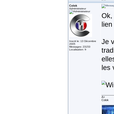
Colok
Administrateur
Ok,
lien
Je v
Inscrit le: 13 Décembre
2005
Messages: 23153
trad
Localisation: fr
elle
les 
________
A+
Colok