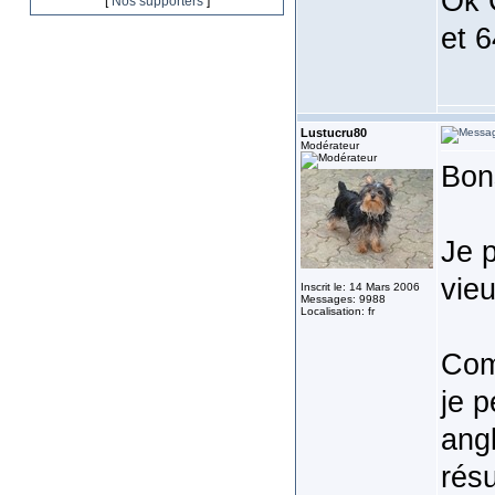
Ok C
[
Nos supporters
]
et 6
Lustucru80
Modérateur
Bon
Je 
vie
Inscrit le: 14 Mars 2006
Messages: 9988
Localisation: fr
Com
je 
angl
résu