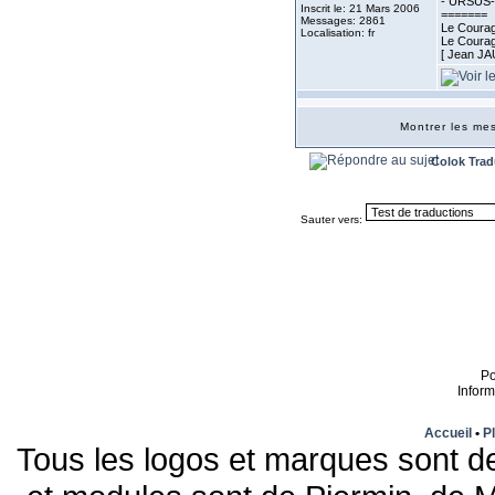
- URSUS- 
Inscrit le: 21 Mars 2006
=======
Messages: 2861
Le Courage
Localisation: fr
Le Courage
[ Jean J
Montrer les m
Colok Trad
Sauter vers:
P
Infor
Accueil
•
Pl
Tous les logos et marques sont de