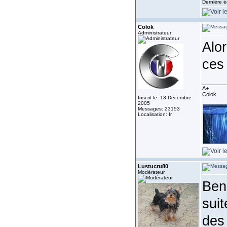
Dernière é
Colok
Administrateur
Alor
ces 
________
A+
Colok
Inscrit le: 13 Décembre
2005
Messages: 23153
Localisation: fr
Lustucru80
Modérateur
Ben.
suit
des 