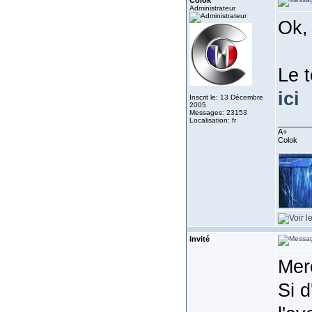
Colok
Administrateur
Ok,
Le 
ici
Inscrit le: 13 Décembre
2005
Messages: 23153
Localisation: fr
________
A+
Colok
Invité
Merc
Si d