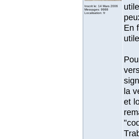
util
Inscrit le: 14 Mars 2006
Messages: 9988
Localisation: fr
peux
En f
util
Pour
vers
sign
la v
et l
rema
"coq
Trab