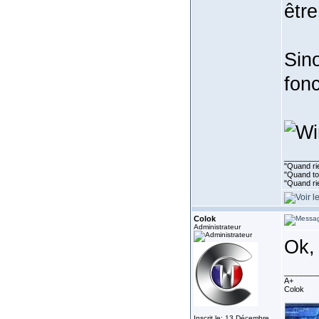
être
Sin
fonc
________
"Quand rie
"Quand tou
"Quand ri
Colok
Administrateur
Ok,
________
A+
Colok
Inscrit le: 13 Décembre