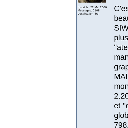
C'e
Inscrit le: 22 Mai 2006
Messages: 5108
Localisation: be
bea
SIW
plus
"ate
man
gra
MAIS
mon
2.2
et 
glo
798