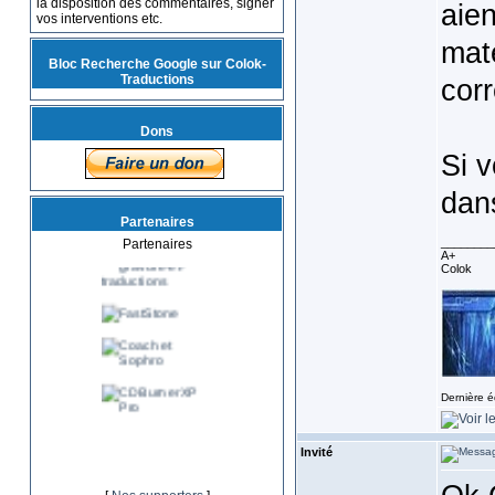
la disposition des commentaires, signer
aien
vos interventions etc.
maté
Bloc Recherche Google sur Colok-
Traductions
cor
Dons
Si 
dans
Partenaires
________
Partenaires
A+
Colok
Dernière é
Invité