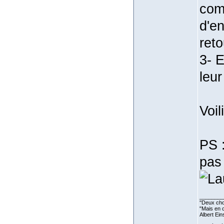
comm
d'e
reto
3- E
leur
Voil
PS :
pas 
________
''Deux cho
"Mais en c
Albert Ein