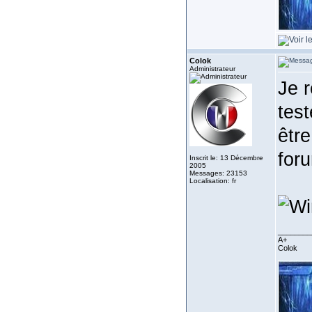
Colok
Administrateur
Je r
tes
êtr
for
Inscrit le: 13 Décembre
2005
Messages: 23153
Localisation: fr
________
A+
Colok