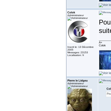
Colok
Administrateur
Pour
suit
________
A+
Colok
Inscrit le: 13 Décembre
2005
Messages: 23153
Localisation: fr
Pierre le Lidgeu
Administrateur
Col
Pou