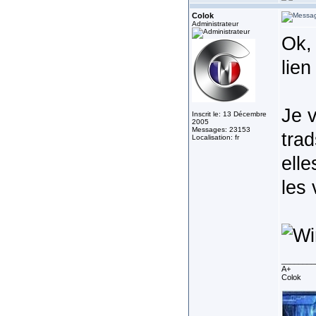
Colok
Administrateur
Ok,
lien
Je v
Inscrit le: 13 Décembre
2005
Messages: 23153
trad
Localisation: fr
elle
les 
________
A+
Colok