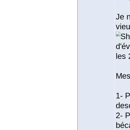
Je 
vie
d'é
les
Mes
1- 
desc
2- 
béc