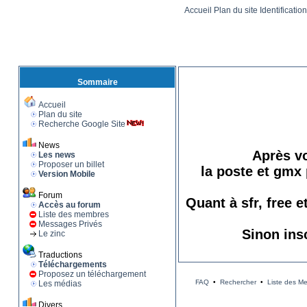
Accueil
Plan du site
Identificatio
Sommaire
Accueil
Plan du site
Recherche Google Site
News
Après vo
Les news
Proposer un billet
la poste et gmx 
Version Mobile
Forum
Quant à sfr, free 
Accès au forum
Liste des membres
Messages Privés
Sinon ins
Le zinc
Traductions
Téléchargements
Proposez un téléchargement
FAQ
•
Rechercher
•
Liste des M
Les médias
Divers