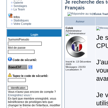
Je recherche des t
Galerie
Sondages
Français
La Team
Colok Trad
Infos
Statistiques
Auteur
Votre Compte
Colok
Administrateur
Login
Je s
Surnom/Pseudo
CPU
Mot de passe
Code de sécurité:
J'au
Inscrit le: 13 Décembre
2005
Messages: 23153
voud
Localisation: fr
Tapez le code de sécurité:
avan
Vous n'avez pas encore de compte ?
Je 
Enregistrez vous !
En tant que membre enregistré, vous
util
bénéficierez de privilèges tels que:
changer le thème de l'interface, modifier