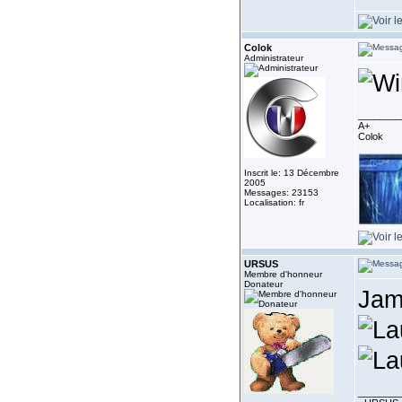
Colok
Administrateur
________
A+
Colok
Inscrit le: 13 Décembre
2005
Messages: 23153
Localisation: fr
URSUS
Membre d'honneur
Donateur
Jama
________