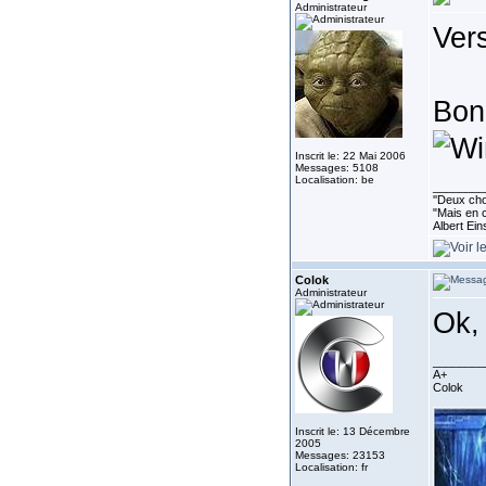
Administrateur
Ver
Bon
Inscrit le: 22 Mai 2006
Messages: 5108
Localisation: be
________
''Deux cho
"Mais en c
Albert Ein
Colok
Administrateur
Ok, 
________
A+
Colok
Inscrit le: 13 Décembre
2005
Messages: 23153
Localisation: fr