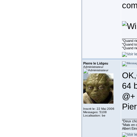
comp
________
"Quand rie
"Quand tou
"Quand ri
Pierre le Lidgeu
Administrateur
OK,
64 
@+
Pier
Inscrit le: 22 Mai 2006
Messages: 5108
Localisation: be
________
''Deux cho
"Mais en c
Albert Ein