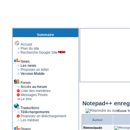
Sommaire
Accueil
Plan du site
Recherche Google Site
News
Les news
Proposer un billet
Version Mobile
Forum
Accès au forum
Liste des membres
Messages Privés
Le zinc
Notepad++ enregi
Traductions
Colok T
Téléchargements
Proposez un téléchargement
Les médias
Auteur
Reineclaude
Divers