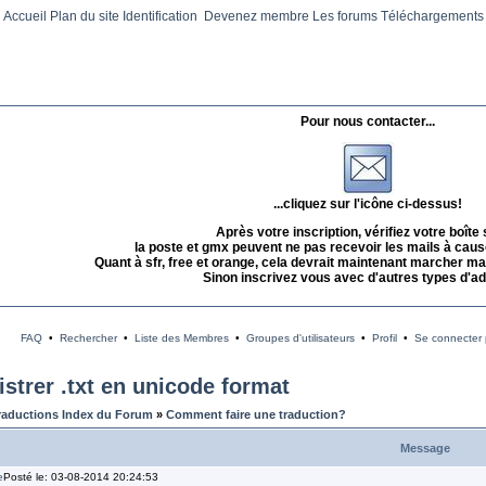
Accueil
Plan du site
Identification
Devenez membre
Les forums
Téléchargements
Pour nous contacter...
...cliquez sur l'icône ci-dessus!
Après votre inscription, vérifiez votre boîte
la poste et gmx peuvent ne pas recevoir les mails à caus
Quant à sfr, free et orange, cela devrait maintenant marcher mai
Sinon inscrivez vous avec d'autres types d'a
FAQ
•
Rechercher
•
Liste des Membres
•
Groupes d'utilisateurs
•
Profil
•
Se connecter p
strer .txt en unicode format
raductions Index du Forum
»
Comment faire une traduction?
Message
Posté le: 03-08-2014 20:24:53