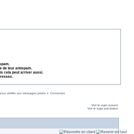
 spam.
e de leur antispam.
s cela peut arriver aussi.
dresses.
our vérifier ses messages privés
•
Connexion
Voir le sujet suivant
Voir le sujet précédent