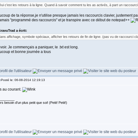
ui c'est les retours à la ligne. Quand à savoir comment tu les as activés, à part un raccourci
coup de ta réponse,je n'utilise presque jamais les raccourcis clavier, justement pa
 jamais "programmé des raccourcis" et je transpire avec ce début de notepad++
ravuTrad a écrit:
ans affichage, symbole spéciaux, afficher les retours de fin de ligne. (pas vu de raccourci cl
 voir. Je commençais a paniquer, le .txt est long.
ucoup et bonne journée a tous
Posté le: 06-08-2014 12:19:13
s au courant.
________
s besoin d'un plus petit que soi! (Petit! Petit!)