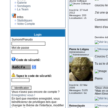
Jeune Colloque
Galerie
coucou le
Sondages
La Team
Inscrit le: 27 Avril
J'ai une q
2012
Messages: 203
Infos
Localisation: ch
Comment e
Statistiques
Votre Compte
Merci d'a
Login
Dernière éd
Surnom/Pseudo
Mot de passe
Pierre le Lidgeu
Administrateur
Coucou C
Code de sécurité:
Tu as le 
Tapez le code de sécurité:
Pierre
_________
Inscrit le: 22 Mai
2006
''Deux chose
Messages: 5105
"Mais en ce
Vous n'avez pas encore de compte ?
Localisation: be
Albert Eins
Enregistrez vous !
En tant que membre enregistré, vous
bénéficierez de privilèges tels que:
changer le thème de l'interface, modifier
Reineclaude