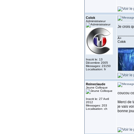
Colok
Administrateur
Je crois q
_________
A+
Colok
Inscrit le: 13
Décembre 2005
Messages: 23150
Localisation: fr
Reineclaude
Jeune Colloque
coucou co
Inscrit le: 27 Avril
Merci de t
2012
Messages: 203
je vais vo
Localisation: ch
bonne jou