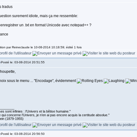
s tradus
uestion surement idiote, mais ça me ressemble:
nregistrer un .txt en format Unicode avec notepad++ ?
vance
ition par Reineclaude le 10-08-2014 10:18:59; édité 1 fois
Posté le: 03-08-2014 20:51:55
houpette,
choix sous le menu ... "Encodage", évidemment
________
s sont infinies : l’Univers et la bêtise humaine."
 qui concerne l’Univers, je n’en ai pas encore acquis la certitude absolue.''
tein (1879-1955)
Posté le: 03-08-2014 20:56:50