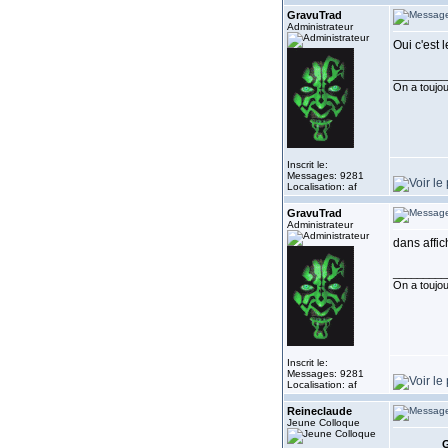
GravuTrad
Administrateur
Oui c'est 
_________
On a toujour
Inscrit le:
Messages: 9281
Localisation: af
GravuTrad
Administrateur
dans affic
_________
On a toujour
Inscrit le:
Messages: 9281
Localisation: af
Reineclaude
Jeune Colloque
G