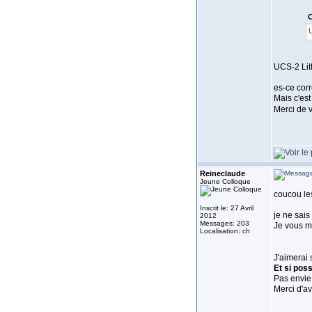
C
U
UCS-2 Lit
es-ce cor
Mais c'
Merci de 
Reineclaude
Jeune Colloque
coucou le
Inscrit le: 27 Avril
je ne sais
2012
Messages: 203
Je vous m
Localisation: ch
J'aimerai 
Et si poss
Pas envie
Merci d'a