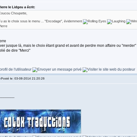
ierre le Lidgeu a écrit:
Coucou Choupette,
u as le choix sous le menu ... "Encodage", évidemment
ierre
erre
river jusque là, mais le choix étant grand et avant de perdre mon affaire ou "merder"
blié de dire "Merci"
Posté le: 03-08-2014 21:20:26
________