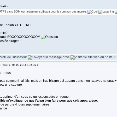
itation:
TF8 sans BOM est largement suffisant pour le commun des mortels
tle Endian = UTF-16LE
recte?
est quel BOOOOOOOOOOOOM
vos éclairages
Posté le: 06-08-2014 10:52:21
s tradus
 pas comment j'ai fais, mais un truc bizarre est apparu dans mon .txt avec notepad+
ets une capture
supprimer d'un coup ce qui est encadré en rouge.
ible m'expliquer ce que j'ai pu bien faire pour que cela apparaisse.
 de perdre 4 jours supplémentaires.
vance