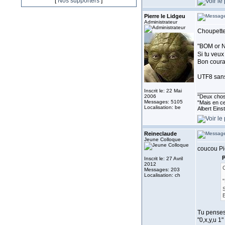
[
Nos supporters
]
Pierre le Lidgeu
Administrateur
Choupette
"BOM or N
Si tu veux
Bon coura
UTF8 sans
_________
Inscrit le: 22 Mai
2006
''Deux chose
Messages: 5105
"Mais en ce
Localisation: be
Albert Eins
Reineclaude
Jeune Colloque
coucou Pie
P
Inscrit le: 27 Avril
2012
C
Messages: 203
Localisation: ch
"
S
B
Tu penses 
"0,x,y,u 1"