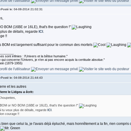
Posté le: 04-08-2014 21:02:31
s,
O BOM (16BE or 16LE), that's the question !"
 plus de détails, regarde
ICI
.
ge !!
 BOM est largement suffisant pour le commun des mortels
________
s sont infinies : l’Univers et la bêtise humaine."
 qui concerne l’Univers, je n’en ai pas encore acquis la certitude absolue.''
tein (1879-1955)
Posté le: 04-08-2014 21:44:43
rre et les autres
ierre le Lidgeu a écrit:
houpettes,
BOM or NO BOM (16BE or 16LE), that's the question !"
i tu veux plus de détails, regarde
ICI
.
on courage !!
bien que celui la, je l'avais déjà épluché, mais honnêtement a la fin, rien compri