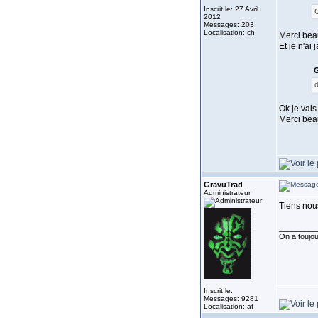
Inscrit le: 27 Avril
O
2012
Messages: 203
Localisation: ch
Merci beau
Et je n'ai
G
d
Ok je vais
Merci bea
GravuTrad
Administrateur
Tiens nou
_________
On a toujour
Inscrit le:
Messages: 9281
Localisation: af