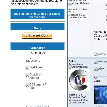
la disposition des commentaires, signer
Jeune Colloque
vos interventions etc.
P
Inscrit le: 27 Avril
2012
Bloc Recherche Google sur Colok-
Messages: 203
T
Traductions
Localisation: ch
P
Dons
coucou pi
J'étais ar
Editer: ou
Partenaires
Partenaires
Colok
Administrateur
_________
A+
Colok
Inscrit le: 13
Décembre 2005
Messages: 23150
Localisation: fr