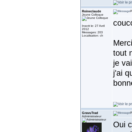
Reineclaude
P
Jeune Colloque
couc
Inscrit le: 27 Avril
2012
Messages: 203
Localisation: ch
Merci
tout
je va
j'ai 
bonn
GravuTrad
P
Administrateur
Oui c