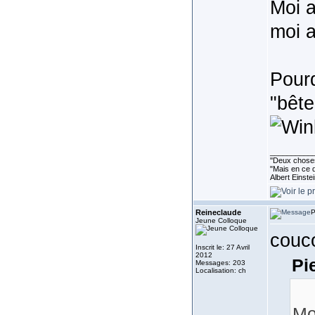
Moi a
moi 
Pourq
"bêt
__________
''Deux choses
"Mais en ce q
Albert Einste
Reineclaude
P
Jeune Colloque
couco
Inscrit le: 27 Avril
2012
Pi
Messages: 203
Localisation: ch
Mo