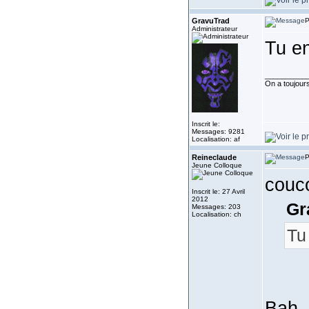
GravuTrad
P
Administrateur
Tu en
__________
On a toujours 
Inscrit le:
Messages: 9281
Localisation: af
Reineclaude
P
Jeune Colloque
couc
Inscrit le: 27 Avril
2012
Gr
Messages: 203
Localisation: ch
Tu
Bah, 