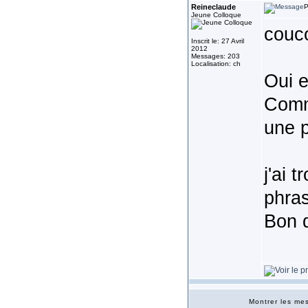
Reineclaude
P
Jeune Colloque
couco
Inscrit le: 27 Avril
2012
Messages: 203
Localisation: ch
Oui 
Comm
une 
j'ai 
phras
Bon 
Montrer les m