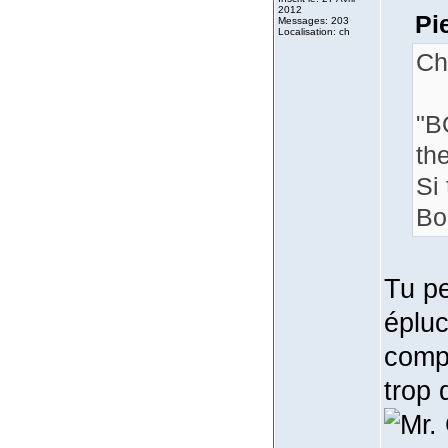
2012
Pi
Messages: 203
Localisation: ch
Ch
"B
th
Si
Bo
Tu pe
épluc
compr
trop 