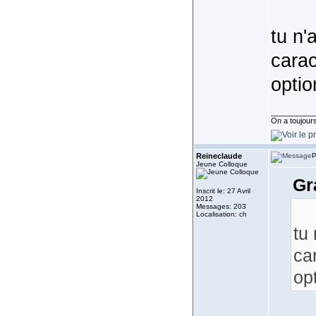
tu n'
carac
optio
__________
On a toujours 
Reineclaude
P
Jeune Colloque
Gr
Inscrit le: 27 Avril
2012
Messages: 203
Localisation: ch
tu 
ca
op