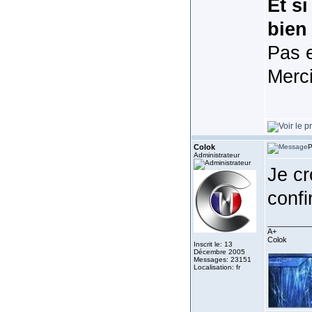
Et si
bien
Pas e
Merc
Colok
P
Administrateur
Je cr
confi
__________
A+
Colok
Inscrit le: 13
Décembre 2005
Messages: 23151
Localisation: fr