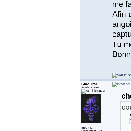
me fa
Afin
ango
captu
Tu me
Bonn
GravuTrad
P
Administrateur
ch
co
Inscrit le:
Messages: 9281