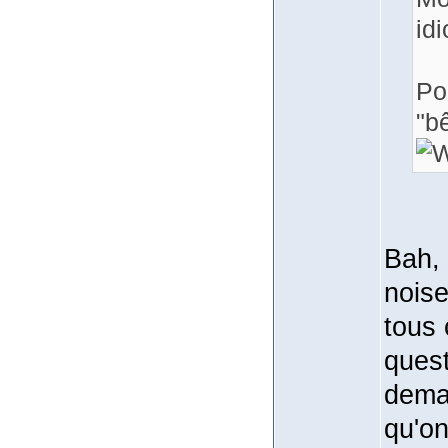
idi
Po
"b
Bah, 
nois
tous 
quest
deman
qu'on