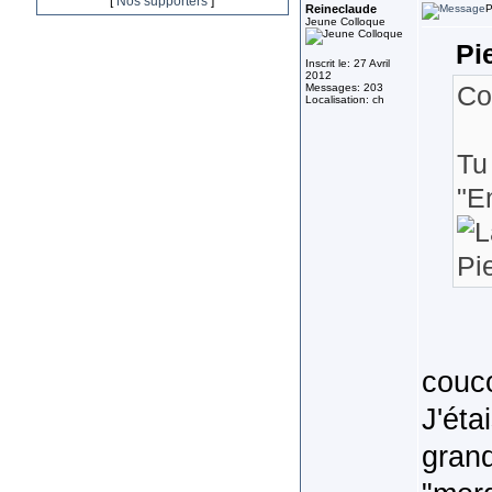
[
Nos supporters
]
Reineclaude
P
Jeune Colloque
Pi
Inscrit le: 27 Avril
2012
Co
Messages: 203
Localisation: ch
Tu
"E
Pi
couco
J'éta
grand