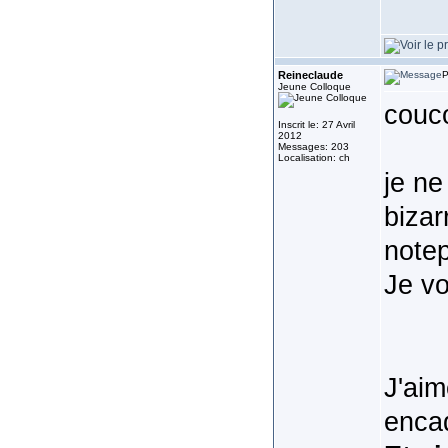
Reineclaude
P
Jeune Colloque
couco
Inscrit le: 27 Avril
2012
Messages: 203
Localisation: ch
je ne
bizar
note
Je v
J'aim
enca