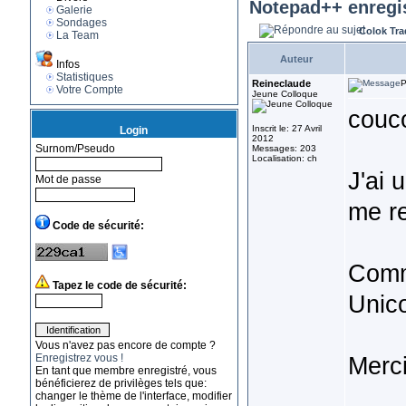
Notepad++ enregis
Galerie
Sondages
Colok Tra
La Team
Auteur
Infos
Statistiques
Reineclaude
P
Votre Compte
Jeune Colloque
couco
Inscrit le: 27 Avril
Login
2012
Surnom/Pseudo
Messages: 203
Localisation: ch
J'ai 
Mot de passe
me r
Code de sécurité:
Comme
Tapez le code de sécurité:
Unic
Vous n'avez pas encore de compte ?
Enregistrez vous !
Merc
En tant que membre enregistré, vous
bénéficierez de privilèges tels que:
changer le thème de l'interface, modifier