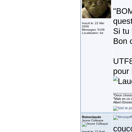
"BOM
quest
Inscrit le: 22 Mai
2006
Si tu
Messages: 5108
Localisation: be
Bon c
UTF8
pour
__________
''Deux choses
"Mais en ce q
Albert Einste
Reineclaude
P
Jeune Colloque
couco
Inscrit le: 27 Avril