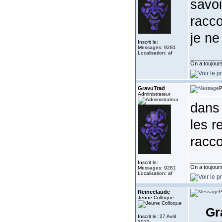
savoi
racco
je ne
Inscrit le:
Messages: 9281
Localisation: af
__________
On a toujours 
GravuTrad
P
Administrateur
dans 
les r
racco
__________
Inscrit le:
On a toujours 
Messages: 9281
Localisation: af
Reineclaude
P
Jeune Colloque
Gr
Inscrit le: 27 Avril
2012