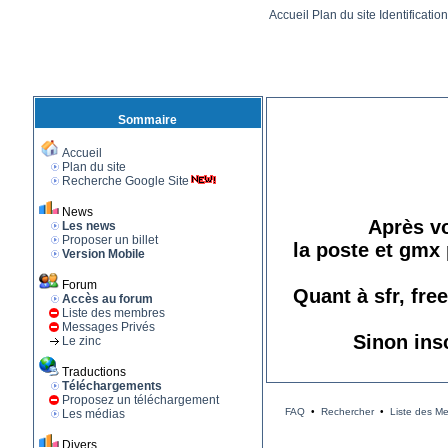
Accueil
Plan du site
Identificatio
Sommaire
Accueil
Plan du site
Recherche Google Site
News
Après vo
Les news
Proposer un billet
la poste et gmx 
Version Mobile
Forum
Quant à sfr, fre
Accès au forum
Liste des membres
Messages Privés
Sinon ins
Le zinc
Traductions
Téléchargements
Proposez un téléchargement
FAQ
•
Rechercher
•
Liste des M
Les médias
Divers