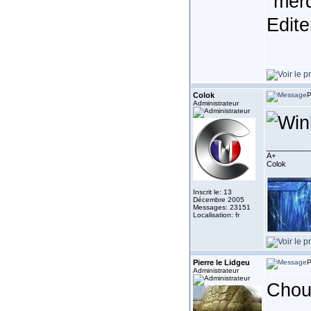
"mer
Edite
Colok
P
Administrateur
__________
A+
Colok
Inscrit le: 13
Décembre 2005
Messages: 23151
Localisation: fr
Pierre le Lidgeu
P
Administrateur
Chou