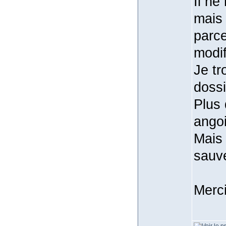
Il ne
mais 
parce
modif
Je tr
doss
Plus 
ango
Mais 
sauve
Merc