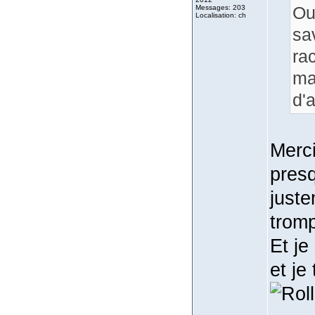
Ou
Messages: 203
Localisation: ch
sa
ra
ma
d'a
Merci
presq
juste
tromp
Et je
et je