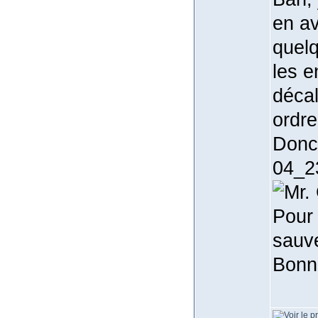
en av
quelq
les e
décal
ordre
Donc 
04_23
Pour 
sauve
Bonn