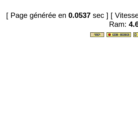
[ Page générée en
0.0537
sec ]
[ Vites
Ram:
4.