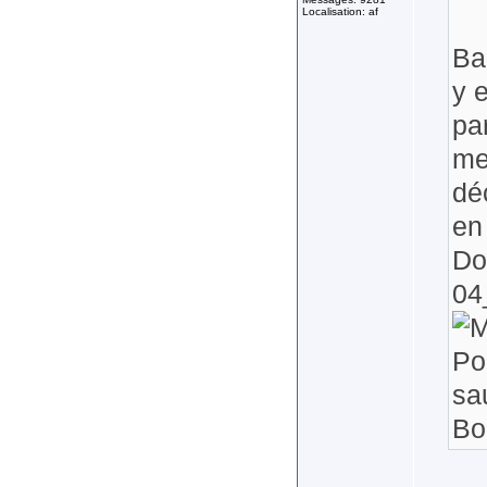
Localisation: af
Ba
y 
pa
me
dé
en
Do
04
Po
sa
Bo