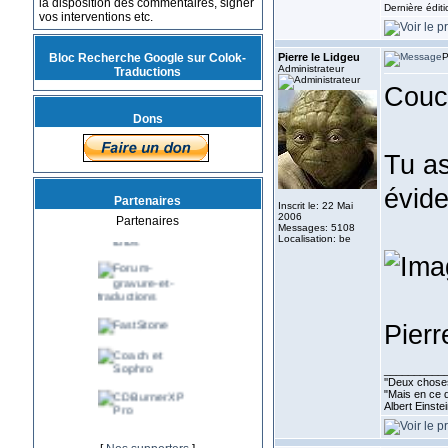
la disposition des commentaires, signer
Dernière édit
vos interventions etc.
Bloc Recherche Google sur Colok-
Pierre le Lidgeu
P
Administrateur
Traductions
Couc
Dons
Tu as
évid
Partenaires
Inscrit le: 22 Mai
2006
Partenaires
Messages: 5108
Localisation: be
Pierr
__________
''Deux choses
"Mais en ce q
Albert Einste