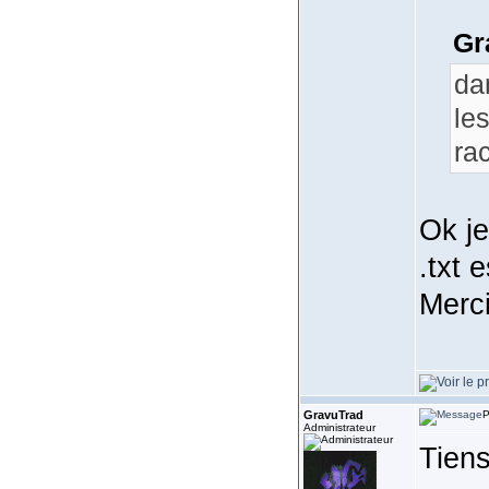
Gr
da
les
ra
Ok je
.txt e
Merci
GravuTrad
P
Administrateur
Tien