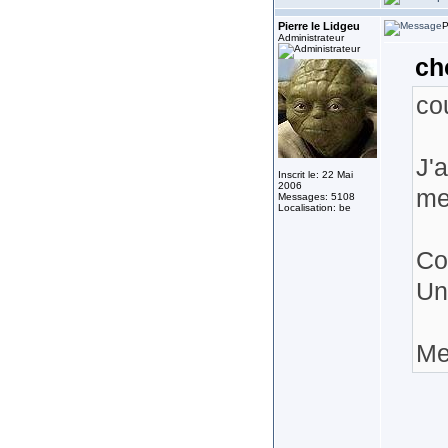
Pierre le Lidgeu
P
Administrateur
ch
co
J'
Inscrit le: 22 Mai
2006
me
Messages: 5108
Localisation: be
Co
Un
Me