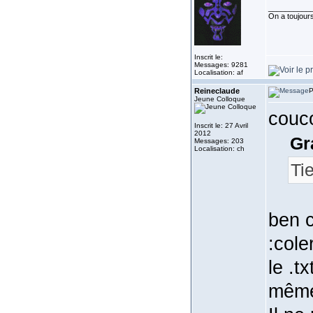
__________
On a toujours 
Inscrit le:
Messages: 9281
Localisation: af
Reineclaude
P
Jeune Colloque
couc
Inscrit le: 27 Avril
2012
Gr
Messages: 203
Localisation: ch
Ti
ben c
:cole
le .t
même 