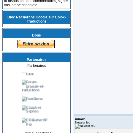
la disposition des commentaires, signer
vos interventions etc.
Bloc Recherche Google sur Colok-
Traductions
Dons
Partenaires
Partenaires
mimile
Newser fou