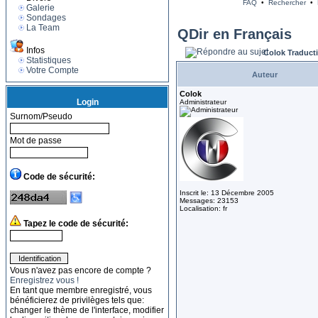
FAQ
•
Rechercher
•
Galerie
Sondages
La Team
QDir en Français
Infos
Colok Traduct
Statistiques
Votre Compte
Auteur
Colok
Login
Administrateur
Surnom/Pseudo
Mot de passe
Code de sécurité:
Inscrit le: 13 Décembre 2005
Messages: 23153
Localisation: fr
Tapez le code de sécurité:
Vous n'avez pas encore de compte ?
Enregistrez vous !
En tant que membre enregistré, vous
bénéficierez de privilèges tels que:
changer le thème de l'interface, modifier