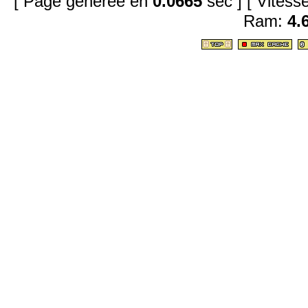
[ Page générée en
0.0665
sec ]
[ Vites
Ram:
4.