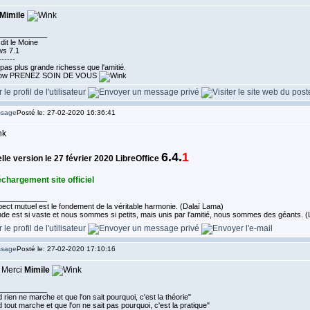
Mimile
____________
dit le Moine
s 7.1
------
a pas plus grande richesse que l'amitié.
PRENEZ SOIN DE VOUS
Posté le: 27-02-2020 16:36:41
6.4.
1
le version le 27 février 2020 LibreOffice
échargement site officiel
____________
ect mutuel est le fondement de la véritable harmonie. (Dalaï Lama)
de est si vaste et nous sommes si petits, mais unis par l'amitié, nous sommes des géants.
Posté le: 27-02-2020 17:10:16
. Merci
Mimile
____________
rien ne marche et que l'on sait pourquoi, c'est la théorie"
tout marche et que l'on ne sait pas pourquoi, c'est la pratique"