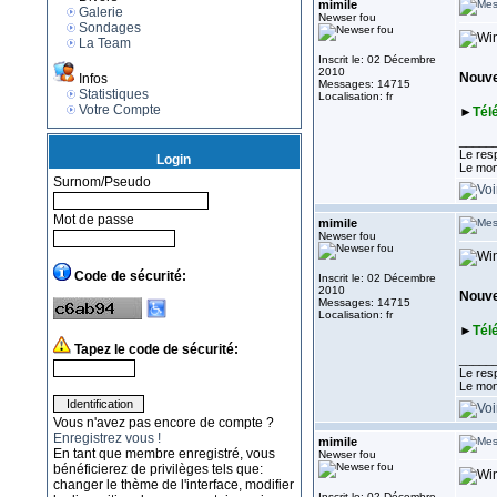
mimile
Galerie
Newser fou
Sondages
La Team
Inscrit le: 02 Décembre
2010
Nouve
Infos
Messages: 14715
Statistiques
Localisation: fr
Votre Compte
►
Tél
_____
Le resp
Login
Le mon
Surnom/Pseudo
Mot de passe
mimile
Newser fou
Code de sécurité:
Inscrit le: 02 Décembre
2010
Nouvel
Messages: 14715
Localisation: fr
►
Tél
Tapez le code de sécurité:
_____
Le resp
Le mon
Vous n'avez pas encore de compte ?
Enregistrez vous !
mimile
En tant que membre enregistré, vous
Newser fou
bénéficierez de privilèges tels que:
changer le thème de l'interface, modifier
Inscrit le: 02 Décembre