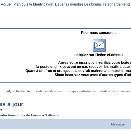
Accueil
Plan du site
Identification
Devenez membre
Les forums
Téléchargements
Pour nous contacter...
...cliquez sur l'icône ci-dessus!
Après votre inscription, vérifiez votre boîte
la poste et gmx peuvent ne pas recevoir les mails à caus
Quant à sfr, free et orange, cela devrait maintenant marcher mai
Sinon inscrivez vous avec d'autres types d'a
FAQ
•
Rechercher
•
Liste des Membres
•
Groupes d'utilisateurs
•
Profil
•
Se connecter p
es à jour
te
raductions Index du Forum
»
Software
Message