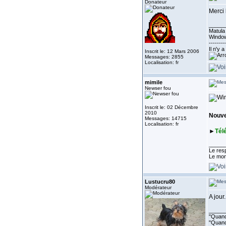
Donateur
Merci
_____
Matula 
Window
--------
Il n'y 
Inscrit le: 12 Mars 2006
Messages: 2855
Localisation: fr
mimile
Newser fou
Inscrit le: 02 Décembre
2010
Nouvel
Messages: 14715
Localisation: fr
►
Tél
_____
Le resp
Le mon
Lustucru80
Modérateur
A jour
_____
"Quand 
"Quand 