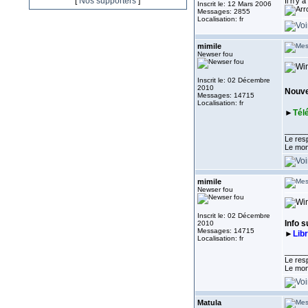
[
Nos supporters
]
Il n'y 
Inscrit le: 12 Mars 2006
Messages: 2855
Localisation: fr
mimile
Newser fou
Inscrit le: 02 Décembre
2010
Nouvel
Messages: 14715
Localisation: fr
►
Tél
_____
Le resp
Le mon
mimile
Newser fou
Inscrit le: 02 Décembre
Info s
2010
Messages: 14715
►
Lib
Localisation: fr
_____
Le resp
Le mon
Matula