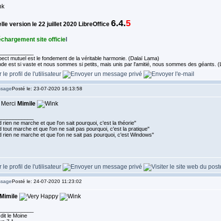
6.4.
5
le version le 22 juillet 2020 LibreOffice
échargement site officie
l
____________
ect mutuel est le fondement de la véritable harmonie. (Dalaï Lama)
de est si vaste et nous sommes si petits, mais unis par l'amitié, nous sommes des géants.
Posté le: 23-07-2020 16:13:58
. Merci
Mimile
____________
rien ne marche et que l'on sait pourquoi, c'est la théorie"
tout marche et que l'on ne sait pas pourquoi, c'est la pratique"
 rien ne marche et que l'on ne sait pas pourquoi, c'est Windows"
Posté le: 24-07-2020 11:23:02
Mimile
____________
dit le Moine