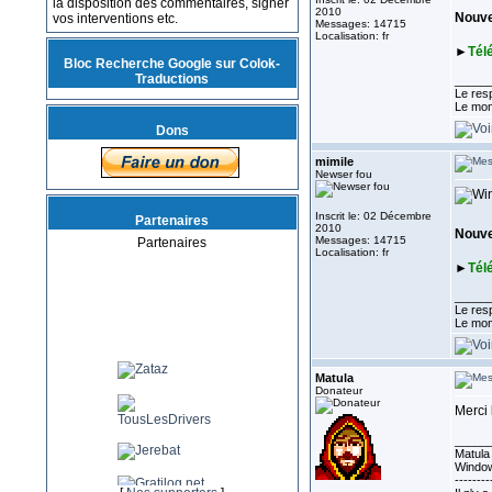
la disposition des commentaires, signer
2010
Nouve
vos interventions etc.
Messages: 14715
Localisation: fr
►
Tél
Bloc Recherche Google sur Colok-
Traductions
_____
Le resp
Le mon
Dons
mimile
Newser fou
Inscrit le: 02 Décembre
Partenaires
2010
Nouve
Messages: 14715
Partenaires
Localisation: fr
►
Tél
_____
Le resp
Le mon
Matula
Donateur
Merci
_____
Matula 
Window
--------