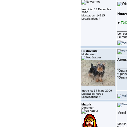
Inscrit le: 02 Décembre
2010
Nouvel
Messages: 14715
Localisation: fr
►
Tél
_____
Le resp
Le mon
Lustucru80
Modérateur
A jour
_____
"Quand 
"Quand 
"Quand
Inscrit le: 14 Mars 2006
Messages: 9988
Localisation: fr
Matula
Donateur
Merci
_____
Matula 