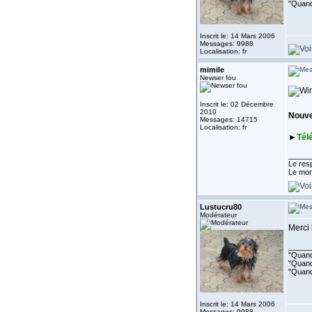
"Quand
Inscrit le: 14 Mars 2006
Messages: 9988
Localisation: fr
mimile
Newser fou
Inscrit le: 02 Décembre
2010
Nouve
Messages: 14715
Localisation: fr
►
Tél
_____
Le resp
Le mon
Lustucru80
Modérateur
Merci
_____
"Quand 
"Quand 
"Quand
Inscrit le: 14 Mars 2006
Messages: 9988