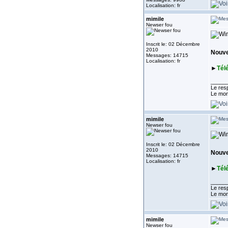
Localisation: fr
mimile
Newser fou
Inscrit le: 02 Décembre
2010
Nouve
Messages: 14715
Localisation: fr
►
Tél
_____
Le resp
Le mon
mimile
Newser fou
Inscrit le: 02 Décembre
2010
Nouve
Messages: 14715
Localisation: fr
►
Tél
_____
Le resp
Le mon
mimile
Newser fou