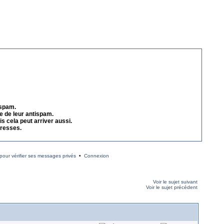
 spam.
e de leur antispam.
s cela peut arriver aussi.
dresses.
our vérifier ses messages privés
•
Connexion
Voir le sujet suivant
Voir le sujet précédent