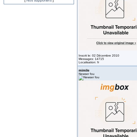
[
Nos supporters
]
Inscrit le: 02 Décembre 2010
Messages: 14715
Localisation: fr
mimile
Newser fou