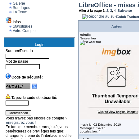
Galerie
LibreOffice - mises 
Sondages
Aller à la page
1
,
2
,
3
,
4
Suivante
La Team
Colok Traduc
Infos
Statistiques
Auteur
Votre Compte
mimile
Newser fou
Login
Surnom/Pseudo
Mot de passe
Code de sécurité:
Tapez le code de sécurité:
Vous n'avez pas encore de compte ?
Enregistrez vous !
Inscrit le: 02 Décembre 2010
En tant que membre enregistré, vous
Messages: 14715
bénéficierez de privilèges tels que:
Localisation: fr
changer le thème de l'interface, modifier