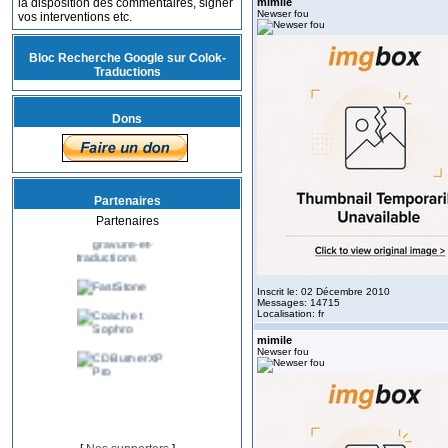
la disposition des commentaires, signer
mimile
Newser fou
vos interventions etc.
Bloc Recherche Google sur Colok-
Traductions
Dons
Partenaires
Partenaires
Inscrit le: 02 Décembre 2010
Messages: 14715
Localisation: fr
mimile
Newser fou