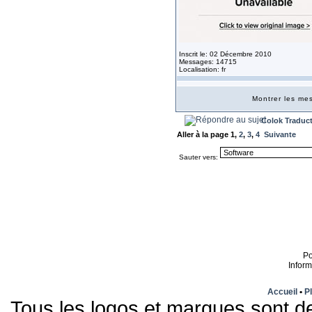
Inscrit le: 02 Décembre 2010
Messages: 14715
Localisation: fr
Montrer les m
Colok Traduc
Aller à la page
1
,
2
,
3
,
4
Suivante
Sauter vers:
P
Infor
Accueil
•
Pl
Tous les logos et marques sont de