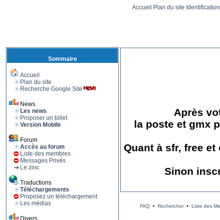
Accueil
Plan du site
Identificatio
Sommaire
Accueil
Plan du site
Recherche Google Site
News
Après vot
Les news
Proposer un billet
la poste et gmx p
Version Mobile
Forum
Quant à sfr, free e
Accès au forum
Liste des membres
Messages Privés
Le zinc
Sinon insc
Traductions
Téléchargements
Proposez un téléchargement
Les médias
FAQ
•
Rechercher
•
Liste des M
Divers