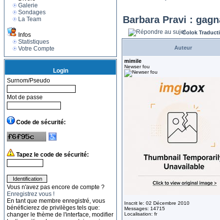
Galerie
Sondages
Barbara Pravi : gagn
La Team
Colok Traduct
Infos
Statistiques
Auteur
Votre Compte
mimile
Newser fou
Login
Surnom/Pseudo
Mot de passe
Code de sécurité:
Tapez le code de sécurité:
Vous n'avez pas encore de compte ?
Enregistrez vous !
En tant que membre enregistré, vous
Inscrit le: 02 Décembre 2010
bénéficierez de privilèges tels que:
Messages: 14715
changer le thème de l'interface, modifier
Localisation: fr