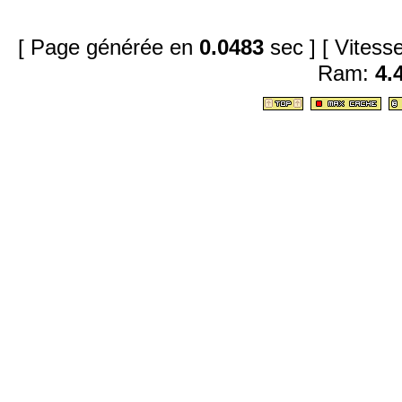
[ Page générée en
0.0483
sec ]
[ Vites
Ram:
4.