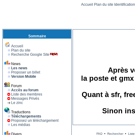
Accueil
Plan du site
Identificatio
Sommaire
Accueil
Plan du site
Recherche Google Site
News
Les news
Après vo
Proposer un billet
Version Mobile
la poste et gmx
Forum
Accès au forum
Quant à sfr, fr
Liste des membres
Messages Privés
Le zinc
Sinon ins
Traductions
Téléchargements
Proposez un téléchargement
Les médias
Divers
FAQ
•
Rechercher
•
List