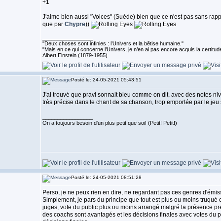
+1
J'aime bien aussi "Voices" (Suède) bien que ce n'est pas sans r
que par
Chypre
))
_________________
''Deux choses sont infinies : l’Univers et la bêtise humaine."
"Mais en ce qui concerne l’Univers, je n’en ai pas encore acquis la certitude
Albert Einstein (1879-1955)
Posté le: 24-05-2021 05:43:51
J'ai trouvé que pravi sonnait bleu comme on dit, avec des notes niv
très précise dans le chant de sa chanson, trop emportée par le jeu
_________________
On a toujours besoin d'un plus petit que soi! (Petit! Petit!)
Posté le: 24-05-2021 08:51:28
Perso, je ne peux rien en dire, ne regardant pas ces genres d'émi
Simplement, je pars du principe que tout est plus ou moins truqué e
juges, vote du public plus ou moins arrangé malgré la présence pr
des coachs sont avantagés et les décisions finales avec votes du pu