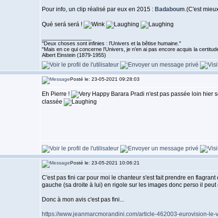
Pour info, un clip réalisé par eux en 2015 :
Badaboum
.(C'est mieu
Qué será será !
_________________
''Deux choses sont infinies : l’Univers et la bêtise humaine."
"Mais en ce qui concerne l’Univers, je n’en ai pas encore acquis la certitude
Albert Einstein (1879-1955)
Posté le: 23-05-2021 09:28:03
Eh Pierre !
Barara Pradi n'est pas passée loin hier s
classée
Posté le: 23-05-2021 10:06:21
C'est pas fini car pour moi le chanteur s'est fait prendre en flagran
gauche (sa droite à lui) en rigole sur les images donc perso il peut di
Donc à mon avis c'est pas fini...
https://www.jeanmarcmorandini.com/article-462003-eurovision-le-vai