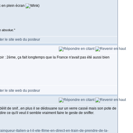
x en plein écran
)
 absolue.''
oir : 2ème, ça fait longtemps que la France n'avait pas été aussi bien
t délit de snif...en plus il se dédouane sur un verre cassé mais son pote de
re ce qu'il veut il semble vraiment faire le geste de sniffer.
nqueur-italien-a-t-il-ete-filme-en-direct-en-train-de-prendre-de-la-