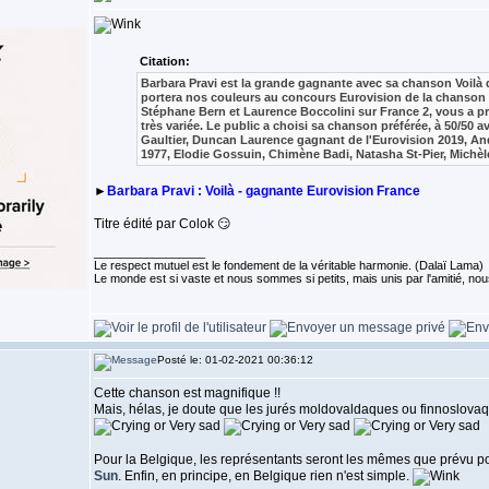
Citation:
Barbara Pravi est la grande gagnante avec sa chanson Voilà d
portera nos couleurs au concours Eurovision de la chanson
Stéphane Bern et Laurence Boccolini sur France 2, vous a pr
très variée. Le public a choisi sa chanson préférée, à 50/50 
Gaultier, Duncan Laurence gagnant de l'Eurovision 2019, An
1977, Elodie Gossuin, Chimène Badi, Natasha St-Pier, Michèle
►
Barbara Pravi : Voilà - gagnante Eurovision France
Titre édité par Colok 😏
_________________
Le respect mutuel est le fondement de la véritable harmonie. (Dalaï Lama)
Le monde est si vaste et nous sommes si petits, mais unis par l'amitié,
Posté le: 01-02-2021 00:36:12
Cette chanson est magnifique !!
Mais, hélas, je doute que les jurés moldovaldaques ou finnoslovaqu
Pour la Belgique, les représentants seront les mêmes que prévu po
Sun
. Enfin, en principe, en Belgique rien n'est simple.