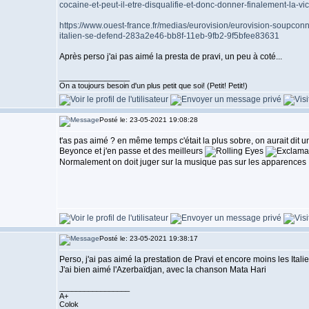
cocaine-et-peut-il-etre-disqualifie-et-donc-donner-finalement-la-vi
https://www.ouest-france.fr/medias/eurovision/eurovision-soupco
italien-se-defend-283a2e46-bb8f-11eb-9fb2-9f5bfee83631
Après perso j'ai pas aimé la presta de pravi, un peu à coté...
_________________
On a toujours besoin d'un plus petit que soi! (Petit! Petit!)
Posté le: 23-05-2021 19:08:28
t'as pas aimé ? en même temps c'était la plus sobre, on aurait dit 
Beyonce et j'en passe et des meilleurs
Normalement on doit juger sur la musique pas sur les apparences
Posté le: 23-05-2021 19:38:17
Perso, j'ai pas aimé la prestation de Pravi et encore moins les Italie
J'ai bien aimé l'Azerbaïdjan, avec la chanson Mata Hari
_________________
A+
Colok