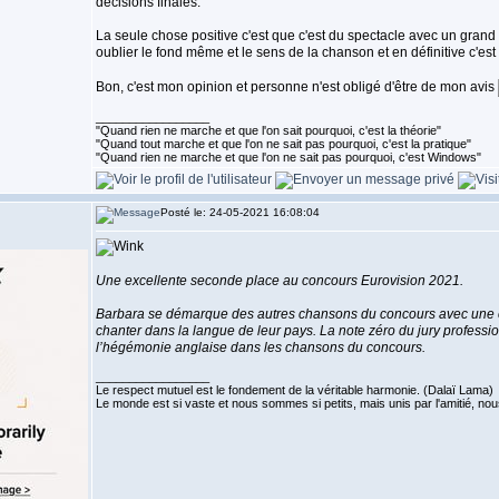
décisions finales.
La seule chose positive c'est que c'est du spectacle avec un grand
oublier le fond même et le sens de la chanson et en définitive c'es
Bon, c'est mon opinion et personne n'est obligé d'être de mon avis
_________________
"Quand rien ne marche et que l'on sait pourquoi, c'est la théorie"
"Quand tout marche et que l'on ne sait pas pourquoi, c'est la pratique"
"Quand rien ne marche et que l'on ne sait pas pourquoi, c'est Windows"
Posté le: 24-05-2021 16:08:04
Une excellente seconde place au concours Eurovision 2021.
Barbara se démarque des autres chansons du concours avec une c
chanter dans la langue de leur pays. La note zéro du jury professi
l’hégémonie anglaise dans les chansons du concours.
_________________
Le respect mutuel est le fondement de la véritable harmonie. (Dalaï Lama)
Le monde est si vaste et nous sommes si petits, mais unis par l'amitié,