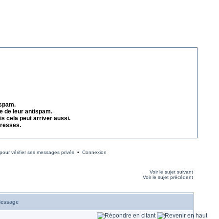
 spam.
e de leur antispam.
s cela peut arriver aussi.
dresses.
our vérifier ses messages privés
•
Connexion
Voir le sujet suivant
Voir le sujet précédent
essage