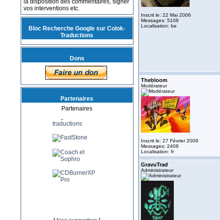
la disposition des commentaires, signer
vos interventions etc.
Inscrit le: 22 Mai 2006
Messages: 5108
Localisation: be
Bloc Recherche Google sur Colok-
Traductions
Dons
Thebloom
Modérateur
Partenaires
Partenaires
Inscrit le: 27 Février 2009
Messages: 2408
Localisation: fr
GravuTrad
Administrateur