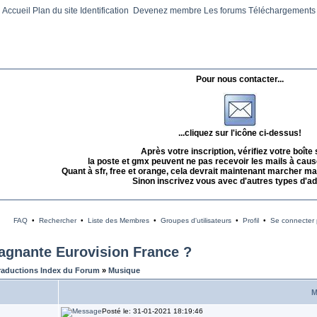
Accueil
Plan du site
Identification
Devenez membre
Les forums
Téléchargements
Pour nous contacter...
...cliquez sur l'icône ci-dessus!
Après votre inscription, vérifiez votre boîte
la poste et gmx peuvent ne pas recevoir les mails à caus
Quant à sfr, free et orange, cela devrait maintenant marcher mai
Sinon inscrivez vous avec d'autres types d'a
FAQ
•
Rechercher
•
Liste des Membres
•
Groupes d'utilisateurs
•
Profil
•
Se connecter p
gagnante Eurovision France ?
raductions Index du Forum
»
Musique
M
Posté le: 31-01-2021 18:19:46