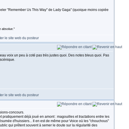
appeler "Remember Us This Way" de Lady Gaga" (quoique moins copiée
 absolue.''
eau voix un peu à coté pas très justes quoi. Des notes bleus quoi. Pas
 scénique.
ssions-concours.
t pratiquement déjà joué en amont : magouilles et tractations entre les
ésumée d'huissiers... Il en est de même pour Voice où les "chouchous"
blic qui prêtent souvent à semer le doute sur la régularité des