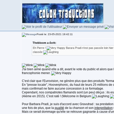
Posté le: 23-05-2021 19:42:11
Thebloom a écrit:
Eh Pierre !
Barara Pradi n'est pas passée loin hier 
classée
J'ai bien aimé quand elle a dit, avant le vote du public et alors que 
francophonie mener.
C'est clair que l'Eurovision, ne génère plus que des produits "forma
En "presse locale", Hooverphonic, du haut de leurs 25 millions de di
mais confirmait ne faire aucune concession à ce formatage.
Cependant, nos compatriotes flamands sont (un peu) déçus : ils es
(4ième en 2015). C'est raté ! (Welcome in Belgium
Pour Barbara Pradi, je suis d'accord avec Gravutrad : sa prestatio
une fois de plus, que la
qualité
de la chanson et son
interprétation
Mais ce serait dommage qu'elle se retrouve gagnante à cause d'une 