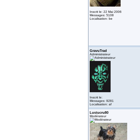
Inscrit le: 22 Mai 2006
Messages: 5108
Localisation: be
GravuTrad
Administrateur
Inscrit le:
Messages: 9281
Localisation: af
Lustucru80
Modérateur