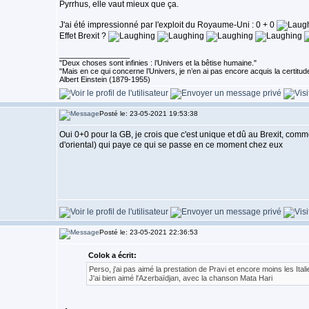
Pyrrhus, elle vaut mieux que ça.
J'ai été impressionné par l'exploit du Royaume-Uni : 0 + 0
Effet Brexit ?
_________________
''Deux choses sont infinies : l’Univers et la bêtise humaine."
"Mais en ce qui concerne l’Univers, je n’en ai pas encore acquis la certitude
Albert Einstein (1879-1955)
Posté le: 23-05-2021 19:53:38
Oui 0+0 pour la GB, je crois que c'est unique et dû au Brexit, comm
d'oriental) qui paye ce qui se passe en ce moment chez eux
Posté le: 23-05-2021 22:36:53
Colok a écrit:
Perso, j'ai pas aimé la prestation de Pravi et encore moins les Itali
J'ai bien aimé l'Azerbaïdjan, avec la chanson Mata Hari