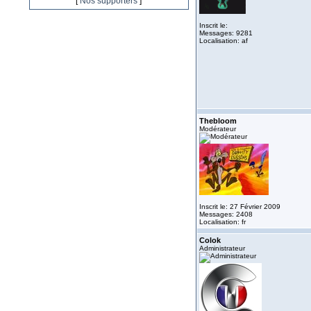
[
Nos supporters
]
Inscrit le:
Messages: 9281
Localisation: af
Thebloom
Modérateur
Inscrit le: 27 Février 2009
Messages: 2408
Localisation: fr
Colok
Administrateur