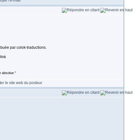
tribuée par colok-traductions.
 absolue.''