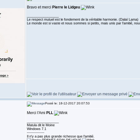
Bravo et merci
Pierre le Lidgeu
_________________
Le respect mutuel est le fondement de la véritable harmonie. (Dalaï Lama)
Le monde est si vaste et nous sommes si petits, mais unis par l'amitié,
Posté le: 18-12-2017 20:07:53
Merci l'Ami
PLL
_________________
Matula dit le Moine
Windows 7.1
--------------
Il n'y a pas plus grande richesse que l'amitié.