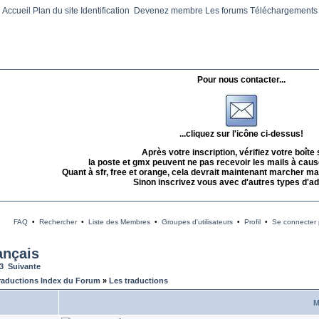
Accueil
Plan du site
Identification
Devenez membre
Les forums
Téléchargements
Pour nous contacter...
...cliquez sur l'icône ci-dessus!
Après votre inscription, vérifiez votre boîte
la poste et gmx peuvent ne pas recevoir les mails à caus
Quant à sfr, free et orange, cela devrait maintenant marcher mai
Sinon inscrivez vous avec d'autres types d'a
FAQ
•
Rechercher
•
Liste des Membres
•
Groupes d'utilisateurs
•
Profil
•
Se connecter p
ançais
3
Suivante
raductions Index du Forum
»
Les traductions
M