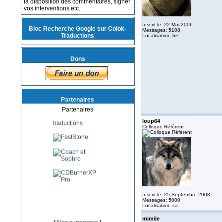
la disposition des commentaires, signer
vos interventions etc.
Inscrit le: 22 Mai 2006
Bloc Recherche Google sur Colok-
Messages: 5108
Traductions
Localisation: be
Dons
Partenaires
Partenaires
loup64
Colloque Référent
Inscrit le: 25 Septembre 2008
Messages: 5000
Localisation: ca
mimile