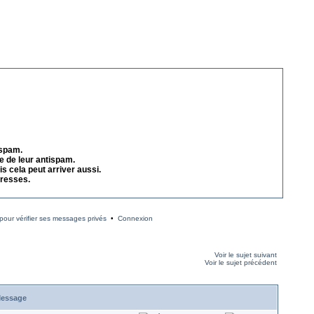
 spam.
e de leur antispam.
s cela peut arriver aussi.
dresses.
our vérifier ses messages privés
•
Connexion
Voir le sujet suivant
Voir le sujet précédent
essage