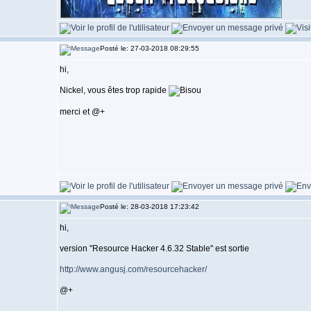
Posté le: 27-03-2018 08:29:55
hi,
Nickel, vous êtes trop rapide
merci et @+
Posté le: 28-03-2018 17:23:42
hi,
version "Resource Hacker 4.6.32 Stable" est sortie
http://www.angusj.com/resourcehacker/
@+