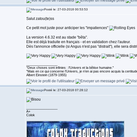
Posté le: 27-03-2018 00:53:53
Salut zatou(te)ss
Ce petit mot juste pour anticiper les "impatiences"
La version 4.6.32 est au stade "bêta".
Elle est déjà traduite en français - et en validation chez l'auteur.
Dès l'annonce officielle (si Angus n'est pas "distrait"), elle sera dis
_________________
''Deux choses sont infinies : l’Univers et la bêtise humaine."
"Mais en ce qui concerne l’Univers, je n’en ai pas encore acquis la certitude
Albert Einstein (1879-1955)
Posté le: 27-03-2018 07:28:12
_________________
A+
Colok