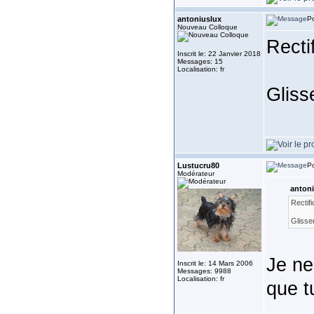
antoniuslux
Po
Nouveau Colloque
Rectif
Inscrit le: 22 Janvier 2018
Messages: 15
Localisation: fr
Gliss
Lustucru80
Po
Modérateur
antoni
Rectifi
Glisse
Je ne
Inscrit le: 14 Mars 2006
Messages: 9988
Localisation: fr
que t
___________