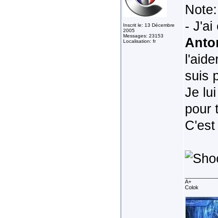
Note:
- J'a
Inscrit le: 13 Décembre
2005
Messages: 23153
Anto
Localisation: fr
l'aid
suis 
Je lu
pour 
C'est
___________
A+
Colok