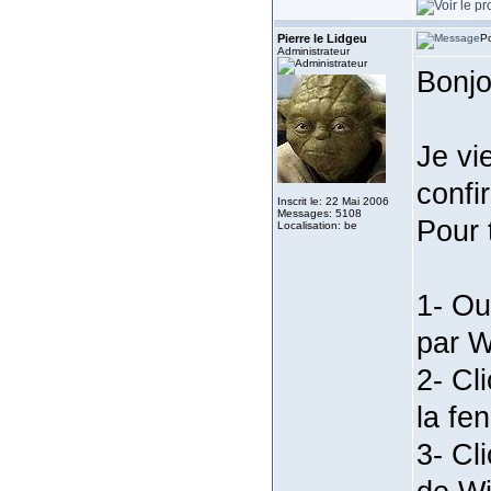
Pierre le Lidgeu
Po
Administrateur
Bonjo
Je vi
confi
Inscrit le: 22 Mai 2006
Messages: 5108
Pour 
Localisation: be
1- Ou
par W
2- Cl
la fe
3- Cl