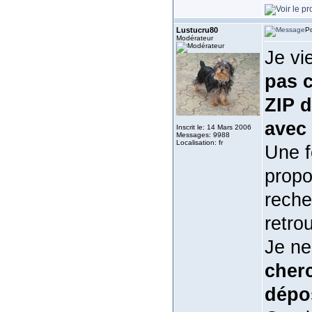
Lustucru80
Po
Modérateur
Je vi
pas c
ZIP d
avec 
Inscrit le: 14 Mars 2006
Messages: 9988
Localisation: fr
Une f
propo
recher
retro
Je ne
cherc
dépo