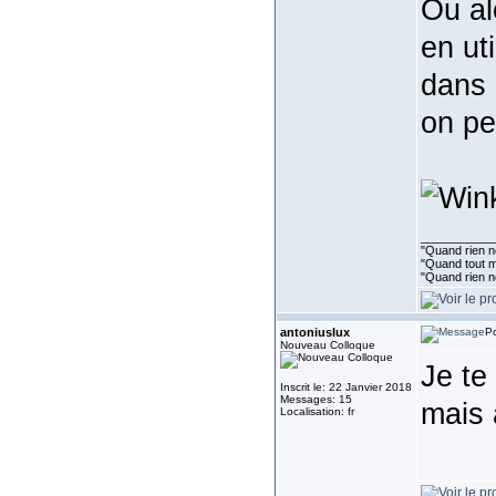
Ou al
en ut
dans 
on pe
___________
"Quand rien ne
"Quand tout ma
"Quand rien n
antoniuslux
Po
Nouveau Colloque
Je te
Inscrit le: 22 Janvier 2018
Messages: 15
mais 
Localisation: fr