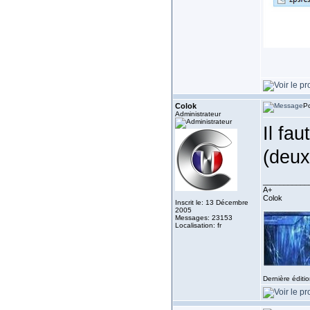
Colok
Po
Administrateur
Il fa
(deux
___________
A+
Colok
Inscrit le: 13 Décembre
2005
Messages: 23153
Localisation: fr
Dernière éditi