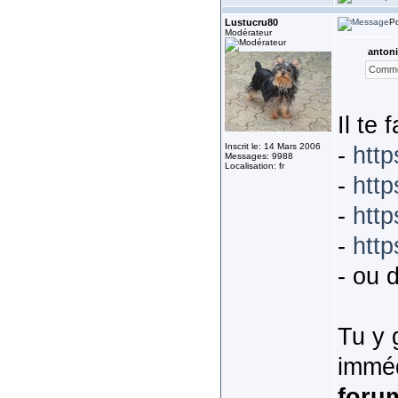
Lustucru80
Po
Modérateur
antoni
Commen
Il te
Inscrit le: 14 Mars 2006
-
htt
Messages: 9988
Localisation: fr
-
htt
-
http
-
http
- ou d
Tu y 
imméd
foru