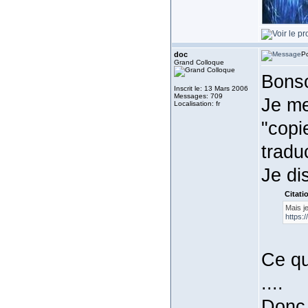
doc
Po
Grand Colloque
Bonso
Inscrit le: 13 Mars 2006
Messages: 709
Je me
Localisation: fr
"copie
tradu
Je di
Citati
Mais j
https:
Ce qu
....
Donc 