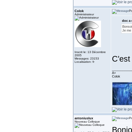
Colok
Po
Administrateur
doc a 
Bonsoi
Je me d
Inscrit le: 13 Décembre
2005
C'est 
Messages: 23153
Localisation: fr
___________
A+
Colok
antoniuslux
Po
Nouveau Colloque
Bonjo