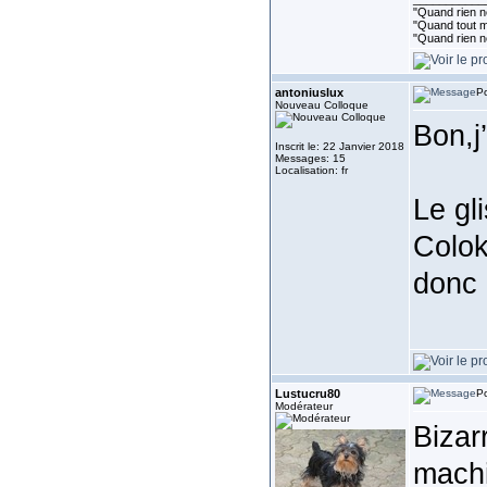
"Quand rien ne
"Quand tout ma
"Quand rien n
antoniuslux
Po
Nouveau Colloque
Bon,j
Inscrit le: 22 Janvier 2018
Messages: 15
Localisation: fr
Le gl
Colok
donc 
Lustucru80
Po
Modérateur
Bizar
machi