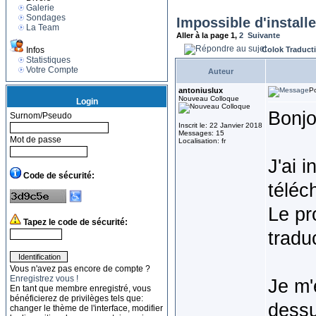
Galerie
Sondages
Impossible d'installe
La Team
Aller à la page
1
,
2
Suivante
Infos
Colok Traduct
Statistiques
Votre Compte
Auteur
antoniuslux
Po
Nouveau Colloque
Login
Bonjo
Surnom/Pseudo
Inscrit le: 22 Janvier 2018
Messages: 15
Mot de passe
Localisation: fr
J'ai 
Code de sécurité:
téléc
Le pr
Tapez le code de sécurité:
tradu
Vous n'avez pas encore de compte ?
Enregistrez vous !
Je m'
En tant que membre enregistré, vous
bénéficierez de privilèges tels que:
dessu
changer le thème de l'interface, modifier