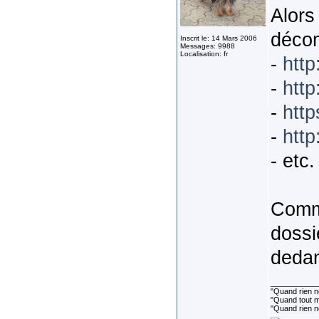
Alors
décom
Inscrit le: 14 Mars 2006
Messages: 9988
Localisation: fr
-
http
-
http
-
http
-
http
- etc. 
Comme
dossi
deda
___________
"Quand rien ne
"Quand tout ma
"Quand rien n