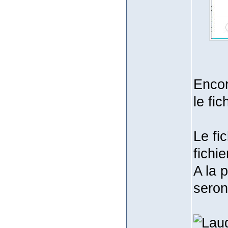
Encor
le fic
Le fi
fichie
A la 
seron