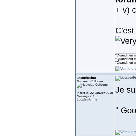
+ v) 
C'est
___________
"Quand rien ne
"Quand tout ma
"Quand rien n
antoniuslux
Po
Nouveau Colloque
Je su
Inscrit le: 22 Janvier 2018
Messages: 15
Localisation: fr
" Goo