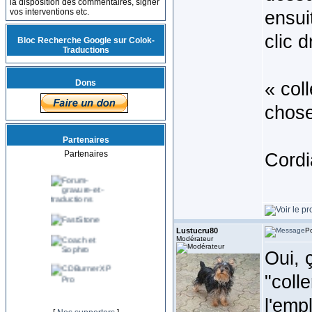
la disposition des commentaires, signer
vos interventions etc.
ensui
clic d
Bloc Recherche Google sur Colok-
Traductions
Dons
« col
chose
Partenaires
Partenaires
Cordi
Lustucru80
Po
Modérateur
Oui, 
"coll
l'emp