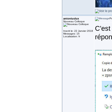
antoniuslux
Po
Nouveau Colloque
C'est 
Inscrit le: 22 Janvier 2018
Messages: 15
répon
Localisation: fr