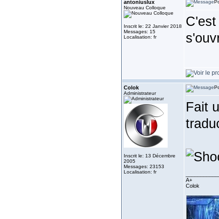
antoniuslux
Po
Nouveau Colloque
C'est
Inscrit le: 22 Janvier 2018
Messages: 15
s'ouv
Localisation: fr
Colok
Po
Administrateur
Fait u
tradu
Inscrit le: 13 Décembre
2005
Messages: 23153
Localisation: fr
___________
A+
Colok