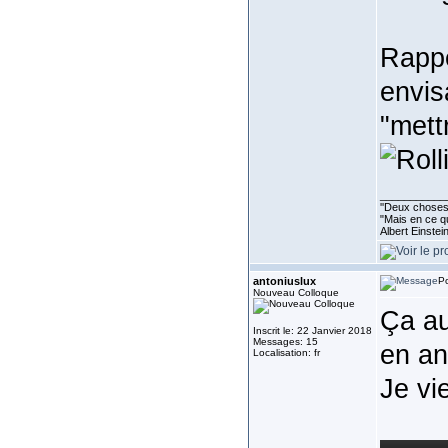
Rappe
envis
"mett
___________
''Deux choses 
"Mais en ce qu
Albert Einste
antoniuslux
Po
Nouveau Colloque
Ça au
Inscrit le: 22 Janvier 2018
Messages: 15
en an
Localisation: fr
Je vi