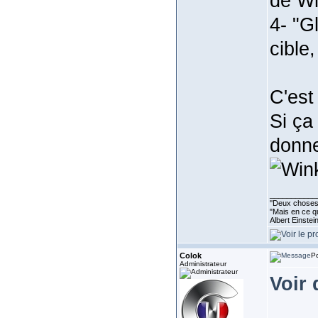
de Wi
4- "G
cible
C'est 
Si ça
donne
___________
''Deux choses 
"Mais en ce qu
Albert Einste
Colok
Po
Administrateur
Voir 