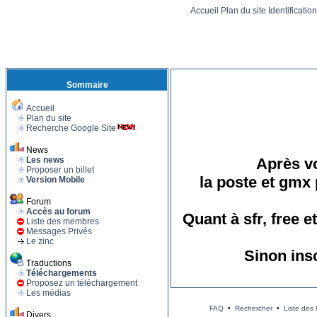
Accueil
Plan du site
Identificatio
Sommaire
Accueil
Plan du site
Recherche Google Site
News
Les news
Après vo
Proposer un billet
la poste et gmx 
Version Mobile
Forum
Accès au forum
Quant à sfr, free 
Liste des membres
Messages Privés
Le zinc
Sinon ins
Traductions
Téléchargements
Proposez un téléchargement
Les médias
FAQ
•
Rechercher
•
Liste des
Divers