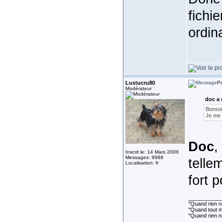
fichi
ordin
Lustucru80
Po
Modérateur
doc a 
Bonsoi
Je me d
Doc
,
Inscrit le: 14 Mars 2006
Messages: 9988
telle
Localisation: fr
fort 
___________
"Quand rien ne
"Quand tout ma
"Quand rien n