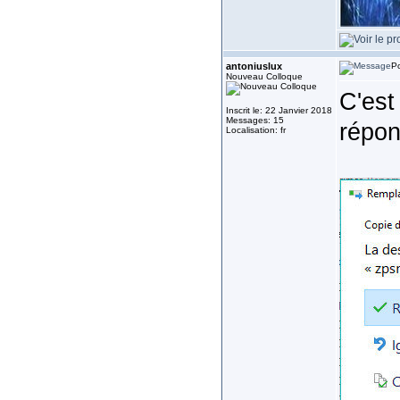
antoniuslux
Po
Nouveau Colloque
C'est 
Inscrit le: 22 Janvier 2018
Messages: 15
répon
Localisation: fr