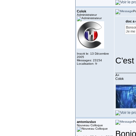
Colok
Po
Administrateur
doc a 
Bonsoi
Je me d
Inscrit le: 13 Décembre
2005
C'est 
Messages: 23154
Localisation: fr
___________
A+
Colok
antoniuslux
Po
Nouveau Colloque
Bonjo