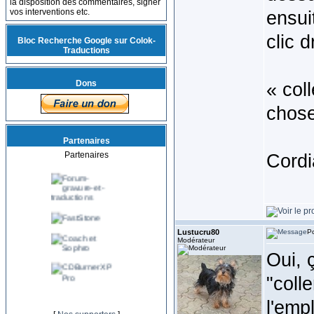
la disposition des commentaires, signer
vos interventions etc.
ensui
clic d
Bloc Recherche Google sur Colok-
Traductions
Dons
« col
chose
Partenaires
Partenaires
Cordi
Lustucru80
Po
Modérateur
Oui, 
"coll
l'emp