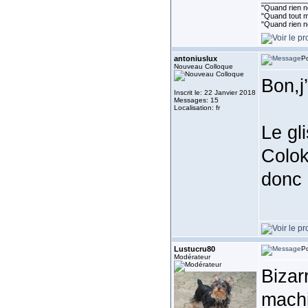
"Quand rien ne
"Quand tout ma
"Quand rien n
antoniuslux
Po
Nouveau Colloque
Bon,j
Inscrit le: 22 Janvier 2018
Messages: 15
Localisation: fr
Le gl
Colok
donc 
Lustucru80
Po
Modérateur
Bizar
machi