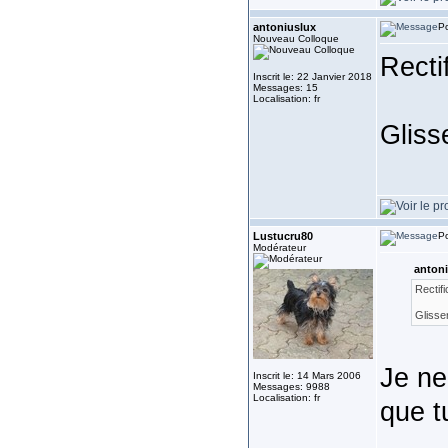
antoniuslux
Po
Nouveau Colloque
Rectif
Inscrit le: 22 Janvier 2018
Messages: 15
Localisation: fr
Gliss
Lustucru80
Po
Modérateur
antoni
Rectifi
Glisse
Je ne
Inscrit le: 14 Mars 2006
Messages: 9988
Localisation: fr
que t
___________