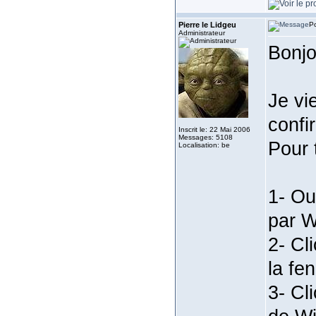
Pierre le Lidgeu
Po
Administrateur
Bonjo
Je vi
confi
Inscrit le: 22 Mai 2006
Messages: 5108
Pour 
Localisation: be
1- Ou
par W
2- Cl
la fe
3- Cl