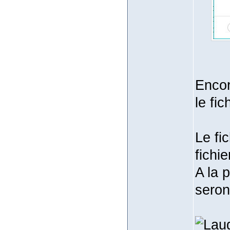
Encor
le fic
Le fi
fichie
A la 
seron