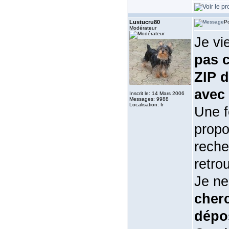
Lustucru80
Po
Modérateur
Je vi
pas c
ZIP d
avec 
Inscrit le: 14 Mars 2006
Messages: 9988
Localisation: fr
Une f
propo
recher
retro
Je ne
cherc
dépo