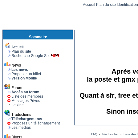
Accueil
Plan du site
Identificatio
Sommaire
Accueil
Plan du site
Recherche Google Site
News
Les news
Après vo
Proposer un billet
la poste et gmx 
Version Mobile
Forum
Accès au forum
Quant à sfr, free 
Liste des membres
Messages Privés
Le zinc
Sinon ins
Traductions
Téléchargements
Proposez un téléchargement
Les médias
FAQ
•
Rechercher
•
Liste des
Divers