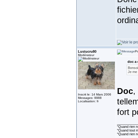
fichi
ordin
Lustucru80
Po
Modérateur
doc a 
Bonsoi
Je me d
Doc
,
Inscrit le: 14 Mars 2006
Messages: 9988
telle
Localisation: fr
fort 
___________
"Quand rien ne
"Quand tout ma
"Quand rien n