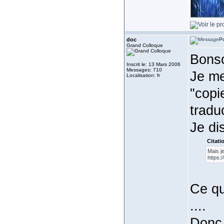
doc
Po
Grand Colloque
Bonso
Inscrit le: 13 Mars 2006
Messages: 710
Je me
Localisation: fr
"copie
tradu
Je di
Citati
Mais j
https:
Ce qu
....
Donc 