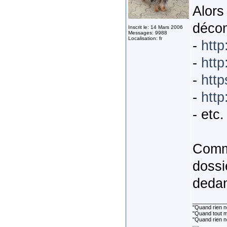
Alors
décom
Inscrit le: 14 Mars 2006
Messages: 9988
Localisation: fr
-
http
-
http
-
http
-
http
- etc. 
Comme
dossi
deda
___________
"Quand rien ne
"Quand tout ma
"Quand rien n