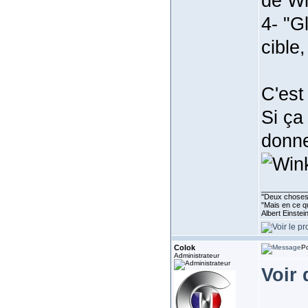
de Wi
4- "G
cible
C'est 
Si ça
donne
___________
''Deux choses 
"Mais en ce qu
Albert Einste
Colok
Po
Administrateur
Voir 