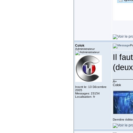
Colok
Po
Administrateur
Il fa
(deux
___________
A+
Colok
Inscrit le: 13 Décembre
2005
Messages: 23154
Localisation: fr
Dernière éditi