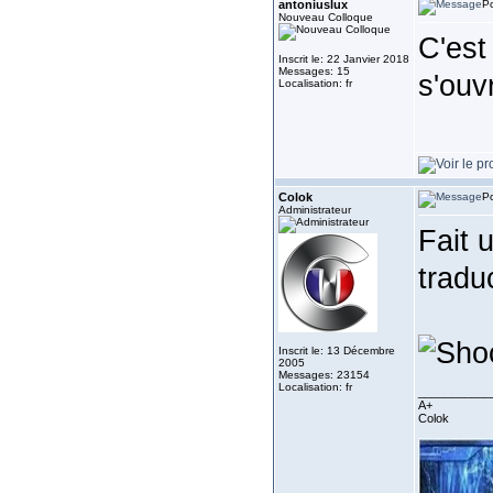
antoniuslux
Po
Nouveau Colloque
C'est
Inscrit le: 22 Janvier 2018
Messages: 15
s'ouv
Localisation: fr
Colok
Po
Administrateur
Fait u
tradu
Inscrit le: 13 Décembre
2005
Messages: 23154
Localisation: fr
___________
A+
Colok