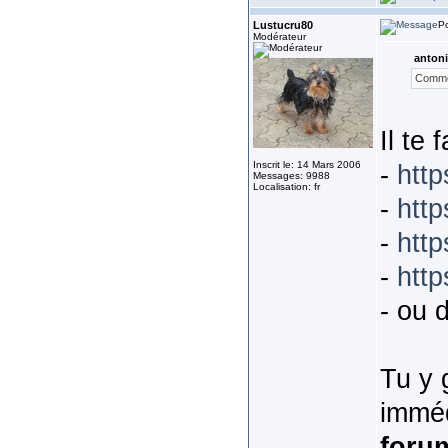
Lustucru80
Po
Modérateur
antoni
Commen
Il te
Inscrit le: 14 Mars 2006
-
htt
Messages: 9988
Localisation: fr
-
htt
-
http
-
http
- ou d
Tu y 
imméd
foru