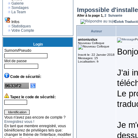
Galerie
Sondages
Impossible d'installe
La Team
Aller à la page
1
,
2
Suivante
Infos
Colok Traduct
Statistiques
Votre Compte
Auteur
antoniuslux
Po
Nouveau Colloque
Login
Bonjo
Surnom/Pseudo
Inscrit le: 22 Janvier 2018
Messages: 15
Mot de passe
Localisation: fr
J'ai 
Code de sécurité:
téléc
Le pr
Tapez le code de sécurité:
tradu
Vous n'avez pas encore de compte ?
Enregistrez vous !
Je m'
En tant que membre enregistré, vous
bénéficierez de privilèges tels que:
dessu
changer le thème de l'interface, modifier