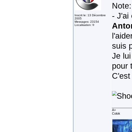
Note:
- J'a
Inscrit le: 13 Décembre
2005
Messages: 23154
Anto
Localisation: fr
l'aid
suis 
Je lu
pour 
C'est
___________
A+
Colok