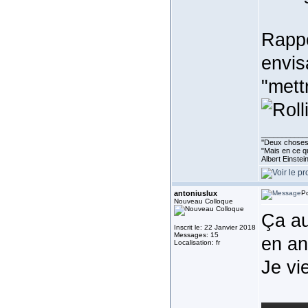
Rappe
envis
"mett
___________
''Deux choses 
"Mais en ce qu
Albert Einste
antoniuslux
Po
Nouveau Colloque
Ça au
Inscrit le: 22 Janvier 2018
Messages: 15
en an
Localisation: fr
Je vi