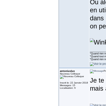
Ou al
en ut
dans 
on pe
___________
"Quand rien ne
"Quand tout ma
"Quand rien n
antoniuslux
Po
Nouveau Colloque
Je te
Inscrit le: 22 Janvier 2018
Messages: 15
mais 
Localisation: fr