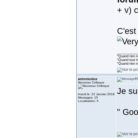
+ v) 
C'est
___________
"Quand rien ne
"Quand tout ma
"Quand rien n
antoniuslux
Po
Nouveau Colloque
Je su
Inscrit le: 22 Janvier 2018
Messages: 15
Localisation: fr
" Goo