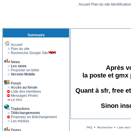
Accueil
Plan du site
Identificatio
Sommaire
Accueil
Plan du site
Recherche Google Site
News
Les news
Après vo
Proposer un billet
la poste et gmx 
Version Mobile
Forum
Accès au forum
Quant à sfr, free 
Liste des membres
Messages Privés
Le zinc
Sinon ins
Traductions
Téléchargements
Proposez un téléchargement
Les médias
FAQ
•
Rechercher
•
Liste des
Divers