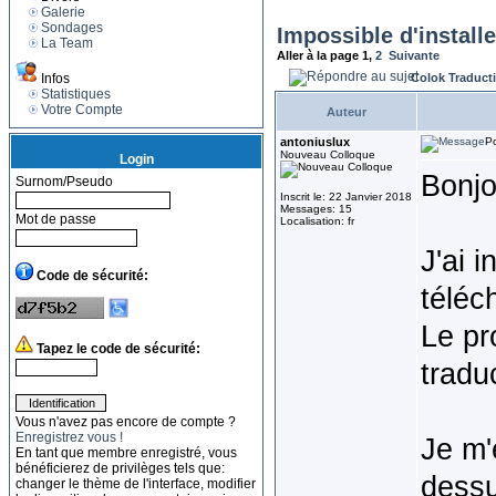
Galerie
Sondages
Impossible d'installe
La Team
Aller à la page
1
,
2
Suivante
Infos
Colok Traduct
Statistiques
Votre Compte
Auteur
antoniuslux
Po
Nouveau Colloque
Login
Bonjo
Surnom/Pseudo
Inscrit le: 22 Janvier 2018
Messages: 15
Mot de passe
Localisation: fr
J'ai 
Code de sécurité:
téléc
Le pr
Tapez le code de sécurité:
tradu
Vous n'avez pas encore de compte ?
Enregistrez vous !
Je m'
En tant que membre enregistré, vous
bénéficierez de privilèges tels que:
dessu
changer le thème de l'interface, modifier