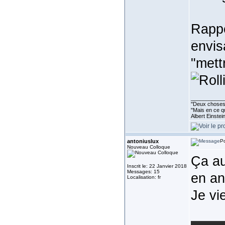
Rappe
envis
"mett
___________
''Deux choses 
"Mais en ce qu
Albert Einste
antoniuslux
Po
Nouveau Colloque
Ça au
Inscrit le: 22 Janvier 2018
Messages: 15
en an
Localisation: fr
Je vi