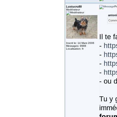
Lustucru80
Po
Modérateur
antoni
Commen
Il te
Inscrit le: 14 Mars 2006
-
htt
Messages: 9988
Localisation: fr
-
htt
-
http
-
http
- ou d
Tu y 
imméd
foru