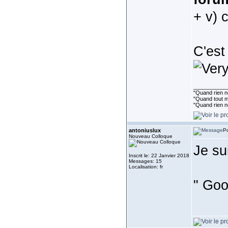
+ v) 
C'est
___________
"Quand rien ne
"Quand tout ma
"Quand rien n
antoniuslux
Po
Nouveau Colloque
Je su
Inscrit le: 22 Janvier 2018
Messages: 15
Localisation: fr
" Goo