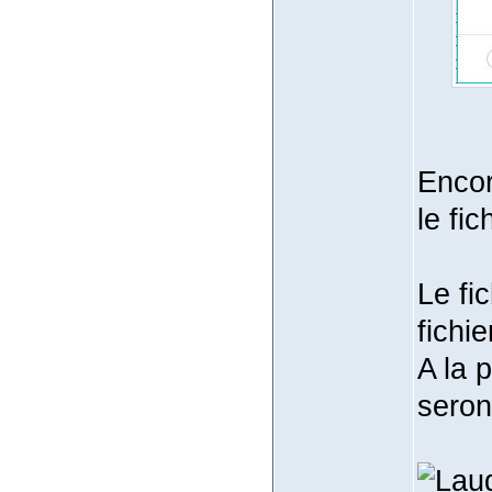
Encor
le fic
Le fi
fichie
A la 
seron