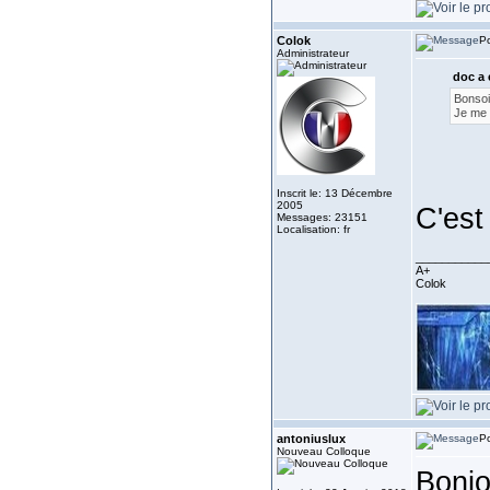
Colok
Po
Administrateur
doc a 
Bonsoi
Je me d
Inscrit le: 13 Décembre
2005
C'est 
Messages: 23151
Localisation: fr
___________
A+
Colok
antoniuslux
Po
Nouveau Colloque
Bonjo