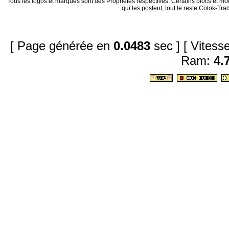
Tous les logos et marques sont des Propriétés respectives. Certains blocs et mo
qui les postent, tout le reste Colok-T
[ Page générée en
0.0483
sec ]
[ Vites
Ram:
4.