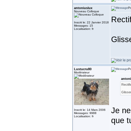
antoniuslux
Po
Nouveau Colloque
Rectif
Inscrit le: 22 Janvier 2018
Messages: 15
Localisation: fr
Gliss
Lustucru80
Po
Modérateur
antoni
Rectifi
Glisse
Je ne
Inscrit le: 14 Mars 2006
Messages: 9988
Localisation: fr
que t
___________