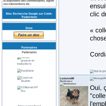
la disposition des commentaires, signer
vos interventions etc.
ensui
clic d
Bloc Recherche Google sur Colok-
Traductions
Dons
« col
chose
Partenaires
Partenaires
Cordi
Lustucru80
Po
Modérateur
Oui, 
"coll
l'emp