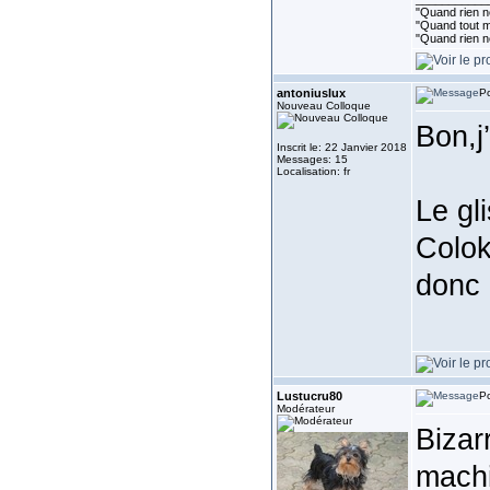
"Quand rien ne
"Quand tout ma
"Quand rien n
antoniuslux
Po
Nouveau Colloque
Bon,j
Inscrit le: 22 Janvier 2018
Messages: 15
Localisation: fr
Le gl
Colok
donc 
Lustucru80
Po
Modérateur
Bizar
machi