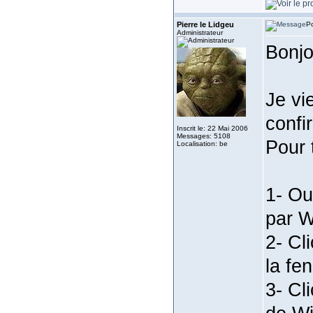
Pierre le Lidgeu
Po
Administrateur
Bonjo
Je vi
confi
Inscrit le: 22 Mai 2006
Messages: 5108
Pour 
Localisation: be
1- Ou
par W
2- Cl
la fe
3- Cl