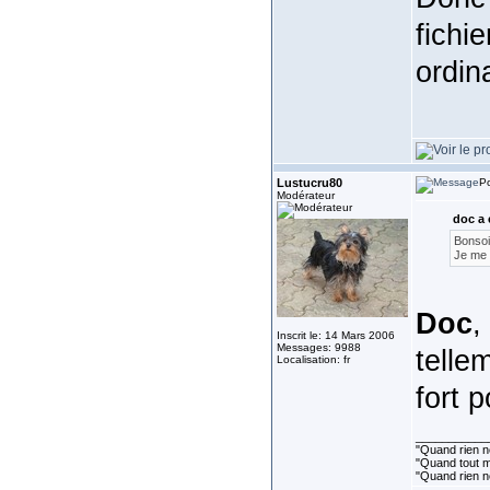
fichi
ordin
Lustucru80
Po
Modérateur
doc a 
Bonsoi
Je me d
Doc
,
Inscrit le: 14 Mars 2006
Messages: 9988
telle
Localisation: fr
fort 
___________
"Quand rien ne
"Quand tout ma
"Quand rien n