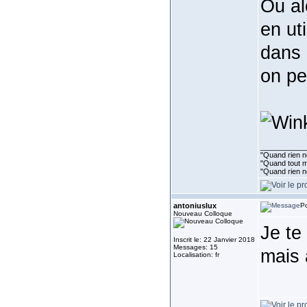
Ou al
en ut
dans 
on pe
___________
"Quand rien ne
"Quand tout ma
"Quand rien n
antoniuslux
Po
Nouveau Colloque
Je te
Inscrit le: 22 Janvier 2018
Messages: 15
mais 
Localisation: fr