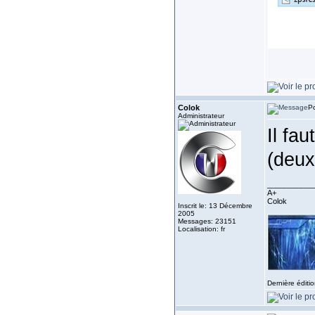
Colok
Po
Administrateur
Il fa
(deux
___________
A+
Colok
Inscrit le: 13 Décembre
2005
Messages: 23151
Localisation: fr
Dernière éditi