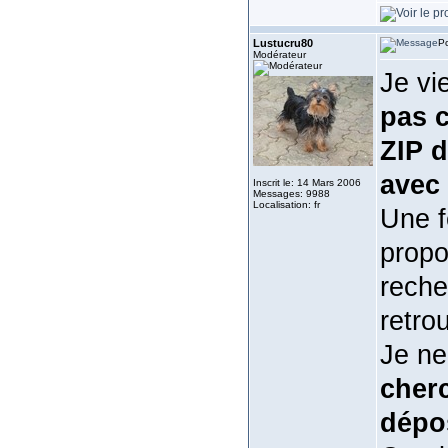
Lustucru80
Po
Modérateur
Je vi
pas c
ZIP d
avec 
Inscrit le: 14 Mars 2006
Messages: 9988
Localisation: fr
Une f
propo
recher
retro
Je ne
cherc
dépo