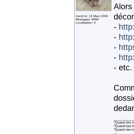
Alors
décom
Inscrit le: 14 Mars 2006
Messages: 9988
Localisation: fr
-
http
-
http
-
http
-
http
- etc. 
Comme
dossi
deda
___________
"Quand rien ne
"Quand tout ma
"Quand rien n