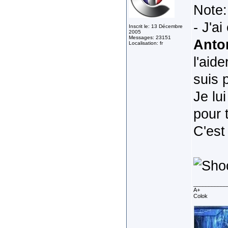
Note:
- J'a
Inscrit le: 13 Décembre
2005
Messages: 23151
Anto
Localisation: fr
l'aid
suis 
Je lu
pour 
C'est
___________
A+
Colok