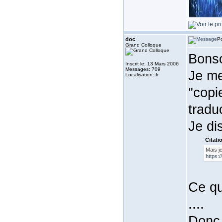
doc
Po
Grand Colloque
Bonso
Inscrit le: 13 Mars 2006
Messages: 709
Je me
Localisation: fr
"copie
tradu
Je di
Citati
Mais j
https:
Ce qu
....
Donc 