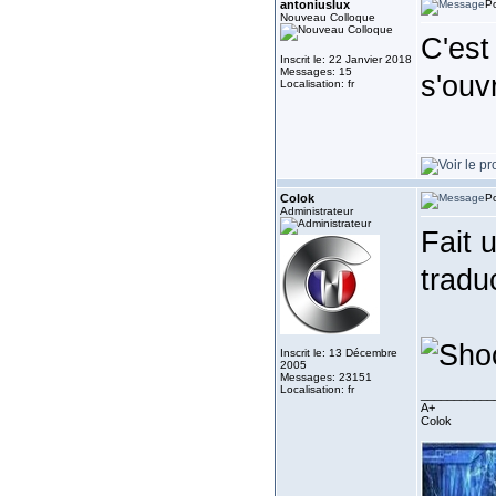
antoniuslux
Po
Nouveau Colloque
C'est
Inscrit le: 22 Janvier 2018
Messages: 15
s'ouv
Localisation: fr
Colok
Po
Administrateur
Fait u
tradu
Inscrit le: 13 Décembre
2005
Messages: 23151
Localisation: fr
___________
A+
Colok