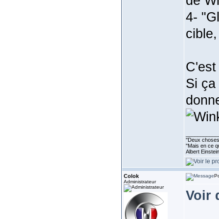
de Wi
4- "G
cible
C'est 
Si ça
donne
___________
''Deux choses 
"Mais en ce qu
Albert Einste
Colok
Po
Administrateur
Voir 