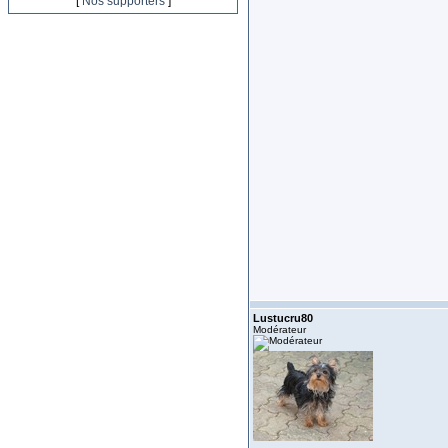
[
Nos supporters
]
Lustucru80
Modérateur