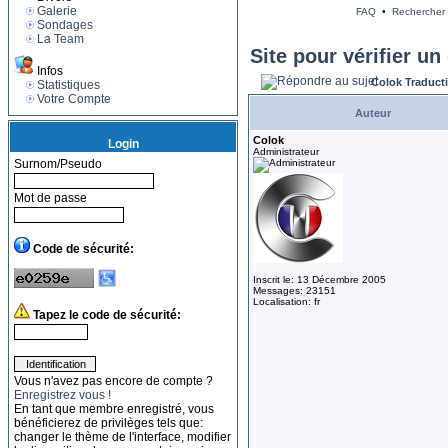
Galerie
FAQ
•
Rechercher
Sondages
La Team
Site pour vérifier u
Infos
Colok Traduct
Statistiques
Votre Compte
Auteur
Colok
Login
Administrateur
Surnom/Pseudo
Mot de passe
Code de sécurité:
Inscrit le: 13 Décembre 2005
Messages: 23151
Localisation: fr
Tapez le code de sécurité:
Vous n'avez pas encore de compte ?
Enregistrez vous !
En tant que membre enregistré, vous
bénéficierez de privilèges tels que:
changer le thème de l'interface, modifier