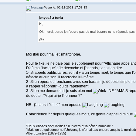
Posté le: 02-12-2023 17:58:35
jenyco2 a écrit:
Hi,
Ok merci, perso je n'ouvre pas de mail bizarre et ne réponds pas 
@+
Moi itou pour mail et smartphone.
Pour le fixe, je ne paie pas le supplément pour "Affichage appelant
D'où ma "tactique" : Je décroche et j'attends, sans rien dire.
1- Si appels publicitaires, soit, il y a un temps mort, le temps que l'
détecte aucun son, il raccroche lui-même.
2- Si un opérateur enchaîne avec son baratin, je dépose simplement
à l'appel "répondu") quitte rapidement.
3- Si on me demande si je suis bien moi
: NE JAMAIS répon
de doute : "A qui ai-je l'honneur ?" ...
NB : j'ai aussi "drillé" mon épouse
Coïncidence ? : depuis quelques mois, ce genre d'appel diminue
_________________
''Deux choses sont infinies : l’Univers et la bêtise humaine."
"Mais en ce qui concerne l’Univers, je n’en ai pas encore acquis la certitude
Albert Einstein (1879-1955)