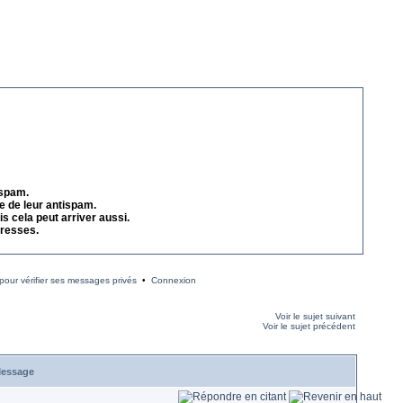
 spam.
e de leur antispam.
s cela peut arriver aussi.
dresses.
our vérifier ses messages privés
•
Connexion
Voir le sujet suivant
Voir le sujet précédent
essage