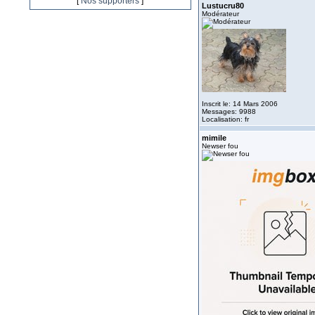
[
Nos supporters
]
Lustucru80
Modérateur
Inscrit le: 14 Mars 2006
Messages: 9988
Localisation: fr
mimile
Newser fou