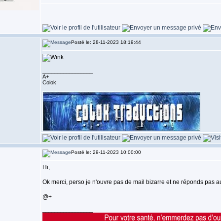
Posté le: 28-11-2023 18:19:44
_________________
A+
Colok
Posté le: 29-11-2023 10:00:00
Hi,
Ok merci, perso je n'ouvre pas de mail bizarre et ne réponds pas au
@+
_________________