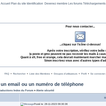
Accueil
Plan du site
Identification
Devenez membre
Les forums
Téléchargements
Pour nous contacter...
...cliquez sur l'icône ci-dessus!
Après votre inscription, vérifiez votre boîte
la poste et gmx peuvent ne pas recevoir les mails à caus
Quant à sfr, free et orange, cela devrait maintenant marcher mai
Sinon inscrivez vous avec d'autres types d'a
FAQ
•
Rechercher
•
Liste des Membres
•
Groupes d'utilisateurs
•
Profil
•
Se connecter p
er un email ou un numéro de téléphone
raductions Index du Forum
»
Alerte sécurité
M
Posté le: 28-11-2023 09:30:36