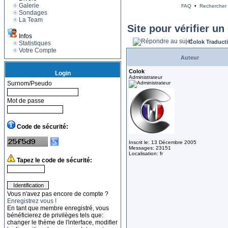
Galerie
FAQ
•
Rechercher
Sondages
La Team
Site pour vérifier u
Infos
Colok Traduct
Statistiques
Votre Compte
Auteur
Colok
Login
Administrateur
Surnom/Pseudo
Mot de passe
Code de sécurité:
Inscrit le: 13 Décembre 2005
Messages: 23151
Localisation: fr
Tapez le code de sécurité:
Vous n'avez pas encore de compte ?
Enregistrez vous !
En tant que membre enregistré, vous
bénéficierez de privilèges tels que:
changer le thème de l'interface, modifier