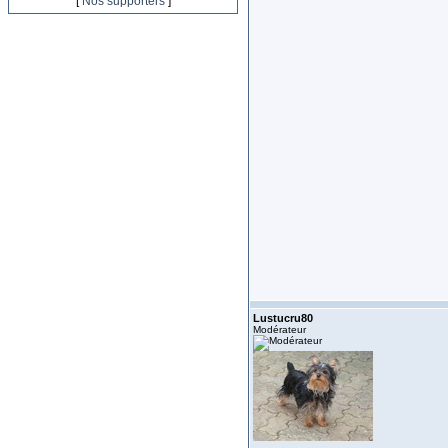
[
Nos supporters
]
Lustucru80
Modérateur