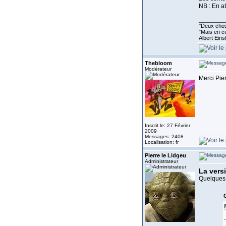
NB : En at
_________
''Deux chos
"Mais en ce
Albert Eins
Thebloom
Modérateur
Merci Pier
Inscrit le: 27 Février
2009
Messages: 2408
Localisation: fr
Pierre le Lidgeu
Administrateur
La versi
Quelques 
C