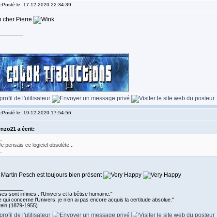
Posté le: 17-12-2020 22:34:39
 cher Pierre
________
Posté le: 19-12-2020 17:54:56
nzo21 a écrit:
..
Je pensais ce logiciel obsolète...
..
 Martin Pesch est toujours bien présent
________
es sont infinies : l’Univers et la bêtise humaine."
 qui concerne l’Univers, je n’en ai pas encore acquis la certitude absolue.''
tein (1879-1955)