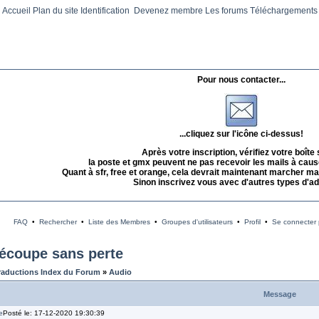
Accueil
Plan du site
Identification
Devenez membre
Les forums
Téléchargements
Pour nous contacter...
...cliquez sur l'icône ci-dessus!
Après votre inscription, vérifiez votre boîte
la poste et gmx peuvent ne pas recevoir les mails à caus
Quant à sfr, free et orange, cela devrait maintenant marcher mai
Sinon inscrivez vous avec d'autres types d'a
FAQ
•
Rechercher
•
Liste des Membres
•
Groupes d'utilisateurs
•
Profil
•
Se connecter p
écoupe sans perte
raductions Index du Forum
»
Audio
Message
Posté le: 17-12-2020 19:30:39