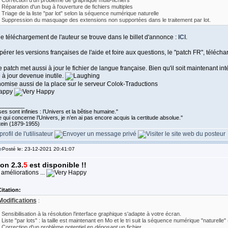
- Correction d’un problème de graphique multi-fichiers
- Réparation d'un bug à l'ouverture de fichiers multiples
- Triage de la liste "par lot" selon la séquence numérique naturelle
- Suppression du masquage des extensions non supportées dans le traitement par lot.
e téléchargement de l'auteur se trouve dans le billet d'annonce :
ICI
.
érer les versions françaises de l'aide et foire aux questions, le "patch FR", téléch
 patch met aussi à jour le fichier de langue française. Bien qu'il soit maintenant in
 à jour devenue inutile.
omise aussi de la place sur le serveur Colok-Traductions
________
es sont infinies : l’Univers et la bêtise humaine."
 qui concerne l’Univers, je n’en ai pas encore acquis la certitude absolue.''
tein (1879-1955)
Posté le: 23-12-2021 20:41:07
on 2.3.
5
est disponible !!
améliorations ...
itation:
Modifications
:
- Sensibilisation à la résolution l'interface graphique s'adapte à votre écran.
- Liste "par lots" : la taille est maintenant en Mo et le tri suit la séquence numérique "naturelle"
- Correction d'un problème potentiel en
déposant
un fichier