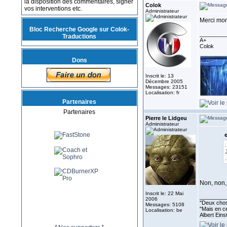
la disposition des commentaires, signer
Colok
vos interventions etc.
Administrateur
Merci mon
Bloc Recherche Google sur Colok-
_________
Traductions
A+
Colok
Dons
Inscrit le: 13
Décembre 2005
Messages: 23151
Localisation: fr
Partenaires
Partenaires
Pierre le Lidgeu
Administrateur
e
.
.
Non, non,
Inscrit le: 22 Mai
_________
2006
''Deux chos
Messages: 5108
"Mais en ce
Localisation: be
Albert Eins