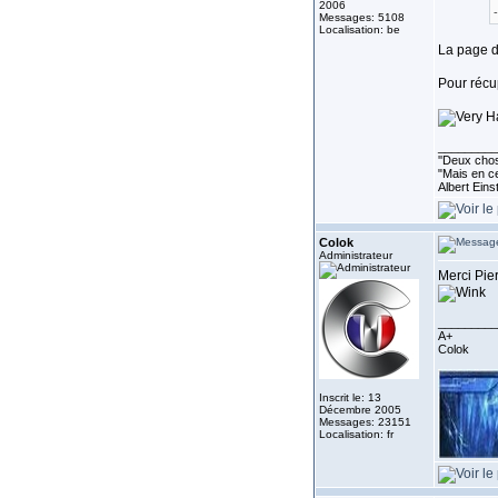
2006
Messages: 5108
Localisation: be
La page de
Pour récup
_________
''Deux chos
"Mais en ce
Albert Eins
Colok
Administrateur
Merci Pier
_________
A+
Colok
Inscrit le: 13
Décembre 2005
Messages: 23151
Localisation: fr