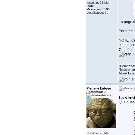
Inscrit le: 22 Mai
2006
Messages: 5108
Localisation: be
La page d
Pour récup
NOTE
: Ce
cette mise
Cela écon
_________
''Deux chos
"Mais en ce
Albert Eins
Pierre le Lidgeu
Administrateur
La versi
Quelques 
C
Inscrit le: 22 Mai