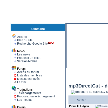
Sommaire
Accueil
Plan du site
Recherche Google Site
News
Les news
Proposer un billet
Version Mobile
Forum
Accès au forum
Liste des membres
Messages Privés
Le zinc
mp3DirectCut - d
Traductions
Colok T
Téléchargements
Proposez un téléchargement
Les médias
Auteur
Pierre le Lidgeu
Divers