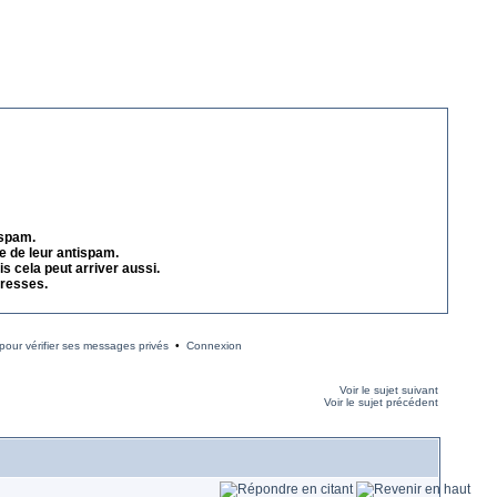
 spam.
e de leur antispam.
s cela peut arriver aussi.
dresses.
our vérifier ses messages privés
•
Connexion
Voir le sujet suivant
Voir le sujet précédent