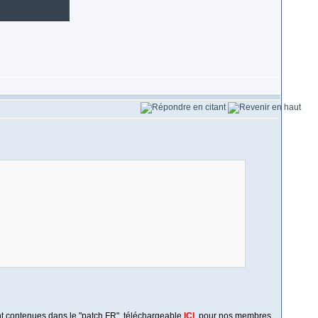
ont contenues dans le "patch FR", téléchargeable
ICI
, pour nos membres.