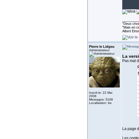
_________
''Deux chos
"Mais en ce
Albert Eins
Pierre le Lidgeu
Administrateur
La versi
Pas mal d'
C
Inscrit le: 22 Mai
2006
Messages: 5108
Localisation: be
-
La page d
Les conten