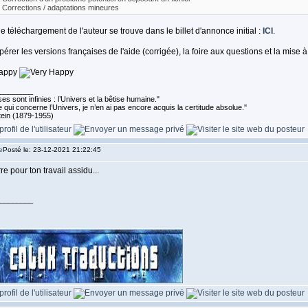
- Corrections / adaptations mineures
 téléchargement de l'auteur se trouve dans le billet d'annonce initial :
ICI
.
érer les versions françaises de l'aide (corrigée), la foire aux questions et la mise à 
________
es sont infinies : l’Univers et la bêtise humaine."
 qui concerne l’Univers, je n’en ai pas encore acquis la certitude absolue.''
tein (1879-1955)
Posté le: 23-12-2021 21:22:45
re pour ton travail assidu...
________