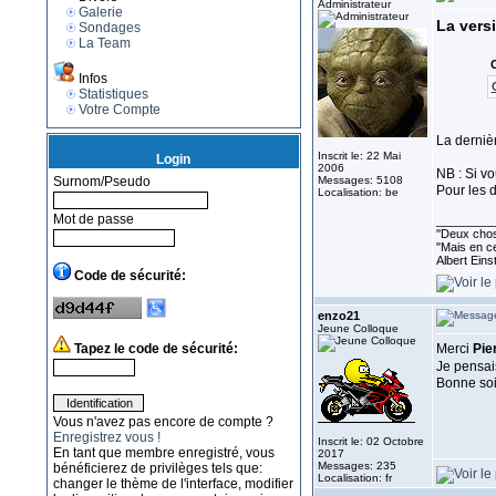
Administrateur
Galerie
La versi
Sondages
La Team
C
Infos
Statistiques
Votre Compte
La dernièr
Inscrit le: 22 Mai
Login
2006
NB : Si v
Surnom/Pseudo
Messages: 5108
Pour les d
Localisation: be
Mot de passe
_________
''Deux chos
"Mais en ce
Albert Eins
Code de sécurité:
enzo21
Jeune Colloque
Tapez le code de sécurité:
Merci
Pie
Je pensais
Bonne so
Vous n'avez pas encore de compte ?
Enregistrez vous !
Inscrit le: 02 Octobre
En tant que membre enregistré, vous
2017
Messages: 235
bénéficierez de privilèges tels que:
Localisation: fr
changer le thème de l'interface, modifier