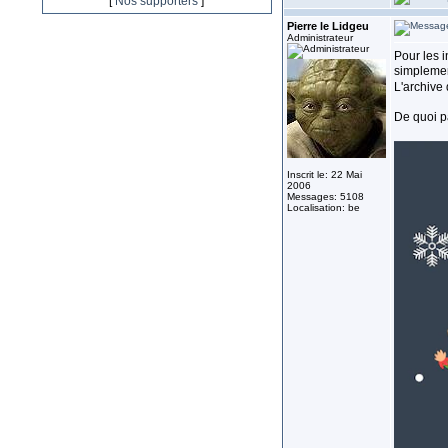
[
Nos supporters
]
Pierre le Lidgeu
Administrateur
Pour les i
simplemen
L'archive
De quoi p
Inscrit le: 22 Mai
2006
Messages: 5108
Localisation: be