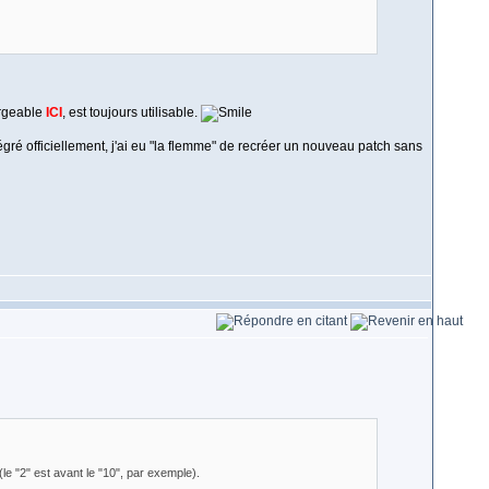
argeable
ICI
, est toujours utilisable.
tégré officiellement, j'ai eu "la flemme" de recréer un nouveau patch sans
 (le "2" est avant le "10", par exemple).