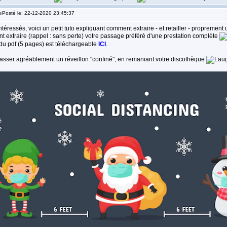
Posté le: 22-12-2020 23:45:37
ntéressés, voici un petit tuto expliquant comment extraire - et retailler - propremen
t extraire (rappel : sans perte) votre passage préféré d'une prestation complète
 du pdf (5 pages) est téléchargeable
ICI
.
asser agréablement un réveillon "confiné", en remaniant votre discothèque