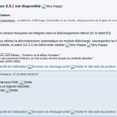
on 2.3.
2
est disponible
itation:
Corrections
: problèmes d'affichage d'infobulles et de l'audio, dépassement de la ligne de te
e version française est intégrée dans le téléchargement officiel (cf. le billet
ICI
).
ous utilisez la décompression automatique du module téléchargé, sauvegardez les f
istraits, le patch (v2.3.1) du billet reste valable
________
es sont infinies : l’Univers et la bêtise humaine."
 qui concerne l’Univers, je n’en ai pas encore acquis la certitude absolue.''
tein (1879-1955)
Posté le: 17-12-2020 20:55:47
rre
pour l'info.
 ce logiciel obsolète...
irée