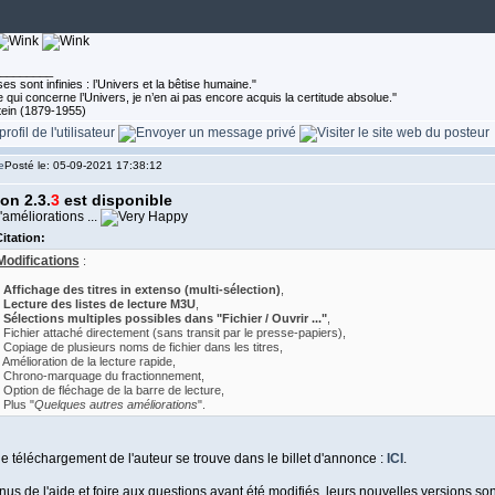
________
es sont infinies : l’Univers et la bêtise humaine."
 qui concerne l’Univers, je n’en ai pas encore acquis la certitude absolue.''
tein (1879-1955)
Posté le: 05-09-2021 17:38:12
on 2.3.
3
est disponible
améliorations ...
itation:
Modifications
:
-
Affichage des titres in extenso (multi-sélection)
,
-
Lecture des listes de lecture M3U
,
-
Sélections multiples possibles dans "Fichier / Ouvrir ..."
,
- Fichier attaché directement (sans transit par le presse-papiers),
- Copiage de plusieurs noms de fichier dans les titres,
- Amélioration de la lecture rapide,
- Chrono-marquage du fractionnement,
- Option de fléchage de la barre de lecture,
 Plus "
Quelques autres améliorations
".
e téléchargement de l'auteur se trouve dans le billet d'annonce :
ICI
.
us de l'aide et foire aux questions ayant été modifiés, leurs nouvelles versions s